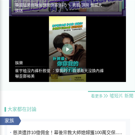
韓國猛男微喘氣快問快答 抖ㄋㄟ 秀肌 頂胯 性感大
放送
娛樂
崔宇植沒內褲朴敘俊 ：穿我的！ 自爆兩天沒換內褲
嚇歪鄭裕美
噓短片
新聞
看更多
大家都在討論
家族
慈濟遭詐10億佣金！幕後宗教大師媳婦獲100萬交保...快步奔離不發一語