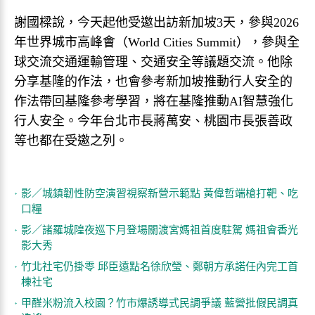
謝國樑說，今天起他受邀出訪新加坡3天，參與2026
年世界城市高峰會（World Cities Summit），參與全
球交流交通運輸管理、交通安全等議題交流。他除
分享基隆的作法，也會參考新加坡推動行人安全的
作法帶回基隆參考學習，將在基隆推動AI智慧強化
行人安全。今年台北市長蔣萬安、桃園市長張善政
等也都在受邀之列。
影／城鎮韌性防空演習視察新營示範點 黃偉哲端槍打靶、吃
口糧
影／諸羅城隍夜巡下月登場關渡宮媽祖首度駐駕 媽祖會香光
影大秀
竹北社宅仍掛零 邱臣遠點名徐欣瑩、鄭朝方承諾任內完工首
棟社宅
甲醛米粉流入校園？竹市爆誘導式民調爭議 藍營批假民調真