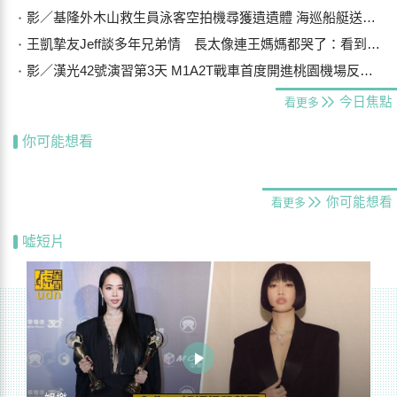
影／基隆外木山救生員泳客空拍機尋獲遺遺體 海巡船艇送上岸
王凱摯友Jeff談多年兄弟情 長太像連王媽媽都哭了：看到他想到兒子
影／漢光42號演習第3天 M1A2T戰車首度開進桃園機場反機降
今日焦點
看更多
你可能想看
你可能想看
看更多
噓短片