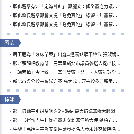
彰化選舉有如「定海神針」 鄭麗文：傾全黨之力讓彰化贏
彰化縣長選舉鄭麗文提「龜兔賽跑」 綠營、無黨籍忙否認是烏龜
彰化縣長選舉鄭麗文提「龜兔賽跑」 綠營、無黨籍忙否認是烏龜
霸凌
周玉蔻為「滾床單案」出庭...遭罵妖孽下地獄 張淑娟批：舌頭殺人有罪
影／醒醒吧教育部！民眾黨新北市議員參選人提出校園反毒防線升級政見
「聰明鎮」今上線！ 富江雙頭、雙一、人頭氣球全登場
新北市公公殺害媳婦命案 高大成：要害殺多刀顯示怨恨深
棒球
影／陳鏞基引退哽咽謝3個媽媽 最大遺憾無緣大聯盟
影／【運動人生】從通靈少女到無任所大使 劉柏君女裁判人生國際發光
生變！民進黨基隆安樂區議員提名人黃永翔突被除名 將另提他人