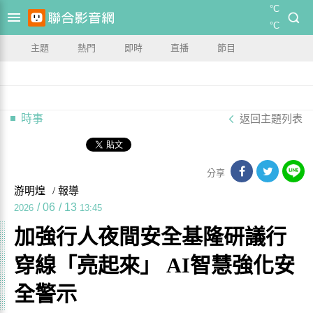
°C
°C
主題
熱門
即時
直播
節目
時事
返回主題列表
分享
游明煌
/ 報導
/
06
/
13
2026
13:45
加強行人夜間安全基隆研議行
穿線「亮起來」 AI智慧強化安
全警示