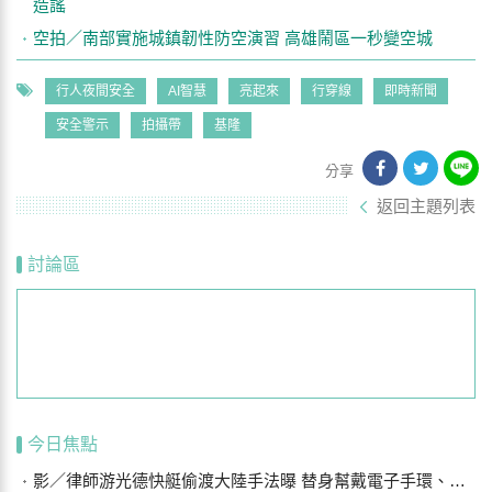
造謠
空拍／南部實施城鎮韌性防空演習 高雄鬧區一秒變空城
行人夜間安全
AI智慧
亮起來
行穿線
即時新聞
安全警示
拍攝帶
基隆
分享
返回主題列表
討論區
今日焦點
影／律師游光德快艇偷渡大陸手法曝 替身幫戴電子手環、海陸設7斷點