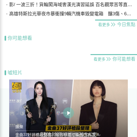
影/ 一波三折！貨輪闖海域害漢光演習延誤 百名觀眾苦等直呼可惜
高雄特斯拉光華夜市暴衝撞9輛汽機車毀變電箱 釀3傷、600戶停電
今日焦點
看更多
你可能想看
你可能想看
看更多
噓短片
娛樂
金曲37好評橋段整理／蔡依林遭控編曲改36次 A-