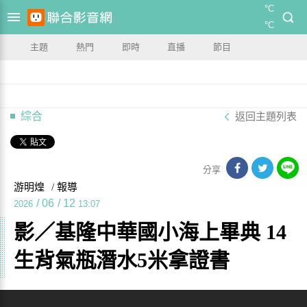
°C
°C
主題
熱門
即時
直播
節目
綜合
返回主題列表
分享
游明煌
/ 報導
/
06
/
12
2026
13:07
影／基隆中華國小海上畢典 14
生背氣瓶潛水5米拿證書