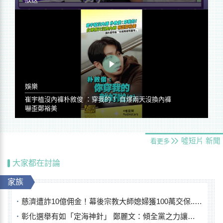
娛樂
崔宇植沒內褲朴敘俊 ：穿我的！ 自爆兩天沒換內褲
嚇歪鄭裕美
噓短片
新聞
看更多
大家都在討論
家族
慈濟遭詐10億佣金！幕後宗教大師媳婦獲100萬交保...快步奔離不發一語
彰化選舉有如「定海神針」 鄭麗文：傾全黨之力讓彰化贏