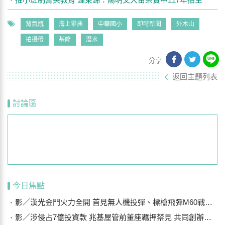
背氣瓶
海上畢典
中華國小
即時新聞
外木山
拍攝帶
基隆
潛水
分享
返回主題列表
討論區
今日焦點
影／漢光金門火力全開 首見無人機投彈、標槍飛彈M60戰車阻敵
影／涉侵占7億投資款 兆基屋管前董座羈押禁見 共同創辦人200萬交保