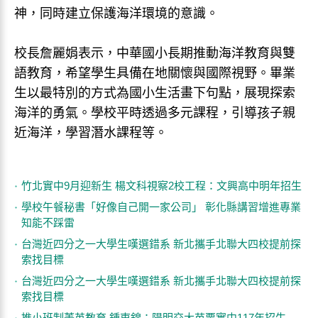
神，同時建立保護海洋環境的意識。
校長詹麗娟表示，中華國小長期推動海洋教育與雙
語教育，希望學生具備在地關懷與國際視野。畢業
生以最特別的方式為國小生活畫下句點，展現探索
海洋的勇氣。學校平時透過多元課程，引導孩子親
近海洋，學習潛水課程等。
竹北實中9月迎新生 楊文科視察2校工程：文興高中明年招生
學校午餐秘書「好像自己開一家公司」 彰化縣講習增進專業
知能不踩雷
台灣近四分之一大學生嘆選錯系 新北攜手北聯大四校提前探
索找目標
台灣近四分之一大學生嘆選錯系 新北攜手北聯大四校提前探
索找目標
推小班制菁英教育 鍾東錦：陽明交大苗栗實中117年招生