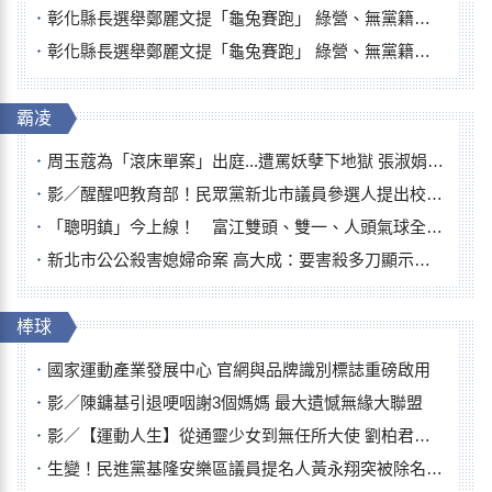
彰化縣長選舉鄭麗文提「龜兔賽跑」 綠營、無黨籍忙否認是烏龜
彰化縣長選舉鄭麗文提「龜兔賽跑」 綠營、無黨籍忙否認是烏龜
霸凌
周玉蔻為「滾床單案」出庭...遭罵妖孽下地獄 張淑娟批：舌頭殺人有罪
影／醒醒吧教育部！民眾黨新北市議員參選人提出校園反毒防線升級政見
「聰明鎮」今上線！ 富江雙頭、雙一、人頭氣球全登場
新北市公公殺害媳婦命案 高大成：要害殺多刀顯示怨恨深
棒球
國家運動產業發展中心 官網與品牌識別標誌重磅啟用
影／陳鏞基引退哽咽謝3個媽媽 最大遺憾無緣大聯盟
影／【運動人生】從通靈少女到無任所大使 劉柏君女裁判人生國際發光
生變！民進黨基隆安樂區議員提名人黃永翔突被除名 將另提他人