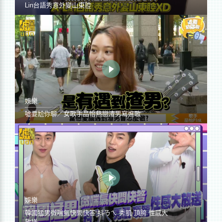
Lin台語秀意外變山東腔
娛樂
噓要尬你聊／女歌手品怡熱戀渣男寫進歌
娛樂
韓國猛男微喘氣快問快答 抖ㄋㄟ 秀肌 頂胯 性感大
放送