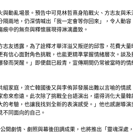
火與動亂場景。預告中可見林哲熹身陷戰火、方志友與禾
分隔兩地，仍深情喊出「我一定會等你回來」，令人動容
傷痕中的無奈與釋懷展現得淋漓盡致。
方志友透露，為了詮釋才華洋溢又叛逆的邱雪，花費大量
更有信心面對角色挑戰，也能更精準掌握情緒層次。談及
爆發而哭醒。」即便戲已殺青，宣傳期間仍常被當時的情
共組家庭，流亡韓國後又與李侑菲發展出難以言喻的情感
家愈來愈遠。此次除了挑戰全台語演出，還得消化大量韓
大的考驗，也讓我找到全新的表演感受。」他也感謝導演
見不同面向的自己。
了公開劇情、劇照與幕後田調成果，也將推出「靈魂深處