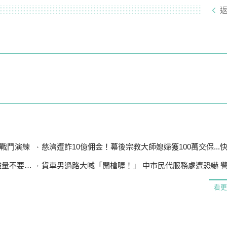
戰鬥演練
慈濟遭詐10億佣金！幕後宗教大師媳婦獲100萬交保...快步奔離
漲太多」
貨車男過路大喊「開槍喔！」 中市民代服務處遭恐嚇 警循
看更