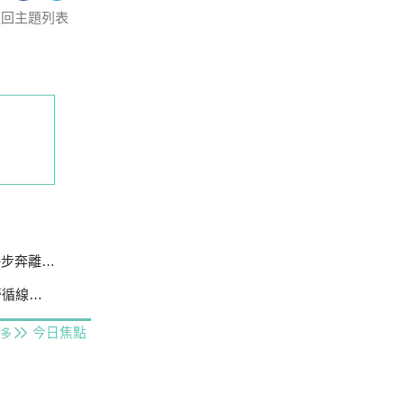
返回主題列表
不發一語
線追緝
今日焦點
多