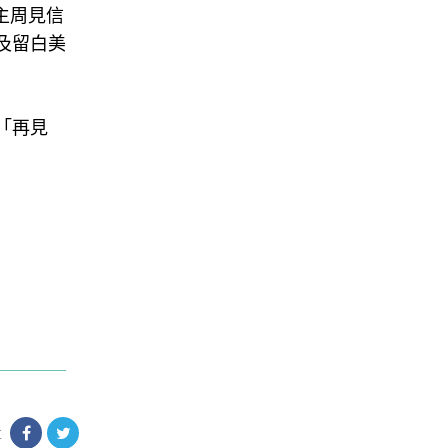
主周見信
及留白美
「再見
享