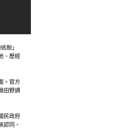
的逃脫」
地、歷經
面。官方
過田野調
國民政府
族認同、