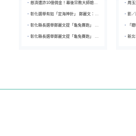
慈濟遭詐10億佣金！幕後宗教大師媳婦獲100萬交保...快步奔離不發一語
周玉蔻為
彰化選舉有如「定海神針」 鄭麗文：傾全黨之力讓彰化贏
影／醒醒
彰化縣長選舉鄭麗文提「龜兔賽跑」 綠營、無黨籍忙否認是烏龜
「聰明
彰化縣長選舉鄭麗文提「龜兔賽跑」 綠營、無黨籍忙否認是烏龜
新北市