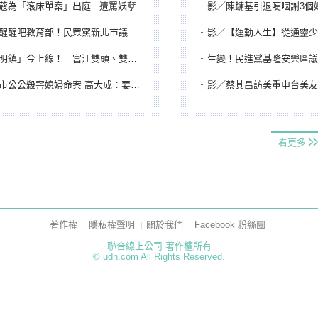
「滾床單案」出庭...遭罵妖孽下地獄 張淑娟批：舌頭殺人有罪
影／陳鏞基引退哽咽謝3個媽媽 最大
吧教育部！民眾黨新北市議員參選人提出校園反毒防線升級政見
影／【運動人生】從通靈少女到無任所大使 劉柏君女
鎮」今上線！ 富江雙頭、雙一、人頭氣球全登場
生變！民進黨基隆安樂區議員提名人黃永翔突被
公公殺害媳婦命案 高大成：要害殺多刀顯示怨恨深
影／蔡其昌訪美重申台美友誼 擔任MLB大
看更多
著作權
隱私權聲明
關於我們
Facebook 粉絲團
聯合線上公司 著作權所有
© udn.com All Rights Reserved.