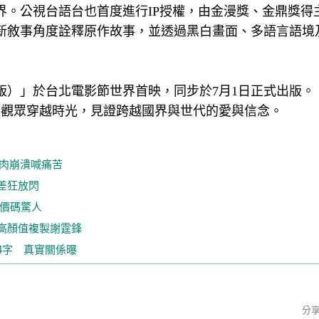
界。公視台語台也首度進行IP授權，由金漫獎、金鼎獎得
全新敘事角度詮釋原作故事，並透過黑白畫面、多語言語境
特別版）」於台北電影節世界首映，同步於7月1日正式出版。
帶領觀眾穿越時光，見證跨越國界與世代的愛與信念。
控肉崩潰喊痛苦
高差狂放閃
配價碼驚人
高顏值複製謝霆鋒
4字 真實關係曝
分