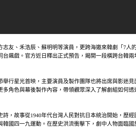
、方志友、禾浩辰、蘇明明等演員，更跨海邀來韓劇「7人
同台飆戲。官方近日釋出正式預告，揭開一段橫跨台韓兩
電影節舉行星光首映，主要演員及製作團隊也將出席與影迷見
更多角色與幕後製作內容，帶領觀眾深入了解劇組如何透
史詩，故事從1940年代台灣人民對抗日本統治開始，歷經
戒嚴與韓國四一九運動。在歷史洪流衝擊下，劇中人物面臨國