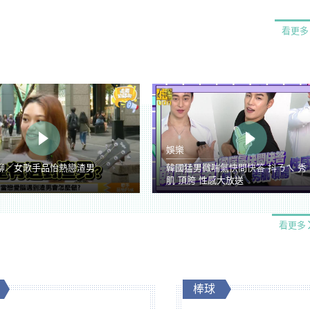
看更多
娛樂
聊／女歌手品怡熱戀渣男
韓國猛男微喘氣快問快答 抖ㄋㄟ 秀
肌 頂胯 性感大放送
看更多
棒球