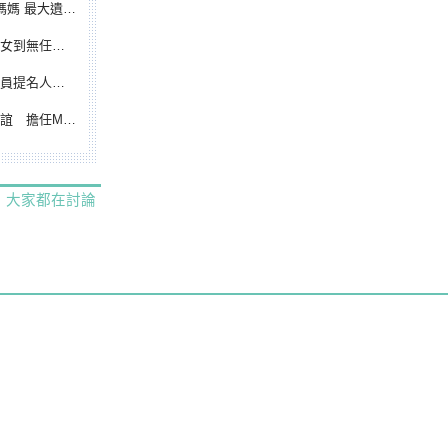
遺憾無緣大聯盟
裁判人生國際發光
除名 將另提他人
都會台灣日開球嘉賓
大家都在討論