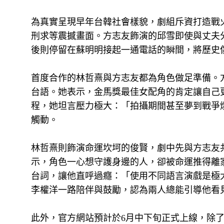
為真實呈現早年台韓社會樣貌，劇組斥資打造戰
刑求等震撼畫面。方志友飾演的邱雪即使與丈夫
後則停留在蘇明明接起一通電話的瞬間，將歷史
首度合作的林哲熹與方志友都為角色做足準備。
台語。她表示，金馬獎最佳女配角的肯定讓自己
程，她坦言壓力極大：「拍攝期間甚至夢到戰爭
觸動。
林哲熹則飾演命運坎坷的俊賢，劇中先與方志友
示，角色一心想守護身邊的人，卻被命運推得離
台詞，讓他直呼過癮：「使用不同語言演戲是極
李權洋一路陪伴與鼓勵，認為兩人總能引導他看
此外，官方網站預計於6月中下旬正式上線，除