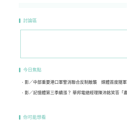
討論區
今日焦點
影／中部重要港口軍警消聯合反制敵襲 媒體首度隨軍
影／記憶體第三季續漲？ 華邦電總經理陳沛銘笑答「盡量不要
你可能想看