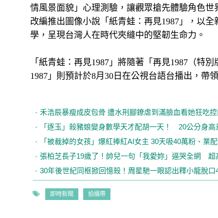
情風景面貌」心理測驗，讓觀眾搶先體驗角色世
改編推出圖像小說「紙青蛙：再見1987」，以
學，呈現台灣人在時代夾縫中的堅韌生命力。
「紙青蛙：再見1987」將隨著「再見1987（
1987」則預計於8月30日在公視台語台播出，
禾浩辰暴瘦成皮包骨 遭水刑腳鐐虐到滿臉血看她狂吃
「逐玉」殺豬娘變身數學天才配胡一天！ 20公分身
「被裁掉的女孩」爆紅捧紅AI女主 30天吸40萬粉、業
張柏芝長子19歲了！帥兒一句「我愛妳」逼哭全網 超
30年後世紀同框掀回憶殺！周星馳一眼認出釋小龍脫口
即時新聞
拍攝帶