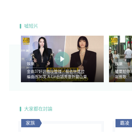
噓短片
娛樂
娛樂
金曲37好評橋段整理／蔡依林遭控
噓要尬你
編曲改36次 A-Lin台語秀意外變山東
寫進歌
腔
大家都在討論
家族
霸凌