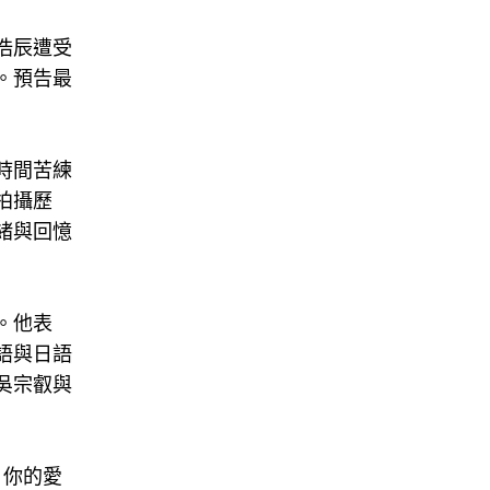
浩辰遭受
。預告最
時間苦練
拍攝歷
緒與回憶
。他表
語與日語
吳宗叡與
，你的愛