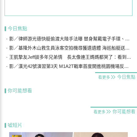
今日焦點
影／律師游光德快艇偷渡大陸手法曝 替身幫戴電子手環、海陸設7斷點
影／基隆外木山救生員泳客空拍機尋獲遺遺體 海巡船艇送上岸
王凱摯友Jeff談多年兄弟情 長太像連王媽媽都哭了：看到他想到兒子
影／漢光42號演習第3天 M1A2T戰車首度開進桃園機場反機降
今日焦點
看更多
你可能想看
你可能想看
看更多
噓短片