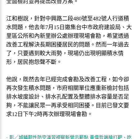
全面檢討並再提出改善方案。
江和樹說，針對中興路二段480號至482號人行道積
水問題，他去年7月15日邀集台中市政府建設局、大
里區公所和內新里辦公處辦理現場會勘，希望透過
改善工程解決長期困擾居民的問題。然而一年過去
了，只要遇到較大雨勢，現場仍出現明顯積水情
形，居民抱怨聲不斷。
他說，既然去年已經完成會勘及改善工程，如今卻
再次發生積水問題，市府相關單位應重新檢討包括
排水坡度設計、排水孔配置及整體排水容量是否足
夠，不能讓民眾一再承受相同困擾。目前已發文要
求12日下午2時再次辦理現場會勘。
影／城鎮韌性防空演習視察新營示範點 黃偉哲端槍打靶、吃