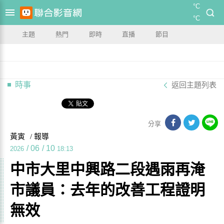
°C
°C
主題
熱門
即時
直播
節目
時事
返回主題列表
分享
黃寅
/ 報導
/
06
/
10
2026
18:13
中市大里中興路二段遇雨再淹
市議員：去年的改善工程證明
無效