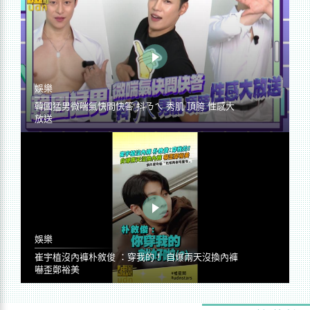
娛樂
韓國猛男微喘氣快問快答 抖ㄋㄟ 秀肌 頂胯 性感大
放送
娛樂
崔宇植沒內褲朴敘俊 ：穿我的！ 自爆兩天沒換內褲
嚇歪鄭裕美