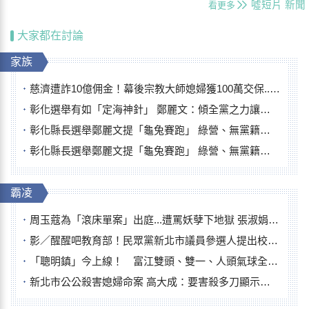
噓短片
新聞
看更多
大家都在討論
家族
慈濟遭詐10億佣金！幕後宗教大師媳婦獲100萬交保...快步奔離不發一語
彰化選舉有如「定海神針」 鄭麗文：傾全黨之力讓彰化贏
彰化縣長選舉鄭麗文提「龜兔賽跑」 綠營、無黨籍忙否認是烏龜
彰化縣長選舉鄭麗文提「龜兔賽跑」 綠營、無黨籍忙否認是烏龜
霸凌
周玉蔻為「滾床單案」出庭...遭罵妖孽下地獄 張淑娟批：舌頭殺人有罪
影／醒醒吧教育部！民眾黨新北市議員參選人提出校園反毒防線升級政見
「聰明鎮」今上線！ 富江雙頭、雙一、人頭氣球全登場
新北市公公殺害媳婦命案 高大成：要害殺多刀顯示怨恨深