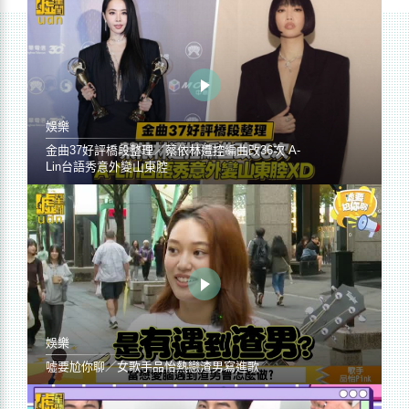
娛樂
金曲37好評橋段整理／蔡依林遭控編曲改36次 A-
Lin台語秀意外變山東腔
娛樂
噓要尬你聊／女歌手品怡熱戀渣男寫進歌