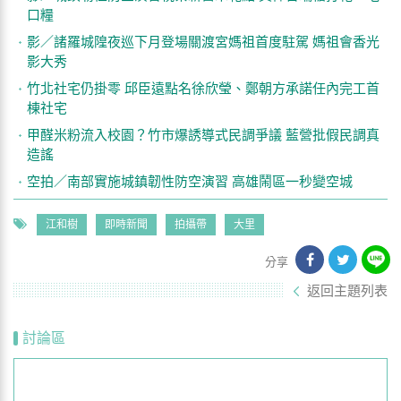
口糧
影／諸羅城隍夜巡下月登場關渡宮媽祖首度駐駕 媽祖會香光
影大秀
竹北社宅仍掛零 邱臣遠點名徐欣瑩、鄭朝方承諾任內完工首
棟社宅
甲醛米粉流入校園？竹市爆誘導式民調爭議 藍營批假民調真
造謠
空拍／南部實施城鎮韌性防空演習 高雄鬧區一秒變空城
江和樹
即時新聞
拍攝帶
大里
分享
返回主題列表
討論區