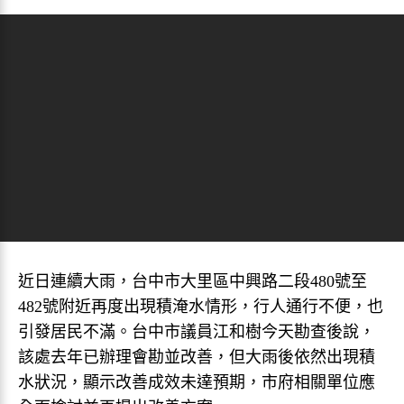
近日連續大雨，台中市大里區中興路二段480號至
482號附近再度出現積淹水情形，行人通行不便，也
引發居民不滿。台中市議員江和樹今天勘查後說，
該處去年已辦理會勘並改善，但大雨後依然出現積
水狀況，顯示改善成效未達預期，市府相關單位應