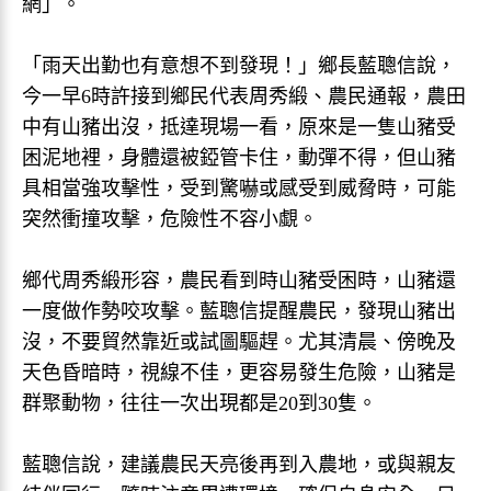
網」。
「雨天出勤也有意想不到發現！」鄉長藍聰信說，
今一早6時許接到鄉民代表周秀緞、農民通報，農田
中有山豬出沒，抵達現場一看，原來是一隻山豬受
困泥地裡，身體還被錏管卡住，動彈不得，但山豬
具相當強攻擊性，受到驚嚇或感受到威脅時，可能
突然衝撞攻擊，危險性不容小覷。
鄉代周秀緞形容，農民看到時山豬受困時，山豬還
一度做作勢咬攻擊。藍聰信提醒農民，發現山豬出
沒，不要貿然靠近或試圖驅趕。尤其清晨、傍晚及
天色昏暗時，視線不佳，更容易發生危險，山豬是
群聚動物，往往一次出現都是20到30隻。
藍聰信說，建議農民天亮後再到入農地，或與親友