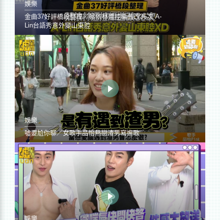
娛樂
金曲37好評橋段整理／蔡依林遭控編曲改36次 A-
Lin台語秀意外變山東腔
娛樂
噓要尬你聊／女歌手品怡熱戀渣男寫進歌
娛樂