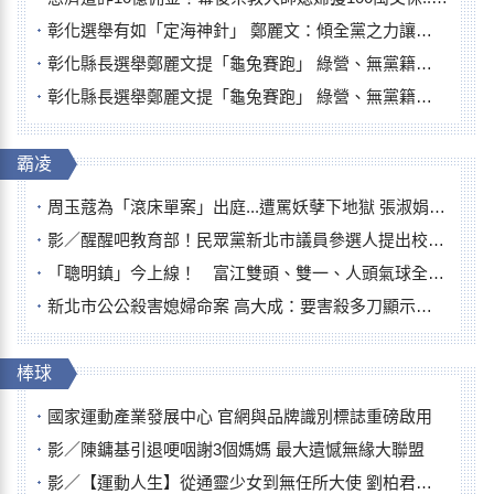
彰化選舉有如「定海神針」 鄭麗文：傾全黨之力讓彰化贏
彰化縣長選舉鄭麗文提「龜兔賽跑」 綠營、無黨籍忙否認是烏龜
彰化縣長選舉鄭麗文提「龜兔賽跑」 綠營、無黨籍忙否認是烏龜
霸凌
周玉蔻為「滾床單案」出庭...遭罵妖孽下地獄 張淑娟批：舌頭殺人有罪
影／醒醒吧教育部！民眾黨新北市議員參選人提出校園反毒防線升級政見
「聰明鎮」今上線！ 富江雙頭、雙一、人頭氣球全登場
新北市公公殺害媳婦命案 高大成：要害殺多刀顯示怨恨深
棒球
國家運動產業發展中心 官網與品牌識別標誌重磅啟用
影／陳鏞基引退哽咽謝3個媽媽 最大遺憾無緣大聯盟
影／【運動人生】從通靈少女到無任所大使 劉柏君女裁判人生國際發光