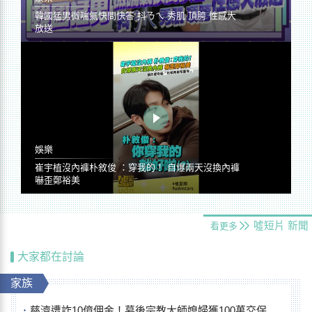
韓國猛男微喘氣快問快答 抖ㄋㄟ 秀肌 頂胯 性感大
放送
娛樂
崔宇植沒內褲朴敘俊 ：穿我的！ 自爆兩天沒換內褲
嚇歪鄭裕美
噓短片
新聞
看更多
大家都在討論
家族
慈濟遭詐10億佣金！幕後宗教大師媳婦獲100萬交保...快步奔離不發一語