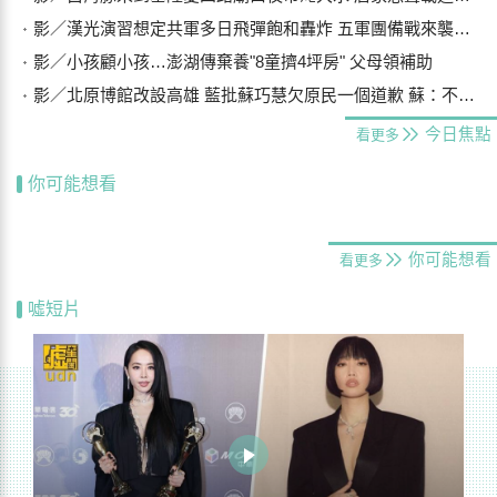
影／漢光演習想定共軍多日飛彈飽和轟炸 五軍團備戰來襲船團
影／小孩顧小孩…澎湖傳棄養"8童擠4坪房" 父母領補助
影／北原博館改設高雄 藍批蘇巧慧欠原民一個道歉 蘇：不要扭曲事實
今日焦點
看更多
你可能想看
你可能想看
看更多
噓短片