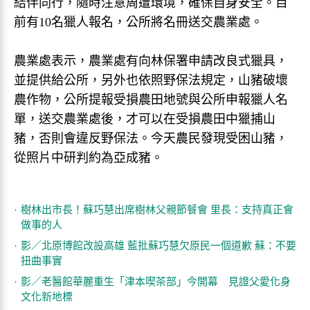
結伴同行，隨時注意周遭環境，確保自身安全。目
前有10名獵人報名，公所將名冊送交農業處。
農業處表示，農業處有向林保署申請改良式獵具，
並提供給公所，另外也依照野保法規定，山豬破壞
農作物，公所提報受損農田地號與公所申報獵人名
單，送交農業處後，才可以在受損農田中獵捕山
豬，否則會違反野保法。今天農民發現受困山豬，
從照片中研判約為亞成豬。
樹林出市長！蘇巧慧出席樹林父親節餐會 里長：支持真正會
做事的人
影／北原博館改設高雄 藍批蘇巧慧欠原民一個道歉 蘇：不要
扭曲事實
影／老醫館華麗重生「津本喫茶部」今開幕 見證父愛化身
文化新地標