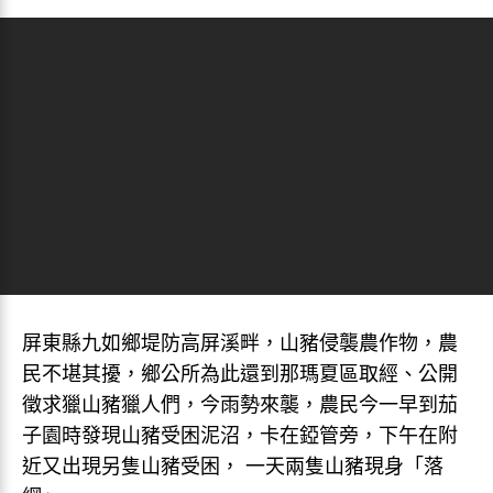
屏東縣九如鄉堤防高屏溪畔，山豬侵襲農作物，農
民不堪其擾，鄉公所為此還到那瑪夏區取經、公開
徵求獵山豬獵人們，今雨勢來襲，農民今一早到茄
子園時發現山豬受困泥沼，卡在錏管旁，下午在附
近又出現另隻山豬受困， 一天兩隻山豬現身「落