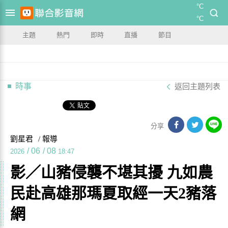
°C
°C
主題
熱門
即時
直播
節目
時事
返回主題列表
分享
劉星君
/ 報導
/
06
/
08
2026
18:47
影／山豬侵襲不堪其擾 九如農
民赴高雄那瑪夏取經一天2豬落
網