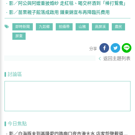
影／阿公與阿嬤重披婚紗 走紅毯、喝交杯酒到「棒打鴛鴦」
影／苗栗親子館落成啟用 鍾東錦宣布再降臨托費用
即時新聞
九如鄉
拍攝帶
山豬
高屏溪
農民
屏東
分享
返回主題列表
討論區
今日焦點
影／白海豚未到基隆愛四路廟口夜市淹大水 店家怨聲載道…封路排水