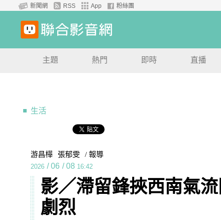
新聞網
RSS
App
粉絲團
主題
熱門
即時
直播
生活
游昌樺
張郁雯
/ 報導
/
06
/
08
2026
16:42
影／滯留鋒挾西南氣流
劇烈