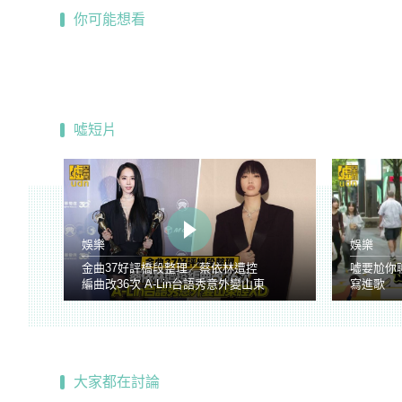
你可能想看
噓短片
娛樂
娛樂
金曲37好評橋段整理／蔡依林遭控
噓要尬你
編曲改36次 A-Lin台語秀意外變山東
寫進歌
腔
大家都在討論