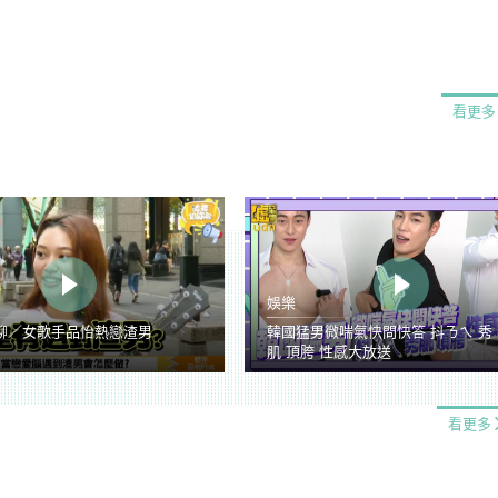
看更多
娛樂
聊／女歌手品怡熱戀渣男
韓國猛男微喘氣快問快答 抖ㄋㄟ 秀
肌 頂胯 性感大放送
看更多