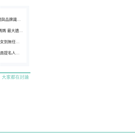
別標誌重磅啟用
遺憾無緣大聯盟
裁判人生國際發光
除名 將另提他人
大家都在討論