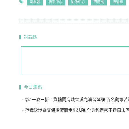
氣象署
後製中心
影像中心
西南風
滯留鋒
討論區
今日焦點
影/ 一波三折！貨輪闖海域害漢光演習延誤 百名觀眾苦等
范織欽涉貪交保後蒙面步出法院 全身包得密不透風未