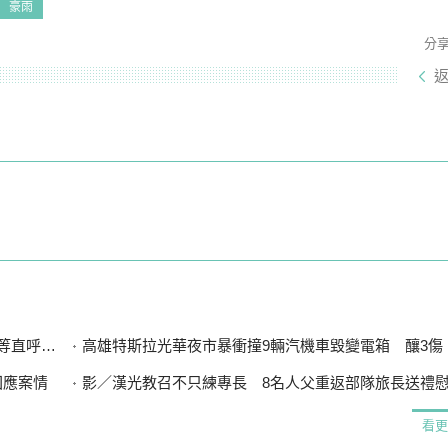
豪雨
分
直呼可惜
高雄特斯拉光華夜市暴衝撞9輛汽機車毀變電箱 釀3傷、600
回應案情
影／漢光教召不只練專長 8名人父重返部隊旅長送禮
看更