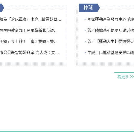
棒球
「滾床單案」出庭...遭罵妖孽下地獄 張淑娟批：舌頭殺人有罪
國家運動產業發展中心 官網與品牌識
吧教育部！民眾黨新北市議員參選人提出校園反毒防線升級政見
影／陳鏞基引退哽咽謝3個媽媽 最大
鎮」今上線！ 富江雙頭、雙一、人頭氣球全登場
影／【運動人生】從通靈少女到無任所大使 劉柏君女
公公殺害媳婦命案 高大成：要害殺多刀顯示怨恨深
生變！民進黨基隆安樂區議員提名人黃永翔突被
看更多