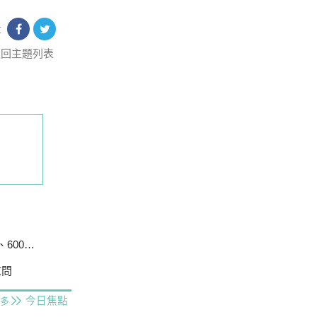
享
返回主題列表
戶停電
慰問
今日焦點
多