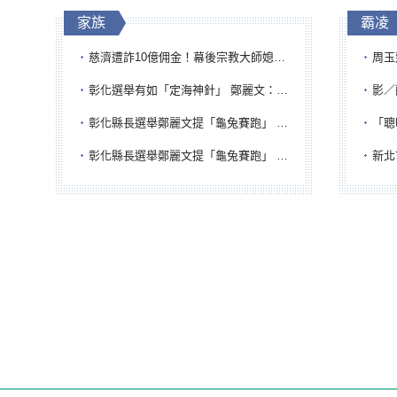
家族
霸凌
慈濟遭詐10億佣金！幕後宗教大師媳婦獲100萬交保...快步奔離不發一語
周玉蔻為
彰化選舉有如「定海神針」 鄭麗文：傾全黨之力讓彰化贏
影／醒醒
彰化縣長選舉鄭麗文提「龜兔賽跑」 綠營、無黨籍忙否認是烏龜
「聰明
彰化縣長選舉鄭麗文提「龜兔賽跑」 綠營、無黨籍忙否認是烏龜
新北市