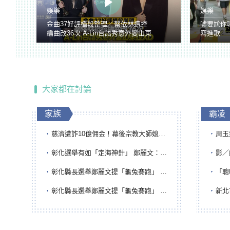
娛樂
娛樂
金曲37好評橋段整理／蔡依林遭控
噓要尬你
編曲改36次 A-Lin台語秀意外變山東
寫進歌
腔
大家都在討論
家族
霸凌
慈濟遭詐10億佣金！幕後宗教大師媳婦獲100萬交保...快步奔離不發一語
周玉蔻為
彰化選舉有如「定海神針」 鄭麗文：傾全黨之力讓彰化贏
影／醒醒
彰化縣長選舉鄭麗文提「龜兔賽跑」 綠營、無黨籍忙否認是烏龜
「聰明
彰化縣長選舉鄭麗文提「龜兔賽跑」 綠營、無黨籍忙否認是烏龜
新北市