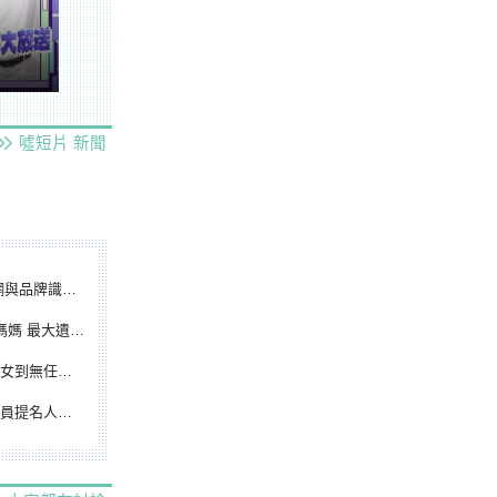
噓短片
新聞
別標誌重磅啟用
遺憾無緣大聯盟
裁判人生國際發光
除名 將另提他人