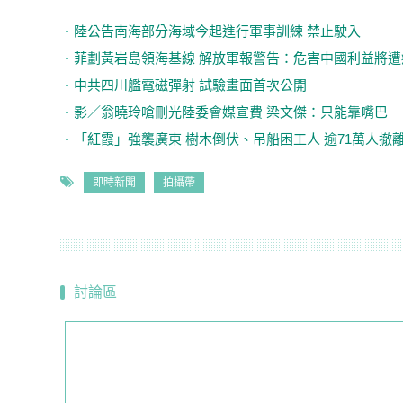
陸公告南海部分海域今起進行軍事訓練 禁止駛入
菲劃黃岩島領海基線 解放軍報警告：危害中國利益將遭
中共四川艦電磁彈射 試驗畫面首次公開
影／翁曉玲嗆刪光陸委會媒宣費 梁文傑：只能靠嘴巴
「紅霞」強襲廣東 樹木倒伏、吊船困工人 逾71萬人撤
即時新聞
拍攝帶
討論區