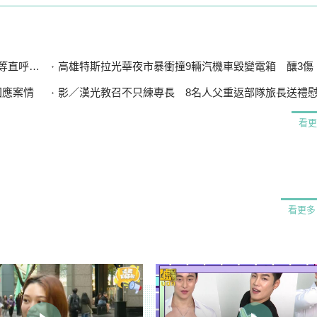
直呼可惜
高雄特斯拉光華夜市暴衝撞9輛汽機車毀變電箱 釀3傷、600
回應案情
影／漢光教召不只練專長 8名人父重返部隊旅長送禮
看更
看更多