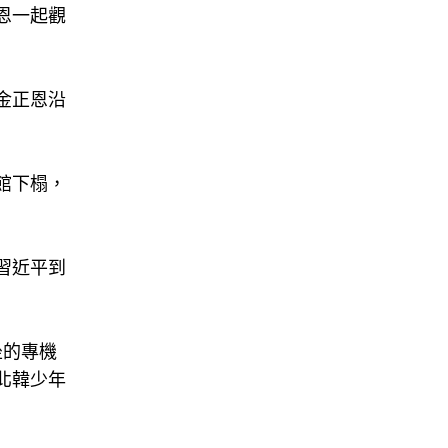
恩一起觀
金正恩沿
館下榻，
習近平到
坐的專機
北韓少年