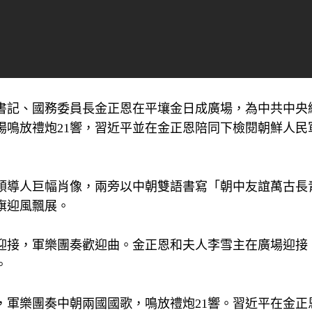
總書記、國務委員長金正恩在平壤金日成廣場，為中共中央
場鳴放禮炮21響，習近平並在金正恩陪同下檢閱朝鮮人民
領導人巨幅肖像，兩旁以中朝雙語書寫「朝中友誼萬古長
旗迎風飄展。
迎接，軍樂團奏歡迎曲。金正恩和夫人李雪主在廣場迎接
。
，軍樂團奏中朝兩國國歌，鳴放禮炮21響。習近平在金正