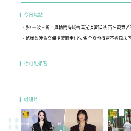
今日焦點
影/ 一波三折！貨輪闖海域害漢光演習延誤 百名觀眾苦等
范織欽涉貪交保後蒙面步出法院 全身包得密不透風未
你可能想看
噓短片