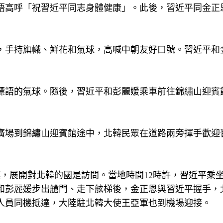
語高呼「祝習近平同志身體健康」。此後，習近平同金正
，手持旗幟、鮮花和氣球，高喊中朝友好口號。習近平和
標語的氣球。隨後，習近平和彭麗媛乘車前往錦繡山迎賓
廣場到錦繡山迎賓館途中，北韓民眾在道路兩旁揮手歡迎
，展開對北韓的國是訪問。當地時間12時許，習近平乘
和彭麗媛步出艙門、走下舷梯後，金正恩與習近平握手，
人員同機抵達，大陸駐北韓大使王亞軍也到機場迎接。