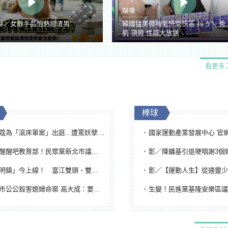
娛樂
聊／女歌手品怡熱戀渣男
韓國猛男微喘氣快問快答 抖ㄋㄟ 秀
肌 頂胯 性感大放送
看更多
棒球
「滾床單案」出庭...遭罵妖孽下地獄 張淑娟批：舌頭殺人有罪
國家運動產業發展中心 官網與品牌識
吧教育部！民眾黨新北市議員參選人提出校園反毒防線升級政見
影／陳鏞基引退哽咽謝3個媽媽 最大
鎮」今上線！ 富江雙頭、雙一、人頭氣球全登場
影／【運動人生】從通靈少女到無任所大使 劉柏君女
公公殺害媳婦命案 高大成：要害殺多刀顯示怨恨深
生變！民進黨基隆安樂區議員提名人黃永翔突被