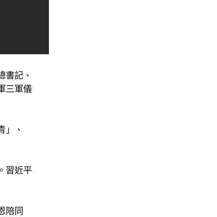
總書記、
軍三軍儀
青」、
。習近平
恩陪同