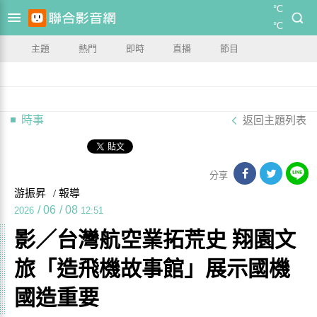
°C
°C
主題
熱門
即時
直播
節目
時事
返回主題列表
分享
游振昇
/ 報導
/
06
/
08
2026
12:51
影／台灣航空業拓荒史 翔園文
旅「造飛機故事館」展示國機
國造重要