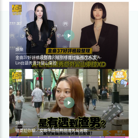
娛樂
金曲37好評橋段整理／蔡依林遭控編曲改36次 A-
Lin台語秀意外變山東腔
娛樂
噓要尬你聊／女歌手品怡熱戀渣男寫進歌