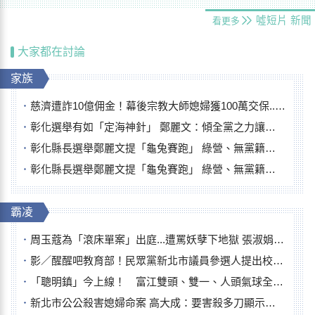
噓短片
新聞
看更多
大家都在討論
家族
慈濟遭詐10億佣金！幕後宗教大師媳婦獲100萬交保...快步奔離不發一語
彰化選舉有如「定海神針」 鄭麗文：傾全黨之力讓彰化贏
彰化縣長選舉鄭麗文提「龜兔賽跑」 綠營、無黨籍忙否認是烏龜
彰化縣長選舉鄭麗文提「龜兔賽跑」 綠營、無黨籍忙否認是烏龜
霸凌
周玉蔻為「滾床單案」出庭...遭罵妖孽下地獄 張淑娟批：舌頭殺人有罪
影／醒醒吧教育部！民眾黨新北市議員參選人提出校園反毒防線升級政見
「聰明鎮」今上線！ 富江雙頭、雙一、人頭氣球全登場
新北市公公殺害媳婦命案 高大成：要害殺多刀顯示怨恨深