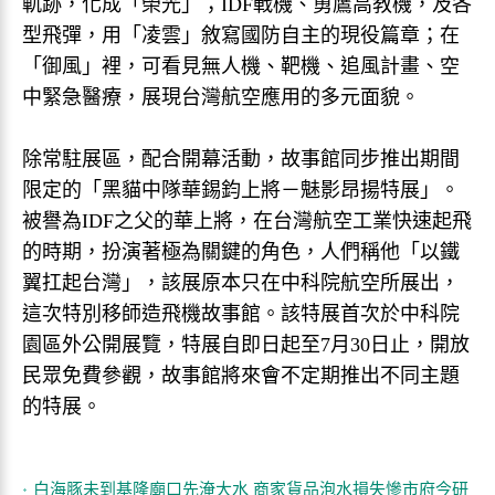
軌跡，化成「榮光」；IDF戰機、勇鷹高教機，及各
型飛彈，用「凌雲」敘寫國防自主的現役篇章；在
「御風」裡，可看見無人機、靶機、追風計畫、空
中緊急醫療，展現台灣航空應用的多元面貌。
除常駐展區，配合開幕活動，故事館同步推出期間
限定的「黑貓中隊華錫鈞上將－魅影昂揚特展」。
被譽為IDF之父的華上將，在台灣航空工業快速起飛
的時期，扮演著極為關鍵的角色，人們稱他「以鐵
翼扛起台灣」，該展原本只在中科院航空所展出，
這次特別移師造飛機故事館。該特展首次於中科院
園區外公開展覽，特展自即日起至7月30日止，開放
民眾免費參觀，故事館將來會不定期推出不同主題
的特展。
白海豚未到基隆廟口先淹大水 商家貨品泡水損失慘市府今研