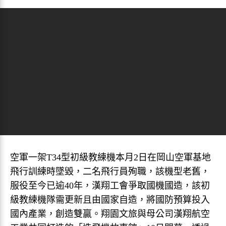
空軍一架T34型初級教練機本月2日在岡山空軍基地
飛行訓練時墜毀，二名飛行員殉職，該機型老舊，
服役至今已逾40年，漢翔工會爭取國機國造，該初
級教練機隊需更新且由國家自造，將國防預算投入
國內產業，創造雙贏。翔園文旅與母公司漢翔航空