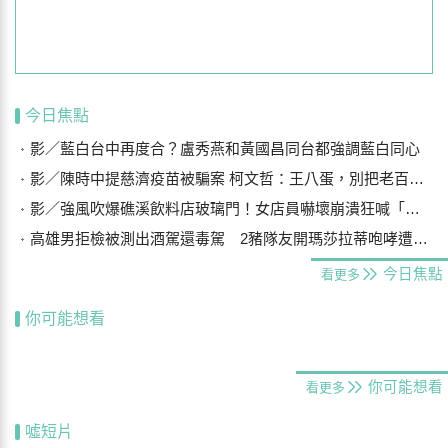
今日焦點
影／藍白台中再度合？盧秀燕和黃國昌同台都強調藍白同心
影／陳時中提慈濟疫苗被騙案 柯文哲：王八蛋，別把老百姓當白痴
影／強風吹爆礁溪飲料店玻璃門！女店員嚇壞崩潰狂喊「手機在哪？」
高雄男拒檢被測出酒駕還毒駕 2豬隊友開瑪莎拉蒂咆哮遭警壓制
今日焦點
看更多
你可能想看
你可能想看
看更多
噓短片