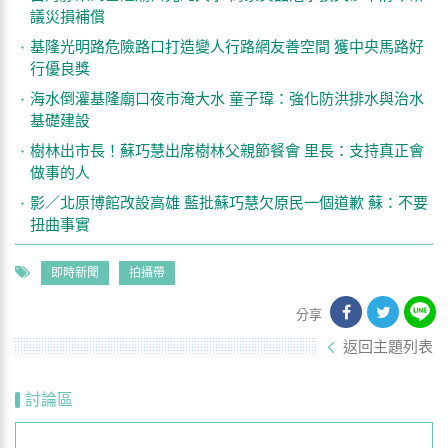
議災損補償
基隆光明路危險路口打造變人行路網友善空間 獲中央馬路好
行優良獎
海水倒灌基隆廟口夜市淹大水 童子瑋：強化防洪排水與治水
基礎建設
樹林出市長！蘇巧慧出席樹林父親節餐會 里長：支持真正會
做事的人
影／北原博館改設高雄 藍批蘇巧慧欠原民一個道歉 蘇：不要
扭曲事實
即時新聞
拍攝帶
分享
返回主題列表
討論區