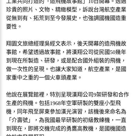
工業共同打造的「造飛機故事館」10日開幕。透過
珍貴的照片、文物、精緻模型，訴說台灣航空產業
從無到有、拓荒到至今發展史，也強調國機國造重
要性。
翔園文旅總經理吳經文表示，後天開幕的造飛機故
事館，希望透過故事館，將漢翔公司從民國50幾年
到現在所製造、研發，或是配合國外組裝的飛機，
做一次性的呈現。也讓大家知道，航空產業，是國
家重中之重的一個火車頭產業。
他說在展覽館裡，特別呈現漢翔公司9架研發和合作
生產的飛機。包括1968年空軍研製的雙座小型飛
機，同年飛至屏東參加漢光演習，該機後來命名為
「介壽號」，為我國最早研製的初級教練機，一直
到現在，即將交機完成的勇鷹高教機，是國機國造