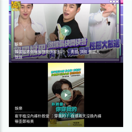
娛樂
韓國猛男微喘氣快問快答 抖ㄋㄟ 秀肌 頂胯 性感大
放送
娛樂
崔宇植沒內褲朴敘俊 ：穿我的！ 自爆兩天沒換內褲
嚇歪鄭裕美