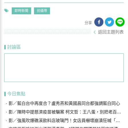
即時新聞
拍攝帶
分享
返回主題列表
討論區
今日焦點
影／藍白台中再度合？盧秀燕和黃國昌同台都強調藍白同心
影／陳時中提慈濟疫苗被騙案 柯文哲：王八蛋，別把老百姓當白痴
影／強風吹爆礁溪飲料店玻璃門！女店員嚇壞崩潰狂喊「手機在哪？」