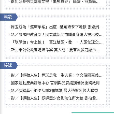
彰化縣長選舉鄭麗文提「龜兔賽跑」 綠營、無黨籍忙否認是烏龜
霸凌
周玉蔻為「滾床單案」出庭...遭罵妖孽下地獄 張淑娟批：舌頭殺人有罪
影／醒醒吧教育部！民眾黨新北市議員參選人提出校園反毒防線升級政見
「聰明鎮」今上線！ 富江雙頭、雙一、人頭氣球全登場
新北市公公殺害媳婦命案 高大成：要害殺多刀顯示怨恨深
棒球
影／【運動人生】棒球是我一生志業！李文傳回嘉義扎根點亮KANO精神
國家運動產業發展中心 官網與品牌識別標誌重磅啟用
影／陳鏞基引退哽咽謝3個媽媽 最大遺憾無緣大聯盟
影／【運動人生】從通靈少女到無任所大使 劉柏君女裁判人生國際發光