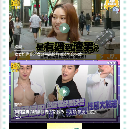
娛樂
噓要尬你聊／女歌手品怡熱戀渣男寫進歌
娛樂
韓國猛男微喘氣快問快答 抖ㄋㄟ 秀肌 頂胯 性感大
放送