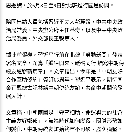
恩邀請，於6月8日至9日對北韓進行國是訪問。
陪同出訪人員包括習近平夫人彭麗媛，中共中央政
治局常委、中央辦公廳主任蔡奇，以及中共中央政
治局委員、外交部長王毅等人。
據此前報導，習近平行前在北韓「勞動新聞」發表
署名文章，題為「繼往開來、砥礪同行 續寫中朝傳
統友誼嶄新篇章」。文章指出，今年是「中朝友好
合作互助條約」簽訂65周年。習近平表示，期待同
金正恩總書記共話中朝傳統友誼，共商中朝關係發
展大計。
文章稱，中朝兩國是「守望相助、命運與共的社會
主義友好鄰邦」。無論時代如何變遷、國際形勢如
何變化，中朝傳統友誼始終牢不可破、歷久彌堅，