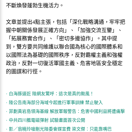
不斷煥發蓬勃生機活力。
文章並提出4點主張，包括「深化戰略溝通，牢牢把
握中朝關係發展正確方向」、「加強交流互鑒」、
「拓展務實合作」、「密切多邊協作」。其中提
到，雙方要共同維護以聯合國為核心的國際體系和
以國際法為基礎的國際秩序，反對霸權主義和強權
政治，反對一切復活軍國主義、危害地區安全穩定
的圖謀和行徑。
白海豚逼近 陸網友驚呼：這次是真的颱風！
陸公告南海部分海域今起進行軍事訓練 禁止駛入
菲劃黃岩島領海基線 解放軍報警告：危害中國利益將遭痛擊
中共四川艦電磁彈射 試驗畫面首次公開
影／翁曉玲嗆刪光陸委會媒宣費 梁文傑：只能靠嘴巴