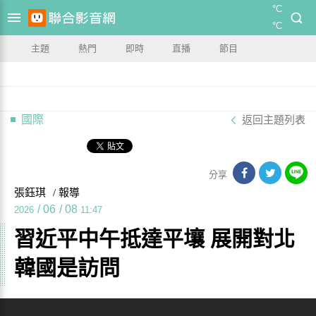
°C
°C
主題
熱門
即時
直播
節目
國際
返回主題列表
分享
張鈺琪
/ 報導
/
06
/
08
2026
11:47
習近平中午抵達平壤 展開對北
韓國是訪問