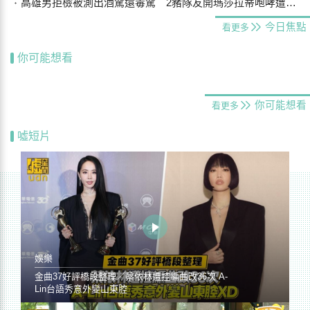
高雄男拒檢被測出酒駕還毒駕 2豬隊友開瑪莎拉蒂咆哮遭警壓制
今日焦點
看更多
你可能想看
你可能想看
看更多
噓短片
娛樂
金曲37好評橋段整理／蔡依林遭控編曲改36次 A-
Lin台語秀意外變山東腔