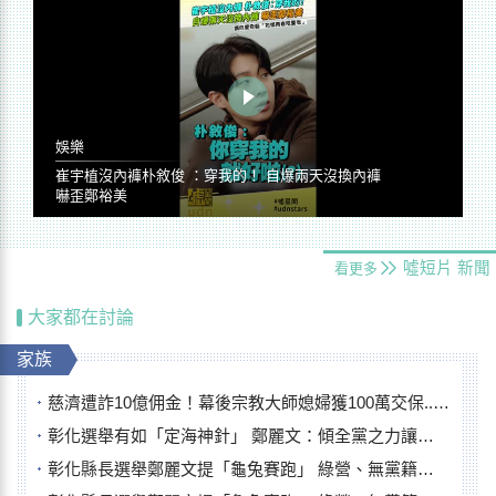
娛樂
崔宇植沒內褲朴敘俊 ：穿我的！ 自爆兩天沒換內褲
嚇歪鄭裕美
噓短片
新聞
看更多
大家都在討論
家族
慈濟遭詐10億佣金！幕後宗教大師媳婦獲100萬交保...快步奔離不發一語
彰化選舉有如「定海神針」 鄭麗文：傾全黨之力讓彰化贏
彰化縣長選舉鄭麗文提「龜兔賽跑」 綠營、無黨籍忙否認是烏龜