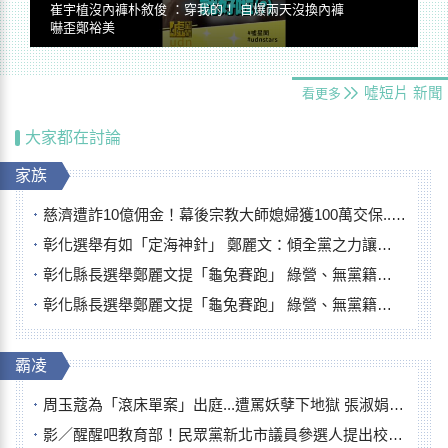
崔宇植沒內褲朴敘俊 ：穿我的！ 自爆兩天沒換內褲
嚇歪鄭裕美
噓短片
新聞
看更多
大家都在討論
家族
慈濟遭詐10億佣金！幕後宗教大師媳婦獲100萬交保...快步奔離不發一語
彰化選舉有如「定海神針」 鄭麗文：傾全黨之力讓彰化贏
彰化縣長選舉鄭麗文提「龜兔賽跑」 綠營、無黨籍忙否認是烏龜
彰化縣長選舉鄭麗文提「龜兔賽跑」 綠營、無黨籍忙否認是烏龜
霸凌
周玉蔻為「滾床單案」出庭...遭罵妖孽下地獄 張淑娟批：舌頭殺人有罪
影／醒醒吧教育部！民眾黨新北市議員參選人提出校園反毒防線升級政見