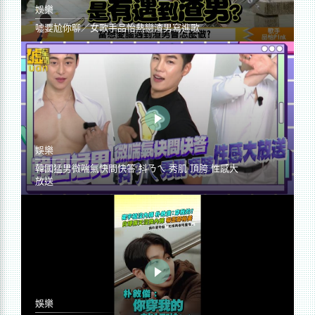
娛樂
噓要尬你聊／女歌手品怡熱戀渣男寫進歌
娛樂
韓國猛男微喘氣快問快答 抖ㄋㄟ 秀肌 頂胯 性感大
放送
娛樂