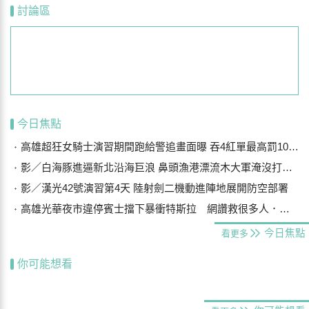
討論區
今日焦點
高雄超狂女騎士演習期間跑給警追畫面曝 吞4紅單最高罰10萬被送醫
影／白海豚進逼新北沿海巨浪 鼻頭漁港漂流木大軍淹沒打上岸
影／漢光42號演習第4天 陸射劍二機動進陣地展開防空部署
高雄光華夜市違停賓士擋下暴衝特斯拉 網讚救很多人．．車主曝光是他
今日焦點
看更多
你可能想看