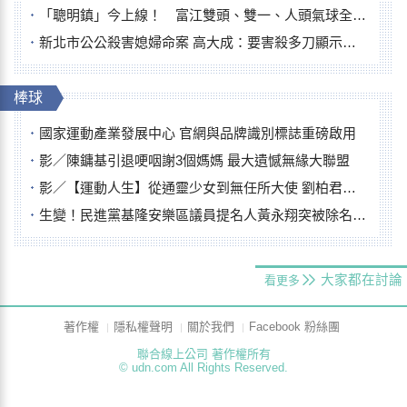
「聰明鎮」今上線！ 富江雙頭、雙一、人頭氣球全登場
新北市公公殺害媳婦命案 高大成：要害殺多刀顯示怨恨深
棒球
國家運動產業發展中心 官網與品牌識別標誌重磅啟用
影／陳鏞基引退哽咽謝3個媽媽 最大遺憾無緣大聯盟
影／【運動人生】從通靈少女到無任所大使 劉柏君女裁判人生國際發光
生變！民進黨基隆安樂區議員提名人黃永翔突被除名 將另提他人
大家都在討論
看更多
著作權
隱私權聲明
關於我們
Facebook 粉絲團
聯合線上公司 著作權所有
© udn.com All Rights Reserved.