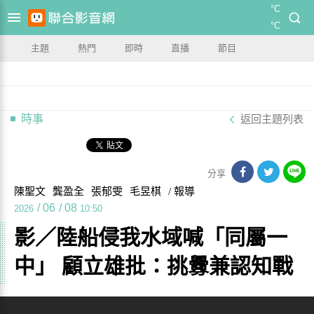
°C
°C
主題
熱門
即時
直播
節目
時事
返回主題列表
分享
陳聖文
龔盈全
張郁雯
毛昱棋
/ 報導
/
06
/
08
2026
10:50
影／陸船侵我水域喊「同屬一
中」 顧立雄批：挑釁兼認知戰