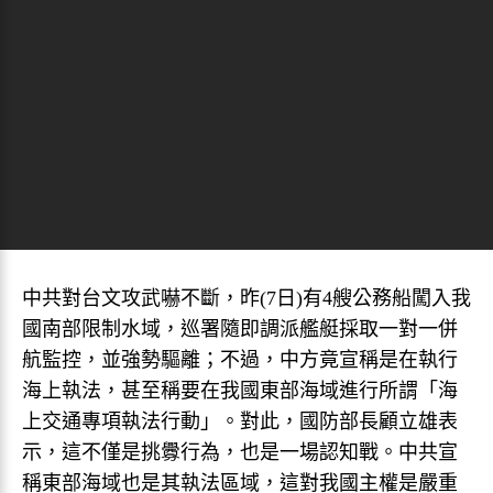
中共對台文攻武嚇不斷，昨(7日)有4艘公務船闖入我
國南部限制水域，巡署隨即調派艦艇採取一對一併
航監控，並強勢驅離；不過，中方竟宣稱是在執行
海上執法，甚至稱要在我國東部海域進行所謂「海
上交通專項執法行動」。對此，國防部長顧立雄表
示，這不僅是挑釁行為，也是一場認知戰。中共宣
稱東部海域也是其執法區域，這對我國主權是嚴重