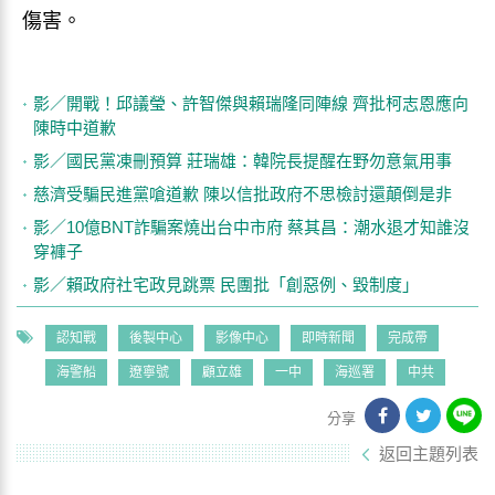
傷害。
影／開戰！邱議瑩、許智傑與賴瑞隆同陣線 齊批柯志恩應向
陳時中道歉
影／國民黨凍刪預算 莊瑞雄：韓院長提醒在野勿意氣用事
慈濟受騙民進黨嗆道歉 陳以信批政府不思檢討還顛倒是非
影／10億BNT詐騙案燒出台中市府 蔡其昌：潮水退才知誰沒
穿褲子
影／賴政府社宅政見跳票 民團批「創惡例、毀制度」
認知戰
後製中心
影像中心
即時新聞
完成帶
海警船
遼寧號
顧立雄
一中
海巡署
中共
分享
返回主題列表