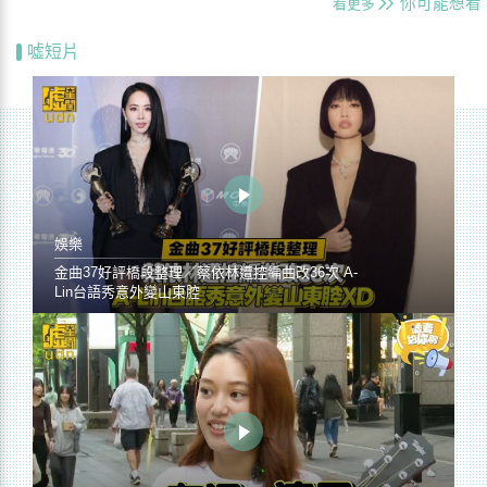
你可能想看
看更多
噓短片
娛樂
金曲37好評橋段整理／蔡依林遭控編曲改36次 A-
Lin台語秀意外變山東腔