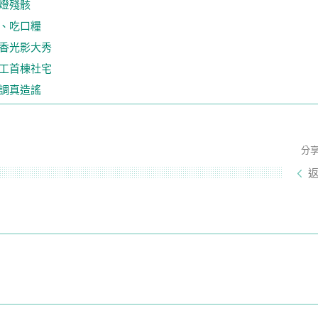
燈殘骸
、吃口糧
香光影大秀
工首棟社宅
調真造謠
分