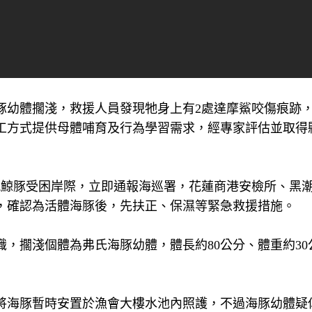
豚幼體擱淺，救援人員發現牠身上有2處達摩鯊咬傷痕跡
工方式提供母體哺育及行為學習需求，經專家評估並取得
現鯨豚受困岸際，立即通報海巡署，花蓮商港安檢所、黑
，確認為活體海豚後，先扶正、保濕等緊急救援措施。
，擱淺個體為弗氏海豚幼體，體長約80公分、體重約30
。
將海豚暫時安置於漁會大樓水池內照護，不過海豚幼體疑