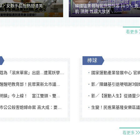
聊／女歌手品怡熱戀渣男
韓國猛男微喘氣快問快答 抖ㄋㄟ 秀
肌 頂胯 性感大放送
看更多
棒球
「滾床單案」出庭...遭罵妖孽下地獄 張淑娟批：舌頭殺人有罪
國家運動產業發展中心 官網與品牌識
吧教育部！民眾黨新北市議員參選人提出校園反毒防線升級政見
影／陳鏞基引退哽咽謝3個媽媽 最大
鎮」今上線！ 富江雙頭、雙一、人頭氣球全登場
影／【運動人生】從通靈少女到無任所大使 劉柏君女
公公殺害媳婦命案 高大成：要害殺多刀顯示怨恨深
生變！民進黨基隆安樂區議員提名人黃永翔突被
看更多