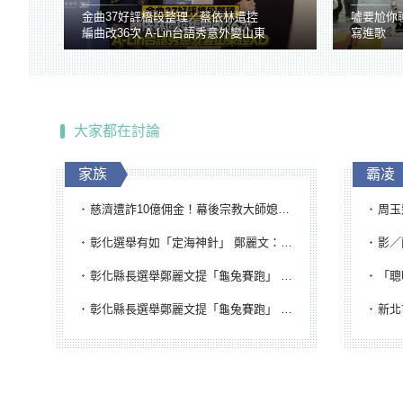
金曲37好評橋段整理／蔡依林遭控
噓要尬你
編曲改36次 A-Lin台語秀意外變山東
寫進歌
腔
大家都在討論
家族
霸凌
慈濟遭詐10億佣金！幕後宗教大師媳婦獲100萬交保...快步奔離不發一語
周玉蔻為
彰化選舉有如「定海神針」 鄭麗文：傾全黨之力讓彰化贏
影／醒醒
彰化縣長選舉鄭麗文提「龜兔賽跑」 綠營、無黨籍忙否認是烏龜
「聰明
彰化縣長選舉鄭麗文提「龜兔賽跑」 綠營、無黨籍忙否認是烏龜
新北市