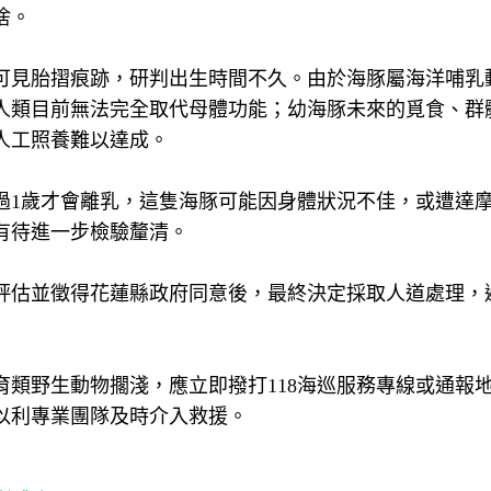
捨。
可見胎摺痕跡，研判出生時間不久。由於海豚屬海洋哺乳
人類目前無法完全取代母體功能；幼海豚未來的覓食、群
人工照養難以達成。
過1歲才會離乳，這隻海豚可能因身體狀況不佳，或遭達
有待進一步檢驗釐清。
評估並徵得花蓮縣政府同意後，最終決定採取人道處理，
類野生動物擱淺，應立即撥打118海巡服務專線或通報
以利專業團隊及時介入救援。