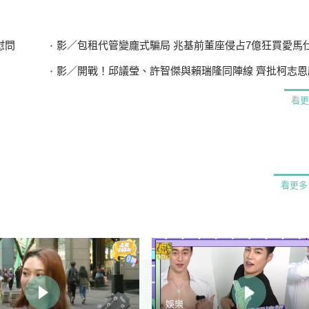
慰問
影／包租代管變龐式騙局 兆基前董座侵占7億狂買愛馬仕 李建
影／開戰！邱議瑩、許智傑與賴瑞隆同陣線 齊批柯志恩應向陳
看更
看更多
娛樂