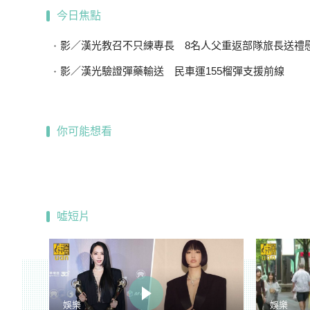
今日焦點
影／漢光教召不只練專長 8名人父重返部隊旅長送禮
影／漢光驗證彈藥輸送 民車運155榴彈支援前線
你可能想看
噓短片
娛樂
娛樂