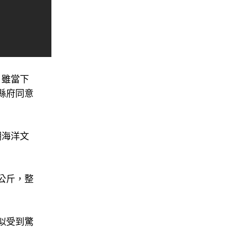
，雖當下
縣府同意
潮海洋文
公斤，整
似受到驚