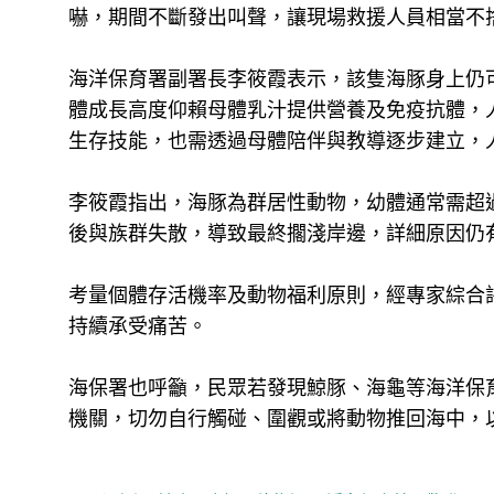
嚇，期間不斷發出叫聲，讓現場救援人員相當不
海洋保育署副署長李筱霞表示，該隻海豚身上仍
體成長高度仰賴母體乳汁提供營養及免疫抗體，
生存技能，也需透過母體陪伴與教導逐步建立，
李筱霞指出，海豚為群居性動物，幼體通常需超
後與族群失散，導致最終擱淺岸邊，詳細原因仍
考量個體存活機率及動物福利原則，經專家綜合
持續承受痛苦。
海保署也呼籲，民眾若發現鯨豚、海龜等海洋保育
機關，切勿自行觸碰、圍觀或將動物推回海中，