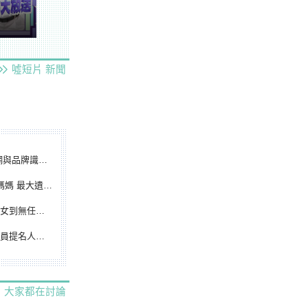
噓短片
新聞
別標誌重磅啟用
遺憾無緣大聯盟
裁判人生國際發光
除名 將另提他人
大家都在討論