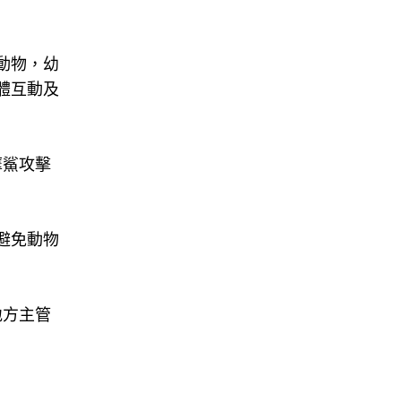
動物，幼
體互動及
摩鯊攻擊
避免動物
地方主管