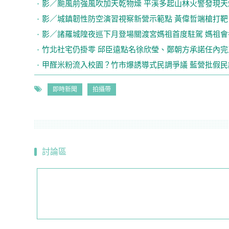
影／颱風前強風吹加天乾物燥 平溪多起山林火警發現天
影／城鎮韌性防空演習視察新營示範點 黃偉哲端槍打靶
影／諸羅城隍夜巡下月登場關渡宮媽祖首度駐駕 媽祖會
竹北社宅仍掛零 邱臣遠點名徐欣瑩、鄭朝方承諾任內完
甲醛米粉流入校園？竹市爆誘導式民調爭議 藍營批假民
即時新聞
拍攝帶
討論區