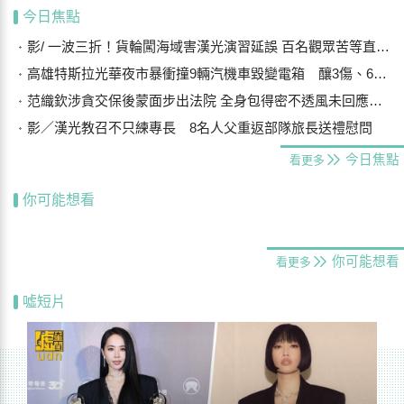
今日焦點
影/ 一波三折！貨輪闖海域害漢光演習延誤 百名觀眾苦等直呼可惜
高雄特斯拉光華夜市暴衝撞9輛汽機車毀變電箱 釀3傷、600戶停電
范織欽涉貪交保後蒙面步出法院 全身包得密不透風未回應案情
影／漢光教召不只練專長 8名人父重返部隊旅長送禮慰問
今日焦點
看更多
你可能想看
你可能想看
看更多
噓短片