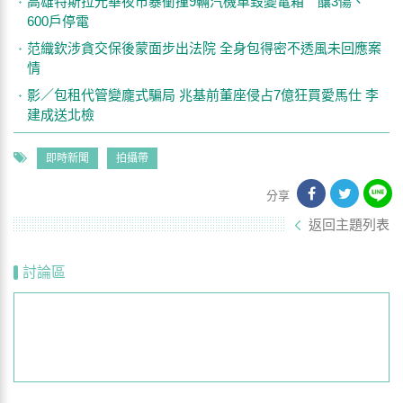
高雄特斯拉光華夜市暴衝撞9輛汽機車毀變電箱 釀3傷、
600戶停電
范織欽涉貪交保後蒙面步出法院 全身包得密不透風未回應案
情
影／包租代管變龐式騙局 兆基前董座侵占7億狂買愛馬仕 李
建成送北檢
即時新聞
拍攝帶
分享
返回主題列表
討論區