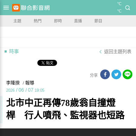
°C
°C
主題
熱門
即時
直播
節目
時事
返回主題列表
分享
李隆揆
/ 報導
/
06
/
07
2026
19:05
北市中正再傳78歲翁自撞燈
桿 行人噴飛、監視器也短路