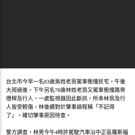
台北市今早一名83歲吳姓老翁駕車衝撞民宅，午後
大雨過後，下午另名78歲林姓老翁又駕車衝撞路旁
燈桿及行人，一處監視器因此斷訊，所幸林翁及行
人皆受輕傷，林後續對於肇事過程稱「不記得
了」，確切肇事原因待查。
警方調查，林男今午4時許駕駛汽車沿中正區羅斯福