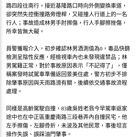
路四段往南行，接近基隆路口時向外側變換車道，
卻突然失控衝撞路旁燈桿，又碰撞人行道上的一名
行人；事故造成林男手肘擦傷，行人手腳擦挫傷，
所幸皆無大礙。
員警獲報介入，初步確認林男酒測值為0，毒品快篩
檢測呈陰性反應，經檢視車內也未發現違禁品；林
男駕籍正常，對於事故原因表示「不記得了」，僅
稱案發時試駕車準備返回景美住處，警方初步不排
除肇事原因與天雨路滑有關，後續依交通事故流程
處理。
同樣是高齡駕駛自撞，83歲吳姓老翁今早駕車返家
途中也在中正區重慶南路三段巷弄內自撞民宅，他
左手擦傷、左腳骨折，未波及其他民眾，事後坦言
操作失誤、誤踩油門肇事。