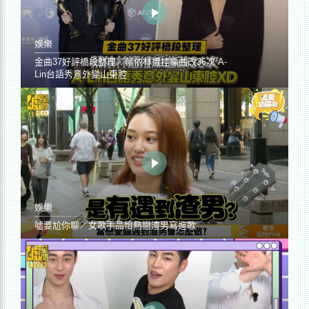
娛樂
金曲37好評橋段整理／蔡依林遭控編曲改36次 A-
Lin台語秀意外變山東腔
娛樂
噓要尬你聊／女歌手品怡熱戀渣男寫進歌