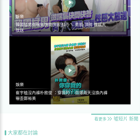
娛樂
韓國猛男微喘氣快問快答 抖ㄋㄟ 秀肌 頂胯 性感大
放送
娛樂
崔宇植沒內褲朴敘俊 ：穿我的！ 自爆兩天沒換內褲
嚇歪鄭裕美
噓短片
新聞
看更多
大家都在討論