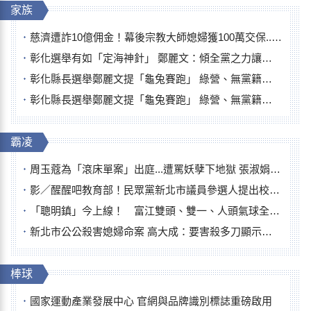
家族
慈濟遭詐10億佣金！幕後宗教大師媳婦獲100萬交保...快步奔離不發一語
彰化選舉有如「定海神針」 鄭麗文：傾全黨之力讓彰化贏
彰化縣長選舉鄭麗文提「龜兔賽跑」 綠營、無黨籍忙否認是烏龜
彰化縣長選舉鄭麗文提「龜兔賽跑」 綠營、無黨籍忙否認是烏龜
霸凌
周玉蔻為「滾床單案」出庭...遭罵妖孽下地獄 張淑娟批：舌頭殺人有罪
影／醒醒吧教育部！民眾黨新北市議員參選人提出校園反毒防線升級政見
「聰明鎮」今上線！ 富江雙頭、雙一、人頭氣球全登場
新北市公公殺害媳婦命案 高大成：要害殺多刀顯示怨恨深
棒球
國家運動產業發展中心 官網與品牌識別標誌重磅啟用