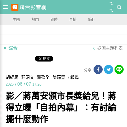
°C
°C
主題
熱門
即時
直播
節目
綜合
返回主題列表
分享
胡經周
莊昭文
龔盈全
陳筠青
/ 報導
/
06
/
07
2026
17:26
影／蔣萬安頒市長獎給兒！蔣
得立曝「自拍內幕」：有討論
擺什麼動作