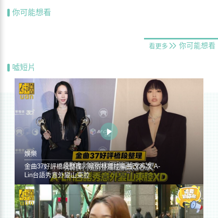
你可能想看
你可能想看
看更多
噓短片
娛樂
金曲37好評橋段整理／蔡依林遭控編曲改36次 A-
Lin台語秀意外變山東腔