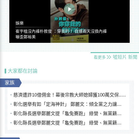
娛樂
崔宇植沒內褲朴敘俊 ：穿我的！ 自爆兩天沒換內褲
嚇歪鄭裕美
噓短片
新聞
看更多
大家都在討論
家族
慈濟遭詐10億佣金！幕後宗教大師媳婦獲100萬交保...快步奔離不發一語
彰化選舉有如「定海神針」 鄭麗文：傾全黨之力讓彰化贏
彰化縣長選舉鄭麗文提「龜兔賽跑」 綠營、無黨籍忙否認是烏龜
彰化縣長選舉鄭麗文提「龜兔賽跑」 綠營、無黨籍忙否認是烏龜