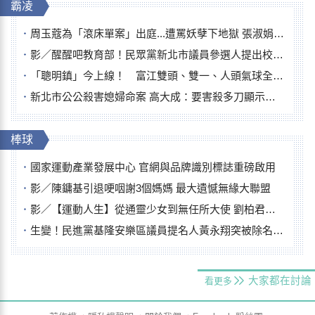
霸凌
周玉蔻為「滾床單案」出庭...遭罵妖孽下地獄 張淑娟批：舌頭殺人有罪
影／醒醒吧教育部！民眾黨新北市議員參選人提出校園反毒防線升級政見
「聰明鎮」今上線！ 富江雙頭、雙一、人頭氣球全登場
新北市公公殺害媳婦命案 高大成：要害殺多刀顯示怨恨深
棒球
國家運動產業發展中心 官網與品牌識別標誌重磅啟用
影／陳鏞基引退哽咽謝3個媽媽 最大遺憾無緣大聯盟
影／【運動人生】從通靈少女到無任所大使 劉柏君女裁判人生國際發光
生變！民進黨基隆安樂區議員提名人黃永翔突被除名 將另提他人
大家都在討論
看更多