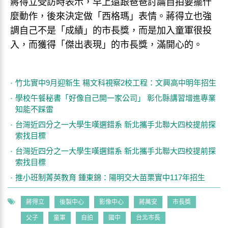
蔣得立受訪時表示，早上還跟爸爸討論自拍要擺什
麼動作，後來決定做「西格瑪」表情。蔣得立也強
調自己不是「成績」的市長獎，而是加入童軍很投
入，而獲得「傑出表現」的市長獎，滿開心的。
竹北實中9月迎新生 楊文科視察2校工程：文興高中明年招生
學校午餐秘書「好像自己開一家公司」 彰化縣講習增進專業
知能不踩雷
台灣近四分之一大學生嘆選錯系 新北攜手北聯大四校提前探
索找目標
台灣近四分之一大學生嘆選錯系 新北攜手北聯大四校提前探
索找目標
推小班制菁英教育 鍾東錦：陽明交大苗栗實中117年招生
蔣得立
後製中心
影像中心
蔣萬安
市長獎
父子
童軍
自拍
國中
台北市長