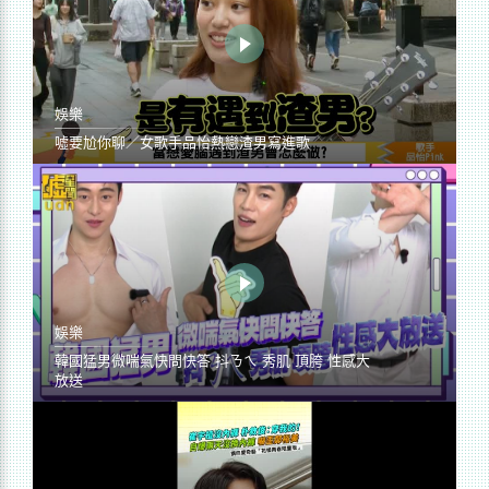
娛樂
噓要尬你聊／女歌手品怡熱戀渣男寫進歌
娛樂
韓國猛男微喘氣快問快答 抖ㄋㄟ 秀肌 頂胯 性感大
放送