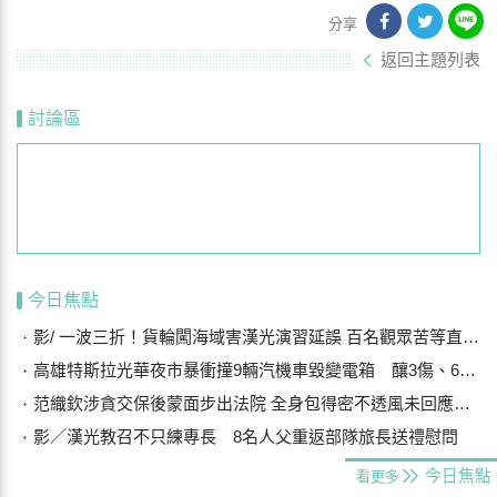
分享
返回主題列表
討論區
今日焦點
影/ 一波三折！貨輪闖海域害漢光演習延誤 百名觀眾苦等直呼可惜
高雄特斯拉光華夜市暴衝撞9輛汽機車毀變電箱 釀3傷、600戶停電
范織欽涉貪交保後蒙面步出法院 全身包得密不透風未回應案情
影／漢光教召不只練專長 8名人父重返部隊旅長送禮慰問
今日焦點
看更多