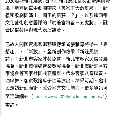
2026潮盛新莊展演7日將在新莊慈祐宮與武聖廟前登
場，新西園掌中劇團帶來「美猴王大戰群魔」、新
義和歌劇團演出「國王的新莊！？」，以及鐵四帝
文化藝術創意團隊的「虎爺官將首－五虎將」，融
合民俗藝陣與現代表演語彙。
已故人間國寶楊秀卿藝脈傳承者張雅淳將帶來「思
想起」、「新妝」、全新創作唸歌「新莊風情
詩」；新北市客家才藝協會、新北市客家民俗發展
協會、新北市傳統音樂發展協會、新北市新莊區客
家協會等客家社團共襄盛舉，帶來客家八音聯奏、
油傘舞、客家歌謠瓜子仁等演出，精采可期。邀市
民走訪新莊廟街，感受地方文化魅力，更多資訊可
至活動網站（
https://www.2026xinzhuang.com.tw/
）
查詢。