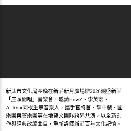
新北市文化局今晚在新莊新月廣場辦2026潮盛新莊
「庄頭開唱」音樂會，邀請HowZ、李英宏、
A_Root同根生等音樂人，攜手官將首、掌中戲、國
樂團與管樂團等在地藝文團隊跨界共演，以全新創
作與經典改編曲目，重新詮釋新莊百年文化記憶。