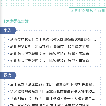
噓短片
新聞
看更多
大家都在討論
家族
慈濟遭詐10億佣金！幕後宗教大師媳婦獲100萬交保...快步奔離不發一語
彰化選舉有如「定海神針」 鄭麗文：傾全黨之力讓彰化贏
彰化縣長選舉鄭麗文提「龜兔賽跑」 綠營、無黨籍忙否認是烏龜
彰化縣長選舉鄭麗文提「龜兔賽跑」 綠營、無黨籍忙否認是烏龜
霸凌
周玉蔻為「滾床單案」出庭...遭罵妖孽下地獄 張淑娟批：舌頭殺人有罪
影／醒醒吧教育部！民眾黨新北市議員參選人提出校園反毒防線升級政見
「聰明鎮」今上線！ 富江雙頭、雙一、人頭氣球全登場
新北市公公殺害媳婦命案 高大成：要害殺多刀顯示怨恨深