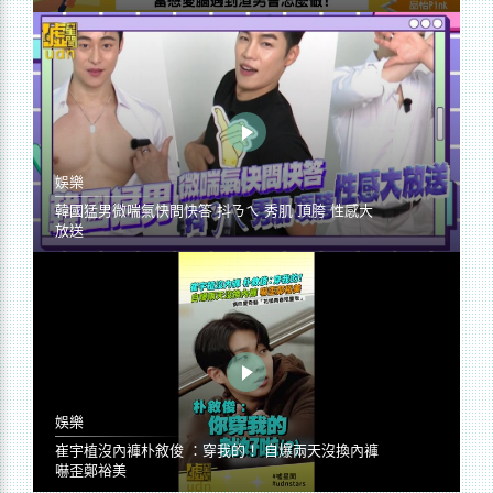
娛樂
韓國猛男微喘氣快問快答 抖ㄋㄟ 秀肌 頂胯 性感大
放送
娛樂
崔宇植沒內褲朴敘俊 ：穿我的！ 自爆兩天沒換內褲
嚇歪鄭裕美