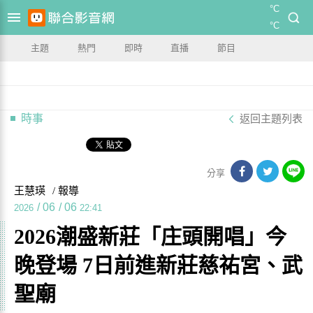
°C
°C
主題
熱門
即時
直播
節目
時事
返回主題列表
分享
王慧瑛
/ 報導
/
06
/
06
2026
22:41
2026潮盛新莊「庄頭開唱」今
晚登場 7日前進新莊慈祐宮、武
聖廟