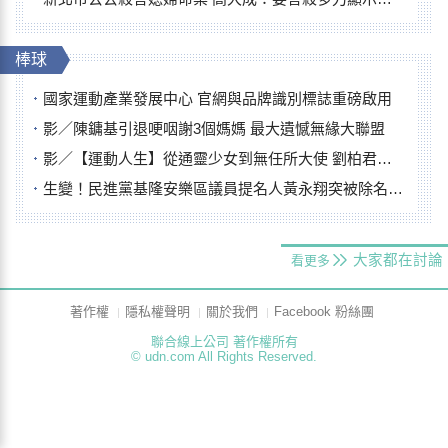
棒球
國家運動產業發展中心 官網與品牌識別標誌重磅啟用
影／陳鏞基引退哽咽謝3個媽媽 最大遺憾無緣大聯盟
影／【運動人生】從通靈少女到無任所大使 劉柏君女裁判人生國際發光
生變！民進黨基隆安樂區議員提名人黃永翔突被除名 將另提他人
大家都在討論
看更多
著作權
隱私權聲明
關於我們
Facebook 粉絲團
聯合線上公司 著作權所有
© udn.com All Rights Reserved.