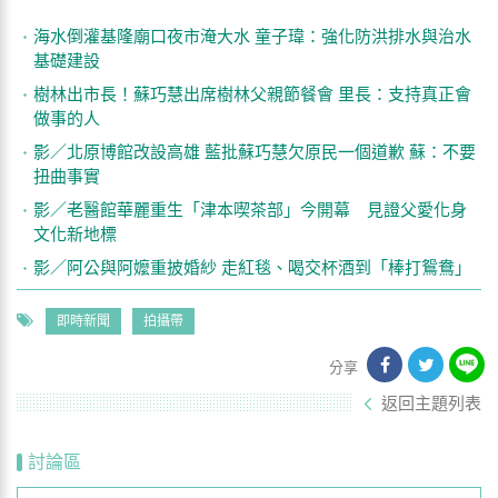
海水倒灌基隆廟口夜市淹大水 童子瑋：強化防洪排水與治水
基礎建設
樹林出市長！蘇巧慧出席樹林父親節餐會 里長：支持真正會
做事的人
影／北原博館改設高雄 藍批蘇巧慧欠原民一個道歉 蘇：不要
扭曲事實
影／老醫館華麗重生「津本喫茶部」今開幕 見證父愛化身
文化新地標
影／阿公與阿嬤重披婚紗 走紅毯、喝交杯酒到「棒打鴛鴦」
即時新聞
拍攝帶
分享
返回主題列表
討論區