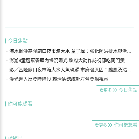
今日焦點
海水倒灌基隆廟口夜市淹大水 童子瑋：強化防洪排水與治水基礎建設
澎湖8童遭棄養屋內慘況曝光 縣府大動作訪視卻吃閉門羹
影／基隆廟口夜市淹大水大魚現蹤 市府曝原因：颱風及漲潮海水倒灌
漢光進入反登陸階段 賴清德總統赴左營登艦視察
今日焦點
看更多
你可能想看
你可能想看
看更多
噓短片