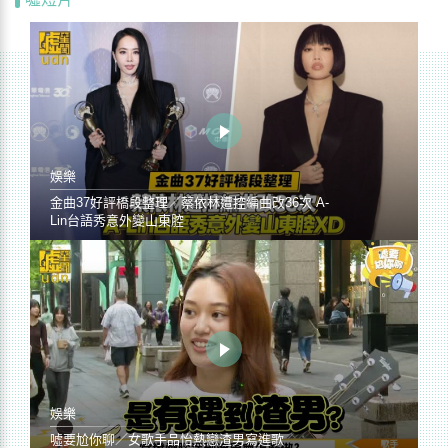
娛樂
金曲37好評橋段整理／蔡依林遭控編曲改36次 A-
Lin台語秀意外變山東腔
娛樂
噓要尬你聊／女歌手品怡熱戀渣男寫進歌