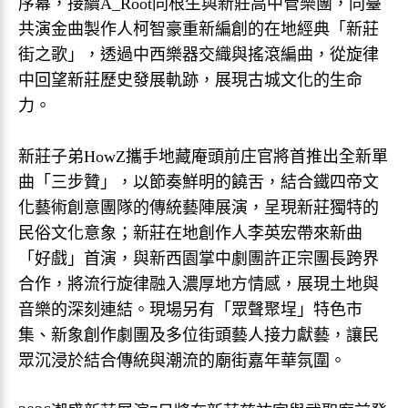
序幕，接續A_Root同根生與新莊高中管樂團，同臺
共演金曲製作人柯智豪重新編創的在地經典「新莊
街之歌」，透過中西樂器交織與搖滾編曲，從旋律
中回望新莊歷史發展軌跡，展現古城文化的生命
力。
新莊子弟HowZ攜手地藏庵頭前庄官將首推出全新單
曲「三步贊」，以節奏鮮明的饒舌，結合鐵四帝文
化藝術創意團隊的傳統藝陣展演，呈現新莊獨特的
民俗文化意象；新莊在地創作人李英宏帶來新曲
「好戲」首演，與新西園掌中劇團許正宗團長跨界
合作，將流行旋律融入濃厚地方情感，展現土地與
音樂的深刻連結。現場另有「眾聲聚埕」特色市
集、新象創作劇團及多位街頭藝人接力獻藝，讓民
眾沉浸於結合傳統與潮流的廟街嘉年華氛圍。