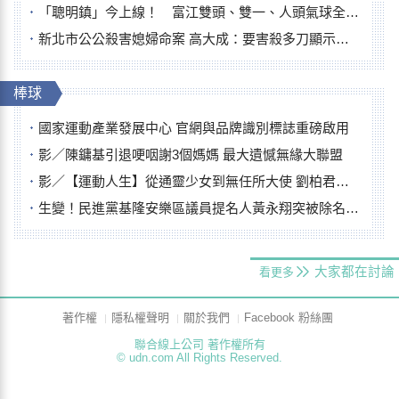
「聰明鎮」今上線！ 富江雙頭、雙一、人頭氣球全登場
新北市公公殺害媳婦命案 高大成：要害殺多刀顯示怨恨深
棒球
國家運動產業發展中心 官網與品牌識別標誌重磅啟用
影／陳鏞基引退哽咽謝3個媽媽 最大遺憾無緣大聯盟
影／【運動人生】從通靈少女到無任所大使 劉柏君女裁判人生國際發光
生變！民進黨基隆安樂區議員提名人黃永翔突被除名 將另提他人
大家都在討論
看更多
著作權
隱私權聲明
關於我們
Facebook 粉絲團
聯合線上公司 著作權所有
© udn.com All Rights Reserved.