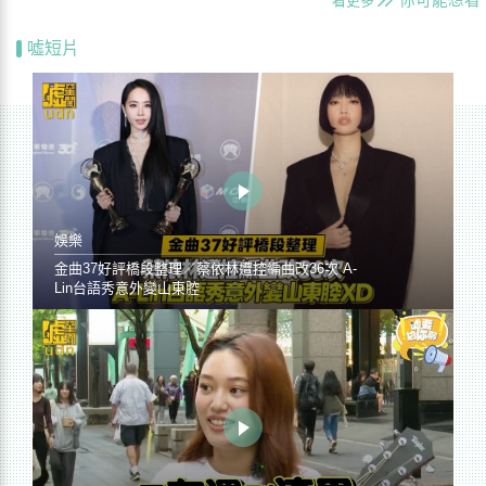
你可能想看
看更多
噓短片
娛樂
金曲37好評橋段整理／蔡依林遭控編曲改36次 A-
Lin台語秀意外變山東腔