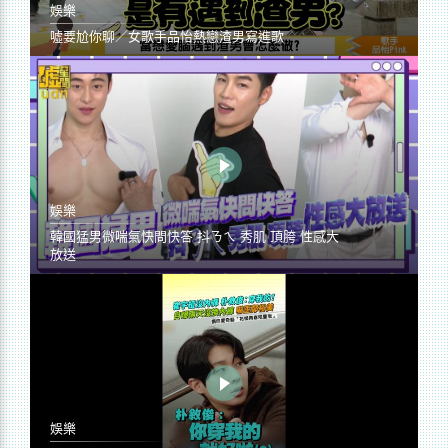
娛樂
噓要尬你聊／女歌手品怡熱戀渣男寫進歌
娛樂
韓國猛男微喘氣快問快答 抖ㄋㄟ 秀肌 頂胯 性感大
放送
娛樂