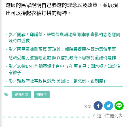
選區的民眾說明自己參選的理念以及政策，並展現
出可以捲起衣袖打拼的精神。
影／開戰！邱議瑩、許智傑與賴瑞隆同陣線 齊批柯志恩應向
陳時中道歉
影／國民黨凍刪預算 莊瑞雄：韓院長提醒在野勿意氣用事
慈濟受騙民進黨嗆道歉 陳以信批政府不思檢討還顛倒是非
影／10億BNT詐騙案燒出台中市府 蔡其昌：潮水退才知誰沒
穿褲子
影／賴政府社宅政見跳票 民團批「創惡例、毀制度」
即時新聞
拍攝帶
分享
返回主題列表