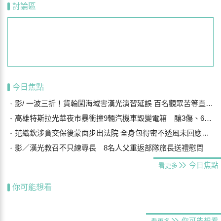
討論區
今日焦點
影/ 一波三折！貨輪闖海域害漢光演習延誤 百名觀眾苦等直呼可惜
高雄特斯拉光華夜市暴衝撞9輛汽機車毀變電箱 釀3傷、600戶停電
范織欽涉貪交保後蒙面步出法院 全身包得密不透風未回應案情
影／漢光教召不只練專長 8名人父重返部隊旅長送禮慰問
今日焦點
看更多
你可能想看