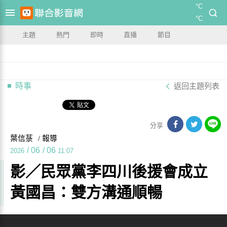
°C
°C
主題
熱門
即時
直播
節目
時事
返回主題列表
分享
葉信菉
/ 報導
/
06
/
06
2026
11:07
影／民眾黨李四川後援會成立
黃國昌：雙方溝通順暢