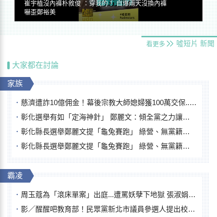
崔宇植沒內褲朴敘俊 ：穿我的！ 自爆兩天沒換內褲
嚇歪鄭裕美
噓短片
新聞
看更多
大家都在討論
家族
慈濟遭詐10億佣金！幕後宗教大師媳婦獲100萬交保...快步奔離不發一語
彰化選舉有如「定海神針」 鄭麗文：傾全黨之力讓彰化贏
彰化縣長選舉鄭麗文提「龜兔賽跑」 綠營、無黨籍忙否認是烏龜
彰化縣長選舉鄭麗文提「龜兔賽跑」 綠營、無黨籍忙否認是烏龜
霸凌
周玉蔻為「滾床單案」出庭...遭罵妖孽下地獄 張淑娟批：舌頭殺人有罪
影／醒醒吧教育部！民眾黨新北市議員參選人提出校園反毒防線升級政見