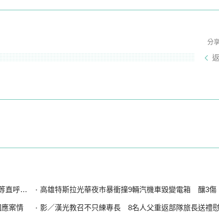
分
直呼可惜
高雄特斯拉光華夜市暴衝撞9輛汽機車毀變電箱 釀3傷、600
回應案情
影／漢光教召不只練專長 8名人父重返部隊旅長送禮