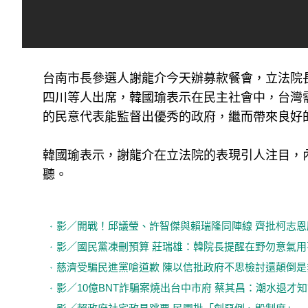
台南市長參選人謝龍介今天辦募款餐會，立法院
四川等人出席，韓國瑜表示在民主社會中，台灣
的民意代表能監督出優秀的政府，繼而帶來良好
韓國瑜表示，謝龍介在立法院的表現引人注目，
聽。
影／開戰！邱議瑩、許智傑與賴瑞隆同陣線 齊批柯志
影／國民黨凍刪預算 莊瑞雄：韓院長提醒在野勿意氣用
慈濟受騙民進黨嗆道歉 陳以信批政府不思檢討還顛倒是
影／10億BNT詐騙案燒出台中市府 蔡其昌：潮水退才