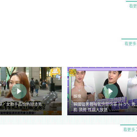
看更
看更多
娛樂
聊／女歌手品怡熱戀渣男
韓國猛男微喘氣快問快答 抖ㄋㄟ 秀
肌 頂胯 性感大放送
看更多