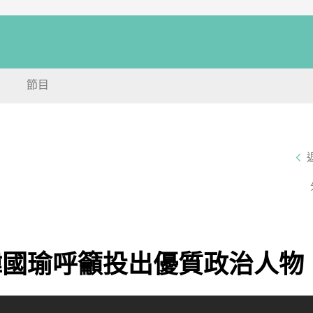
節目
韓國瑜呼籲投出優質政治人物