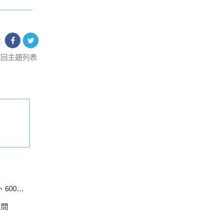
享
返回主題列表
戶停電
慰問