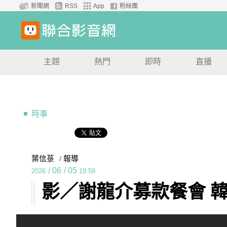
新聞網
RSS
App
粉絲團
主題
熱門
即時
直播
時事
葉信菉
/ 報導
/
06
/
05
2026
19:58
影／謝龍介募款餐會 