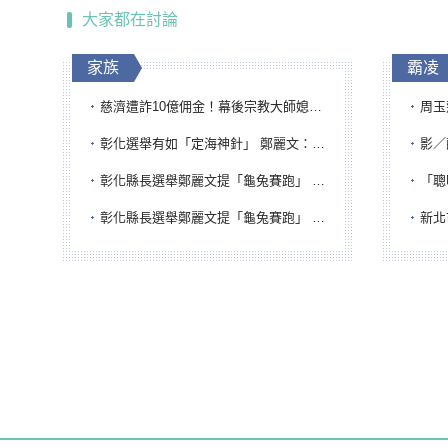
大家都在討論
家族
霸凌
慈濟遭詐10億佣金！幕後宗教大師媳婦獲100萬交保...快步奔離不發一語
周玉蔻為
彰化選舉有如「定海神針」 鄭麗文：傾全黨之力讓彰化贏
影／醒醒
彰化縣長選舉鄭麗文提「龜兔賽跑」 綠營、無黨籍忙否認是烏龜
「聰明
彰化縣長選舉鄭麗文提「龜兔賽跑」 綠營、無黨籍忙否認是烏龜
新北市