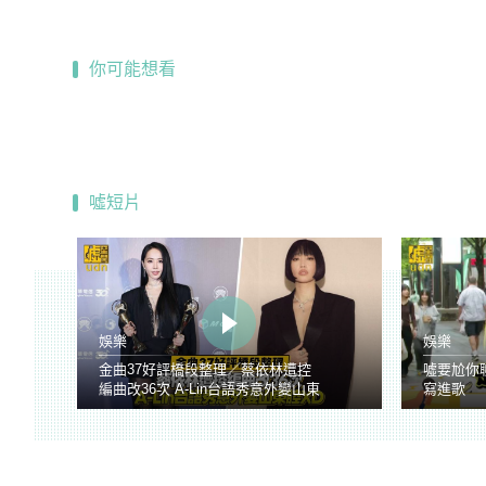
你可能想看
噓短片
娛樂
娛樂
金曲37好評橋段整理／蔡依林遭控
噓要尬你
編曲改36次 A-Lin台語秀意外變山東
寫進歌
腔