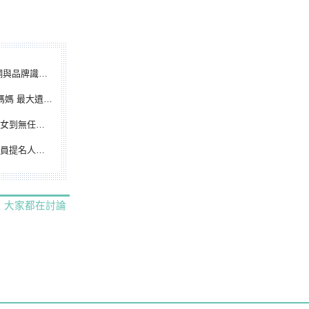
別標誌重磅啟用
遺憾無緣大聯盟
裁判人生國際發光
除名 將另提他人
大家都在討論