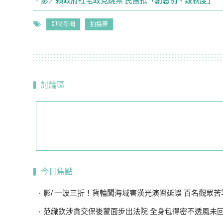
影／賴政府社宅政見跳票 民團批「創惡例、毀制度」
即時新聞
拍攝帶
討論區
今日焦點
影/ 一波三折！貨輪闖海域害漢光演習延誤 百名觀眾苦等
范織欽涉貪交保後蒙面步出法院 全身包得密不透風未