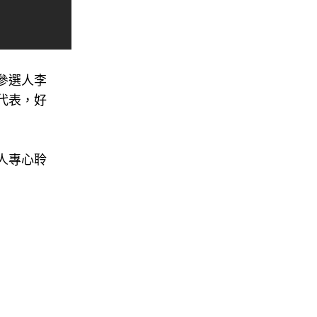
參選人李
代表，好
人專心聆