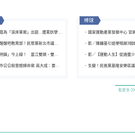
棒球
「滾床單案」出庭...遭罵妖孽下地獄 張淑娟批：舌頭殺人有罪
國家運動產業發展中心 官網與品牌識
吧教育部！民眾黨新北市議員參選人提出校園反毒防線升級政見
影／陳鏞基引退哽咽謝3個媽媽 最大
鎮」今上線！ 富江雙頭、雙一、人頭氣球全登場
影／【運動人生】從通靈少女到無任所大使 劉柏君女
公公殺害媳婦命案 高大成：要害殺多刀顯示怨恨深
生變！民進黨基隆安樂區議員提名人黃永翔突被
看更多