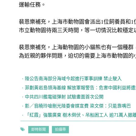
運輸任務。
裴恩樂補充，上海市動物園會派出1位飼養員和
市立動物園待兩三天時間，等一切情況比較穩定
裴恩樂補充，上海動物園的小貓熊也有一個種群
為近親的夥伴問題，迫切的需要上海市動物園的
陸公告南海部分海域今起進行軍事訓練 禁止駛入
菲劃黃岩島領海基線 解放軍報警告：危害中國利益將遭
中共四川艦電磁彈射 試驗畫面首次公開
影／翁曉玲嗆刪光陸委會媒宣費 梁文傑：只能靠嘴巴
「紅霞」強襲廣東 樹木倒伏、吊船困工人 逾71萬人撤
即時新聞
拍攝帶