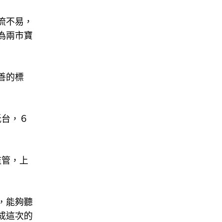
流不易，
為兩市寶
善的標
抵台，６
監管，上
，能夠聽
成這次的