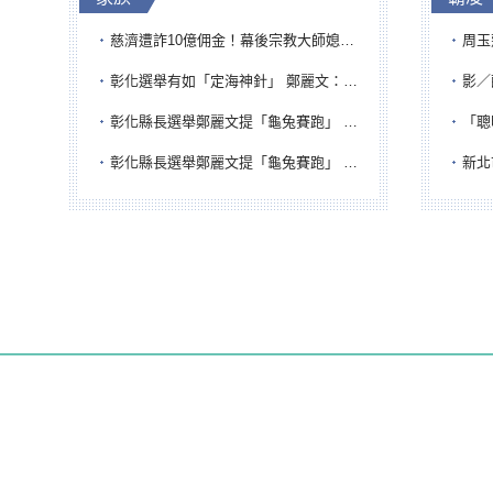
慈濟遭詐10億佣金！幕後宗教大師媳婦獲100萬交保...快步奔離不發一語
周玉蔻為
彰化選舉有如「定海神針」 鄭麗文：傾全黨之力讓彰化贏
影／醒醒
彰化縣長選舉鄭麗文提「龜兔賽跑」 綠營、無黨籍忙否認是烏龜
「聰明
彰化縣長選舉鄭麗文提「龜兔賽跑」 綠營、無黨籍忙否認是烏龜
新北市