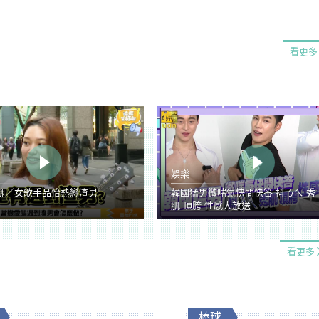
看更多
娛樂
聊／女歌手品怡熱戀渣男
韓國猛男微喘氣快問快答 抖ㄋㄟ 秀
肌 頂胯 性感大放送
看更多
棒球