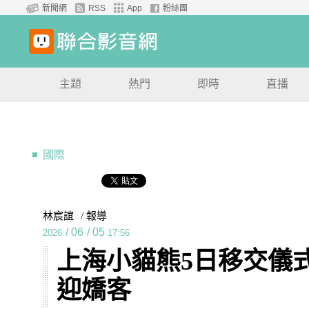
新聞網
RSS
App
粉絲團
主題
熱門
即時
直播
國際
林宸誼
/ 報導
/
06
/
05
2026
17:56
上海小貓熊5日移交儀
迎嬌客