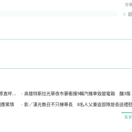
分
直呼可惜
高雄特斯拉光華夜市暴衝撞9輛汽機車毀變電箱 釀3傷、600
回應案情
影／漢光教召不只練專長 8名人父重返部隊旅長送禮
看更