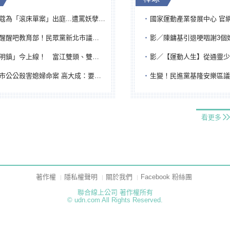
「滾床單案」出庭...遭罵妖孽下地獄 張淑娟批：舌頭殺人有罪
國家運動產業發展中心 官網與品牌識
吧教育部！民眾黨新北市議員參選人提出校園反毒防線升級政見
影／陳鏞基引退哽咽謝3個媽媽 最大
鎮」今上線！ 富江雙頭、雙一、人頭氣球全登場
影／【運動人生】從通靈少女到無任所大使 劉柏君女
公公殺害媳婦命案 高大成：要害殺多刀顯示怨恨深
生變！民進黨基隆安樂區議員提名人黃永翔突被
看更多
著作權
隱私權聲明
關於我們
Facebook 粉絲團
聯合線上公司 著作權所有
© udn.com All Rights Reserved.