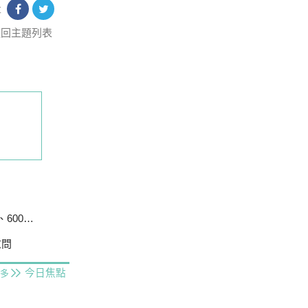
享
返回主題列表
戶停電
慰問
今日焦點
多