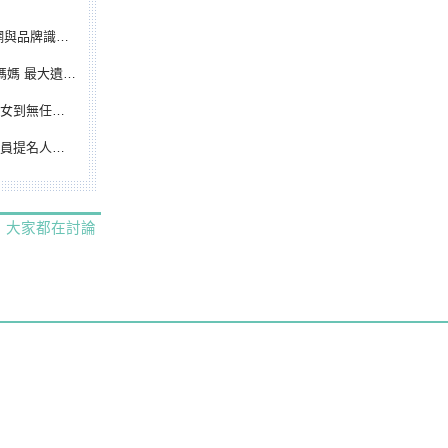
別標誌重磅啟用
遺憾無緣大聯盟
裁判人生國際發光
除名 將另提他人
大家都在討論