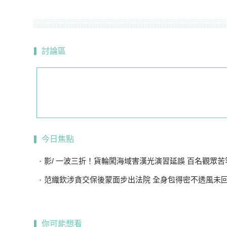
討論區
今日焦點
影/ 一波三折！貨輪闖海域害漢光演習延誤 百名觀眾苦等
范織欽涉貪交保後蒙面步出法院 全身包得密不透風未
你可能想看