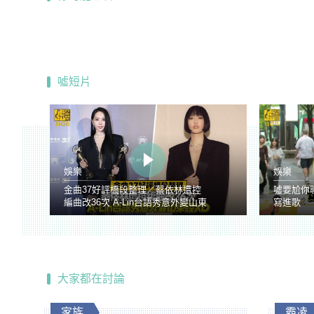
噓短片
娛樂
娛樂
金曲37好評橋段整理／蔡依林遭控
噓要尬你
編曲改36次 A-Lin台語秀意外變山東
寫進歌
腔
大家都在討論
家族
霸凌