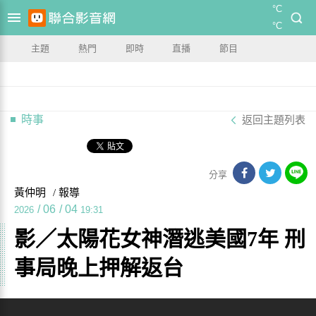
°C
°C
主題
熱門
即時
直播
節目
時事
返回主題列表
分享
黃仲明
/ 報導
/
06
/
04
2026
19:31
影／太陽花女神潛逃美國7年 刑
事局晚上押解返台