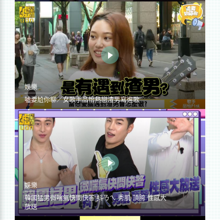
娛樂
噓要尬你聊／女歌手品怡熱戀渣男寫進歌
娛樂
韓國猛男微喘氣快問快答 抖ㄋㄟ 秀肌 頂胯 性感大
放送