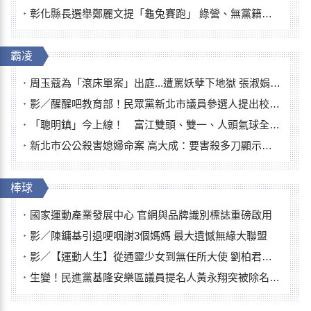
彰化縣長選舉鄭麗文提「龜兔賽跑」 綠營、無黨籍忙否認是烏龜
霸凌
周玉蔻為「滾床單案」出庭...遭罵妖孽下地獄 張淑娟批：舌頭殺人有罪
影／醒醒吧教育部！民眾黨新北市議員參選人提出校園反毒防線升級政見
「聰明鎮」今上線！ 富江雙頭、雙一、人頭氣球全登場
新北市公公殺害媳婦命案 高大成：要害殺多刀顯示怨恨深
棒球
國家運動產業發展中心 官網與品牌識別標誌重磅啟用
影／陳鏞基引退哽咽謝3個媽媽 最大遺憾無緣大聯盟
影／【運動人生】從通靈少女到無任所大使 劉柏君女裁判人生國際發光
生變！民進黨基隆安樂區議員提名人黃永翔突被除名 將另提他人