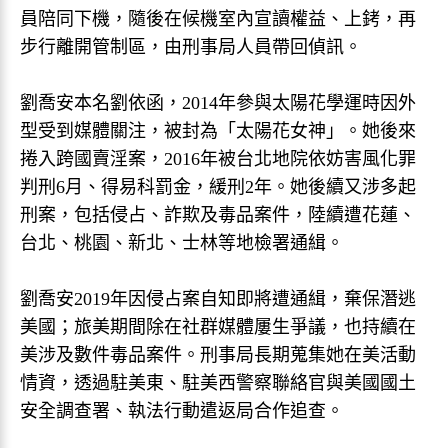
員陪同下機，隨後在候機室內宣讀權益、上銬，再
步行離開管制區，由刑事局人員帶回偵訊。
劉喬安本名劉依函，2014年參與太陽花學運時因外
型受到媒體關注，被封為「太陽花女神」。她後來
捲入跨國賣淫案，2016年被台北地院依妨害風化罪
判刑6月、得易科罰金，緩刑2年。她後續又涉多起
刑案，包括侵占、詐欺及毒品案件，陸續遭花蓮、
台北、桃園、新北、士林等地檢署通緝。
劉喬安2019年因侵占案自知即將遭通緝，棄保潛逃
美國；旅美期間除在社群媒體屢生爭議，也持續在
美涉及數件毒品案件。刑事局長期蒐集她在美活動
情資，透過駐美東、駐美西警察聯絡官與美國國土
安全調查署、執法行動遣返局合作追查。