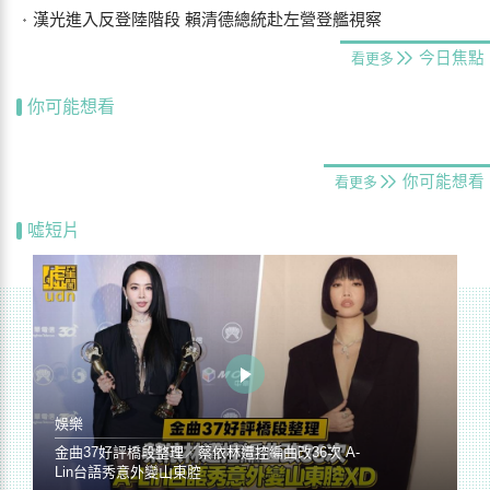
漢光進入反登陸階段 賴清德總統赴左營登艦視察
今日焦點
看更多
你可能想看
你可能想看
看更多
噓短片
娛樂
金曲37好評橋段整理／蔡依林遭控編曲改36次 A-
Lin台語秀意外變山東腔