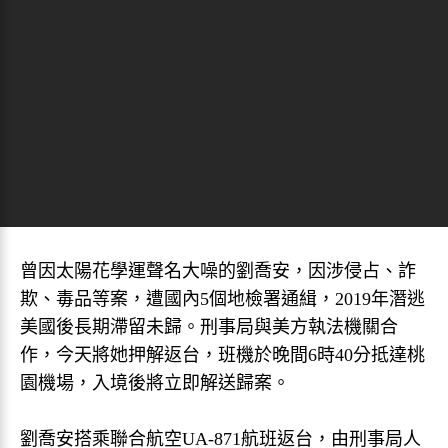
曾因太陽花學運聲名大噪的劉喬安，因涉侵占、詐
欺、毒品等案，遭國內5個地檢署通緝，2019年潛逃
美國後長期滯留未歸。刑事局與美方執法機關合
作，今天將她押解返台，班機於晚間6時40分抵達桃
園機場，入境後將立即解送歸案。
劉喬安搭乘聯合航空UA-871航班返台，由刑事局人