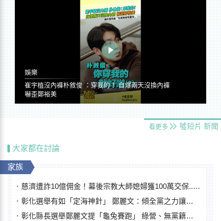
娛樂
崔宇植沒內褲朴敘俊 ：穿我的！ 自爆兩天沒換內褲
嚇歪鄭裕美
噓短片
新聞
看更多
大家都在討論
家族
慈濟遭詐10億佣金！幕後宗教大師媳婦獲100萬交保...快步奔離不發一語
彰化選舉有如「定海神針」 鄭麗文：傾全黨之力讓彰化贏
彰化縣長選舉鄭麗文提「龜兔賽跑」 綠營、無黨籍忙否認是烏龜