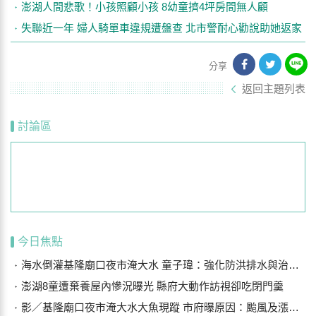
澎湖人間悲歌！小孩照顧小孩 8幼童擠4坪房間無人顧
失聯近一年 婦人騎單車違規遭盤查 北市警耐心勸說助她返家
分享
返回主題列表
討論區
今日焦點
海水倒灌基隆廟口夜市淹大水 童子瑋：強化防洪排水與治水基礎建設
澎湖8童遭棄養屋內慘況曝光 縣府大動作訪視卻吃閉門羹
影／基隆廟口夜市淹大水大魚現蹤 市府曝原因：颱風及漲潮海水倒灌