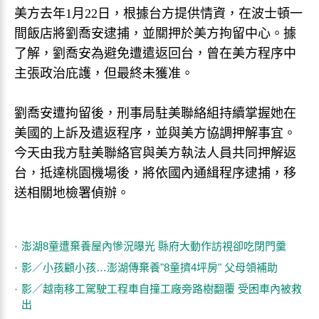
美方去年1月22日，根據台方提供情資，在波士頓一
間飯店將劉喬安逮捕，並關押於美方拘留中心。據
了解，劉喬安為避免遭遣返回台，曾在美方程序中
主張政治庇護，但最終未獲准。
劉喬安遭拘留後，刑事局駐美聯絡組持續掌握她在
美國的上訴及遣返程序，並與美方協調押解事宜。
今天由我方駐美聯絡官與美方執法人員共同押解返
台，抵達桃園機場後，將依國內通緝程序逮捕，移
送相關地檢署偵辦。
澎湖8童遭棄養屋內慘況曝光 縣府大動作訪視卻吃閉門羹
影／小孩顧小孩…澎湖傳棄養"8童擠4坪房" 父母領補助
影／越南移工駕駛工程車自撞工廠旁路樹翻覆 受困車內被救
出