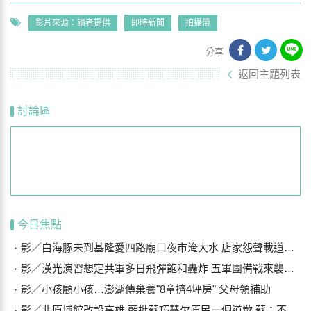
影片來源：讀者提供
即時新聞
拍攝帶
分享
返回主題列表
討論區
今日焦點
影／白海豚未到基隆愛四路廟口夜市淹大水 店家怨聲載道…封路排水
影／漢光演習想定共軍多日飛彈飽和轟炸 五軍團備戰來襲船團
影／小孩顧小孩…澎湖傳棄養"8童擠4坪房" 父母領補助
影／北原博館改設高雄 藍批蘇巧慧欠原民一個道歉 蘇：不要扭曲事實