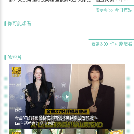
今日焦點
看更多
你可能想看
你可能想看
看更多
噓短片
娛樂
金曲37好評橋段整理／蔡依林遭控編曲改36次 A-
Lin台語秀意外變山東腔