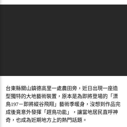
台東縣關山鎮德高里一處農田旁，近日出現一座造
型獨特的大地藝術裝置，原本是為即將登場的「漂
鳥197－即將縱谷飛翔」藝術季暖身，沒想到作品完
成後竟意外發揮「趕鳥功能」，讓當地居民直呼神
奇，也成為近期地方上的熱門話題。