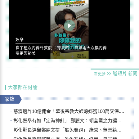
娛樂
崔宇植沒內褲朴敘俊 ：穿我的！ 自爆兩天沒換內褲
嚇歪鄭裕美
噓短片
新聞
看更多
大家都在討論
家族
慈濟遭詐10億佣金！幕後宗教大師媳婦獲100萬交保...快步奔離不發一語
彰化選舉有如「定海神針」 鄭麗文：傾全黨之力讓彰化贏
彰化縣長選舉鄭麗文提「龜兔賽跑」 綠營、無黨籍忙否認是烏龜