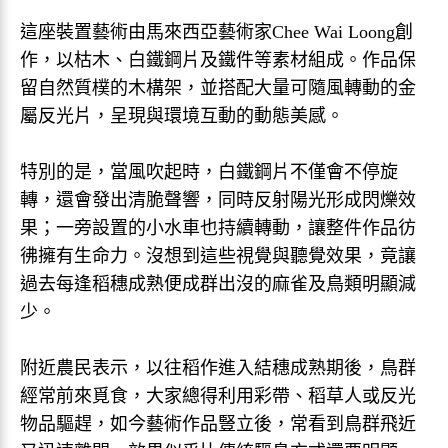
這座裝置藝術由馬來西亞藝術家Chee Wai Loong創
作，以枯木、白鐵鋼片及鐵件等素材組成。作品保
留自然質樸的木構架，並搭配大量可隨風轉動的金
屬反光片，呈現與環境互動的動態美感。
特別的是，當風吹起時，白鐵鋼片不僅會不停旋
轉，還會發出清脆聲響，同時反射陽光形成閃爍效
果；一旁設置的小水車也持續轉動，讓整件作品彷
彿擁有生命力。沒想到這些視覺與聽覺效果，竟讓
過去每逢稻穗成熟便成群出沒的麻雀及鳥類明顯減
少。
附近農民表示，以往稻作進入結穗成熟期後，鳥群
經常前來覓食，大家總得利用彩帶、稻草人或反光
物品驅趕，如今藝術作品豎立後，常看到鳥群飛近