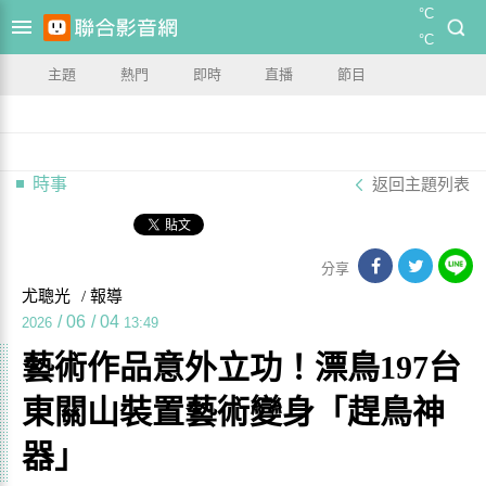
°C
°C
主題
熱門
即時
直播
節目
時事
返回主題列表
分享
尤聰光
/ 報導
/
06
/
04
2026
13:49
藝術作品意外立功！漂鳥197台
東關山裝置藝術變身「趕鳥神
器」