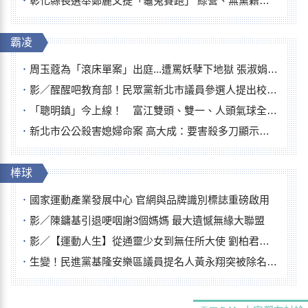
彰化縣長選舉鄭麗文提「龜兔賽跑」 綠營、無黨籍忙否認是烏龜
霸凌
周玉蔻為「滾床單案」出庭...遭罵妖孽下地獄 張淑娟批：舌頭殺人有罪
影／醒醒吧教育部！民眾黨新北市議員參選人提出校園反毒防線升級政見
「聰明鎮」今上線！ 富江雙頭、雙一、人頭氣球全登場
新北市公公殺害媳婦命案 高大成：要害殺多刀顯示怨恨深
棒球
國家運動產業發展中心 官網與品牌識別標誌重磅啟用
影／陳鏞基引退哽咽謝3個媽媽 最大遺憾無緣大聯盟
影／【運動人生】從通靈少女到無任所大使 劉柏君女裁判人生國際發光
生變！民進黨基隆安樂區議員提名人黃永翔突被除名 將另提他人