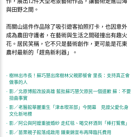
作，展出12件大型地景藝術作品，讓藝術走進山海
與田野之間。
而關山這件作品除了吸引遊客拍照打卡，也因意外
成為農田守護者，在藝術與生活之間碰撞出有趣火
花。居民笑稱，它不只是藝術創作，更可能是花東
農村最新的「趕鳥新利器」。
樹林出市長！蘇巧慧出席樹林父親節餐會 里長：支持真正會
做事的人
影／北原博館改設高雄 藍批蘇巧慧欠原民一個道歉 蘇：不要
扭曲事實
影／老醫館華麗重生「津本喫茶部」今開幕 見證父愛化身
文化新地標
影／阿公與阿嬤重披婚紗 走紅毯、喝交杯酒到「棒打鴛鴦」
影／苗栗親子館落成啟用 鍾東錦宣布再降臨托費用