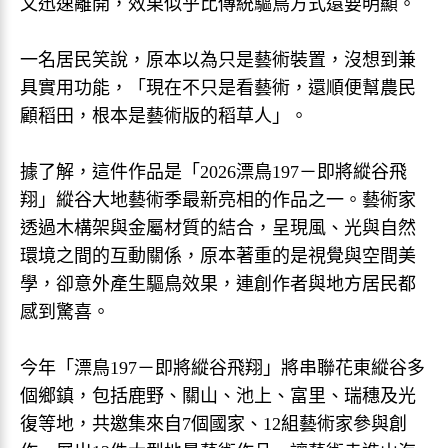
又迅速離開，效果似乎比傳統驅鳥方式還要明顯。
一名居民笑說，原本以為只是藝術裝置，沒想到兼
具實用功能，「現在不只是看藝術，還順便幫農民
顧稻田，根本是藝術版的稻草人」。
據了解，這件作品是「2026漂鳥197－即將縱谷飛
翔」縱谷大地藝術季最新亮相的作品之一。藝術家
透過木構架與金屬材質的結合，呈現風、光與自然
環境之間的互動關係，原本著重的是視覺與空間美
學，卻意外產生驅鳥效果，連創作者與地方居民都
感到驚喜。
今年「漂鳥197－即將縱谷飛翔」將串聯花東縱谷多
個鄉鎮，包括鹿野、關山、池上、富里、瑞穗及光
復等地，共邀集來自7個國家、12組藝術家參與創