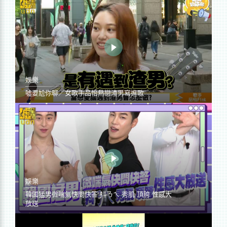
娛樂
噓要尬你聊／女歌手品怡熱戀渣男寫進歌
娛樂
韓國猛男微喘氣快問快答 抖ㄋㄟ 秀肌 頂胯 性感大
放送