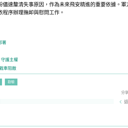
盼儘速釐清失事原因，作為未來飛安精進的重要依據。軍
依程序辦理撫卹與慰問工作。
部署
 守護主權
0戰車阻敵
勘驗
分