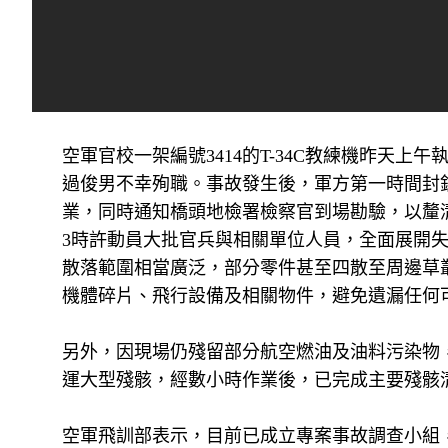
空軍官校一架編號3414的T-34C教練機昨天
過俊男不幸殉職。事故發生後，軍方第一時間封
業，同時通知橋頭地檢署檢察官到場勘驗，以釐
3時許動員大批官兵與相關單位人員，全面展開
散落範圍相當廣泛，部分零件甚至四散至周邊草
機體碎片、飛行設備及相關物件，避免遺漏任何
另外，因現場仍殘留部分航空燃油及油料污染物
運大型殘骸，經數小時作業後，已完成主要殘骸
空軍飛訓部表示，目前已成立專案事故調查小組