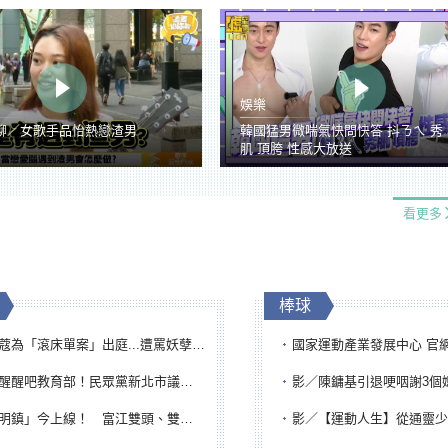
娛樂
聊／女歌手品怡熱戀渣男
韓國猛男微喘氣快問快答 抖ㄋㄟ 秀
肌 頂胯 性感大放送
看更多
棒球
「滾床單案」出庭...遭罵妖孽下地獄 張淑娟批：舌頭殺人有罪
國家運動產業發展中心 官網與品牌識
吧教育部！民眾黨新北市議員參選人提出校園反毒防線升級政見
影／陳鏞基引退哽咽謝3個媽媽 最大
鎮」今上線！ 富江雙頭、雙一、人頭氣球全登場
影／【運動人生】從通靈少女到無任所大使 劉柏君女