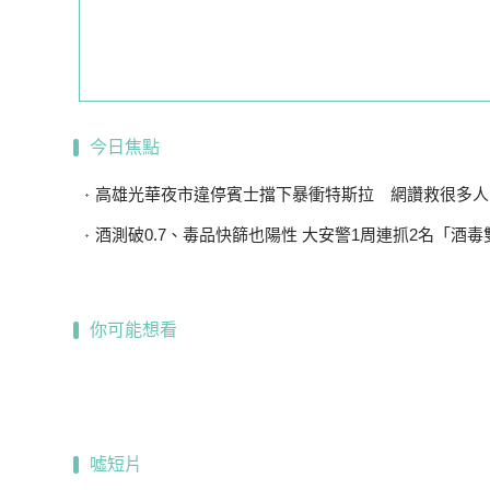
今日焦點
高雄光華夜市違停賓士擋下暴衝特斯拉 網讚救很多人．．車主
酒測破0.7、毒品快篩也陽性 大安警1周連抓2名「酒毒
你可能想看
噓短片