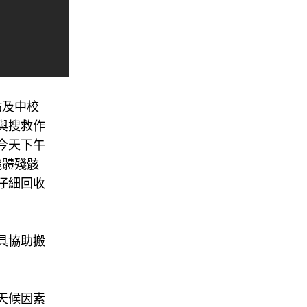
佑及中校
與搜救作
今天下午
機體殘骸
仔細回收
具協助搬
天候因素