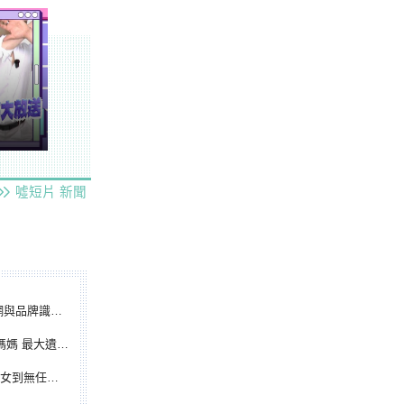
噓短片
新聞
別標誌重磅啟用
遺憾無緣大聯盟
裁判人生國際發光