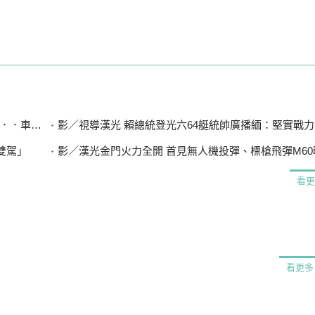
曝光是他
影／視導漢光 賴總統登光六64艇統帥廣播緬：堅實戰力 守
雙駕」
影／漢光金門火力全開 首見無人機投彈、標槍飛彈M6
看更
看更多