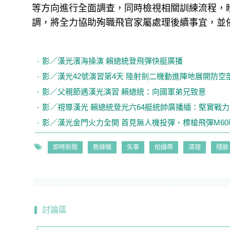
等方向進行全面調查，同時檢視相關訓練流程，
調，將全力協助殉職飛官家屬處理後續事宜，並
影／漢光濱海操演 賴總統登飛彈快艇廣播
影／漢光42號演習第4天 陸射劍二機動進陣地展開防空
影／父親節遇漢光演習 賴總統：向國軍弟兄致意
影／視導漢光 賴總統登光六64艇統帥廣播緬：堅實戰力
影／漢光金門火力全開 首見無人機投彈、標槍飛彈M6
即時新聞
教練機
失事
拍攝帶
清理
殘骸
討論區