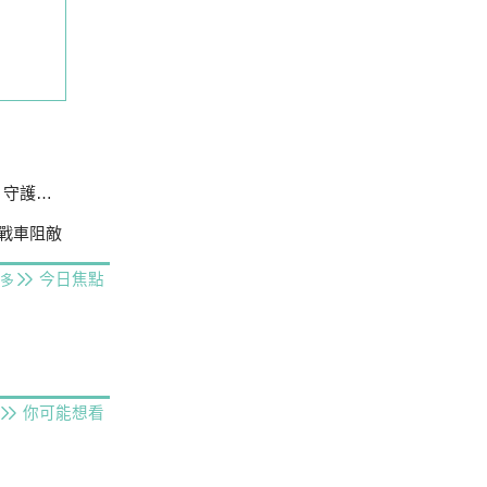
護主權
0戰車阻敵
今日焦點
多
你可能想看