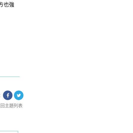
方也強
享
返回主題列表