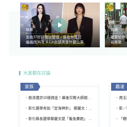
娛樂
娛樂
金曲37好評橋段整理／蔡依林遭控
噓要尬你
編曲改36次 A-Lin台語秀意外變山東
寫進歌
腔
大家都在討論
家族
霸凌
慈濟遭詐10億佣金！幕後宗教大師媳婦獲100萬交保...快步奔離不發一語
周玉蔻為
彰化選舉有如「定海神針」 鄭麗文：傾全黨之力讓彰化贏
影／醒醒
彰化縣長選舉鄭麗文提「龜兔賽跑」 綠營、無黨籍忙否認是烏龜
「聰明