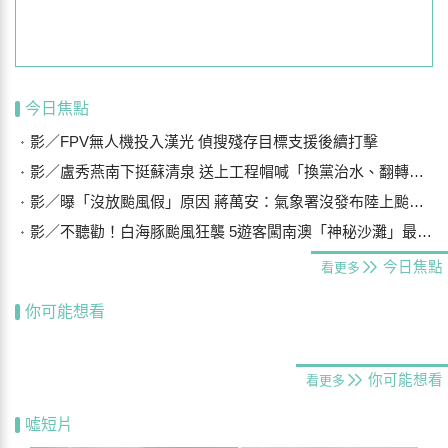
今日焦點
影／FPV無人機投入漢光 偵搜殘存目標支援後續打擊
影／盧秀燕南下挺蘇清泉 送上工程帽喊「換黨治水、翻轉屏東」
影／曝「沒放颱風假」原因 蔣萬安：氣象署沒發布陸上颱風警報
影／不聽勸！白海豚颱風狂襲 5遊客闖南澳「神秘沙灘」最高罰25萬
今日焦點
看更多
你可能想看
你可能想看
看更多
噓短片