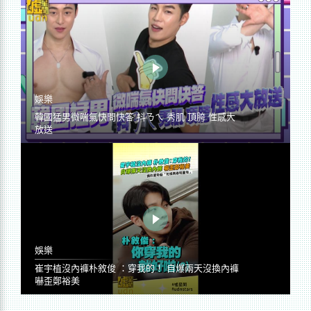
娛樂
韓國猛男微喘氣快問快答 抖ㄋㄟ 秀肌 頂胯 性感大
放送
娛樂
崔宇植沒內褲朴敘俊 ：穿我的！ 自爆兩天沒換內褲
嚇歪鄭裕美