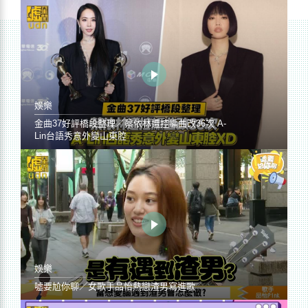
娛樂
金曲37好評橋段整理／蔡依林遭控編曲改36次 A-
Lin台語秀意外變山東腔
娛樂
噓要尬你聊／女歌手品怡熱戀渣男寫進歌