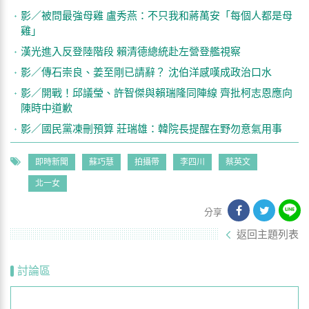
影／被問最強母雞 盧秀燕：不只我和蔣萬安「每個人都是母
雞」
漢光進入反登陸階段 賴清德總統赴左營登艦視察
影／傳石崇良、姜至剛已請辭？ 沈伯洋感嘆成政治口水
影／開戰！邱議瑩、許智傑與賴瑞隆同陣線 齊批柯志恩應向
陳時中道歉
影／國民黨凍刪預算 莊瑞雄：韓院長提醒在野勿意氣用事
即時新聞
蘇巧慧
拍攝帶
李四川
蔡英文
北一女
分享
返回主題列表
討論區