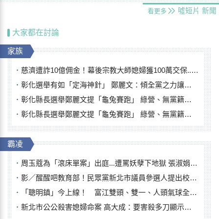
噓短片
新聞
看更多
大家都在討論
家族
慈濟遭詐10億佣金！幕後宗教大師媳婦獲100萬交保...快步奔離不發一語
彰化選舉有如「定海神針」 鄭麗文：傾全黨之力讓彰化贏
彰化縣長選舉鄭麗文提「龜兔賽跑」 綠營、無黨籍忙否認是烏龜
彰化縣長選舉鄭麗文提「龜兔賽跑」 綠營、無黨籍忙否認是烏龜
霸凌
周玉蔻為「滾床單案」出庭...遭罵妖孽下地獄 張淑娟批：舌頭殺人有罪
影／醒醒吧教育部！民眾黨新北市議員參選人提出校園反毒防線升級政見
「聰明鎮」今上線！ 富江雙頭、雙一、人頭氣球全登場
新北市公公殺害媳婦命案 高大成：要害殺多刀顯示怨恨深