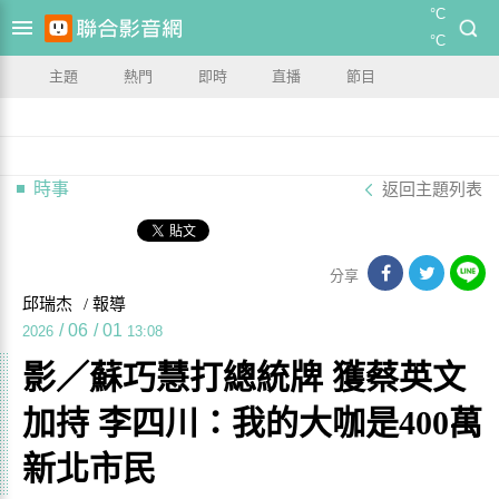
°C
°C
主題
熱門
即時
直播
節目
時事
返回主題列表
分享
邱瑞杰
/ 報導
/
06
/
01
2026
13:08
影／蘇巧慧打總統牌 獲蔡英文
加持 李四川：我的大咖是400萬
新北市民