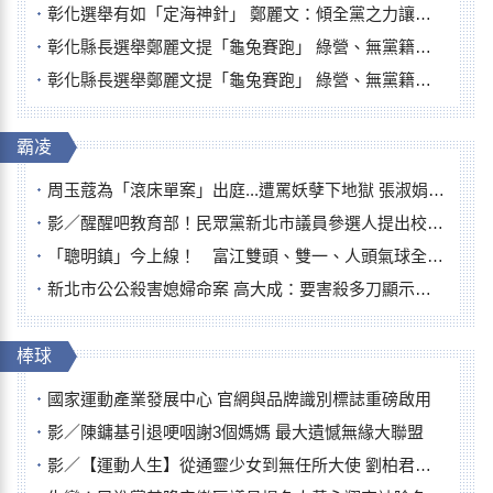
彰化選舉有如「定海神針」 鄭麗文：傾全黨之力讓彰化贏
彰化縣長選舉鄭麗文提「龜兔賽跑」 綠營、無黨籍忙否認是烏龜
彰化縣長選舉鄭麗文提「龜兔賽跑」 綠營、無黨籍忙否認是烏龜
霸凌
周玉蔻為「滾床單案」出庭...遭罵妖孽下地獄 張淑娟批：舌頭殺人有罪
影／醒醒吧教育部！民眾黨新北市議員參選人提出校園反毒防線升級政見
「聰明鎮」今上線！ 富江雙頭、雙一、人頭氣球全登場
新北市公公殺害媳婦命案 高大成：要害殺多刀顯示怨恨深
棒球
國家運動產業發展中心 官網與品牌識別標誌重磅啟用
影／陳鏞基引退哽咽謝3個媽媽 最大遺憾無緣大聯盟
影／【運動人生】從通靈少女到無任所大使 劉柏君女裁判人生國際發光