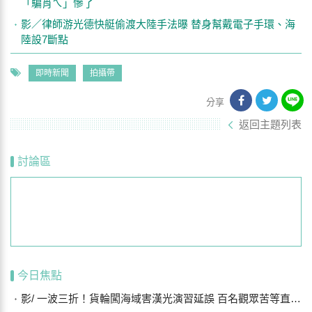
「騙肖ㄟ」慘了
影／律師游光德快艇偷渡大陸手法曝 替身幫戴電子手環、海
陸設7斷點
即時新聞
拍攝帶
分享
返回主題列表
討論區
今日焦點
影/ 一波三折！貨輪闖海域害漢光演習延誤 百名觀眾苦等直呼可惜