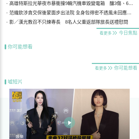
高雄特斯拉光華夜市暴衝撞9輛汽機車毀變電箱 釀3傷、600戶停電
范織欽涉貪交保後蒙面步出法院 全身包得密不透風未回應案情
影／漢光教召不只練專長 8名人父重返部隊旅長送禮慰問
今日焦點
看更多
你可能想看
你可能想看
看更多
噓短片
娛樂