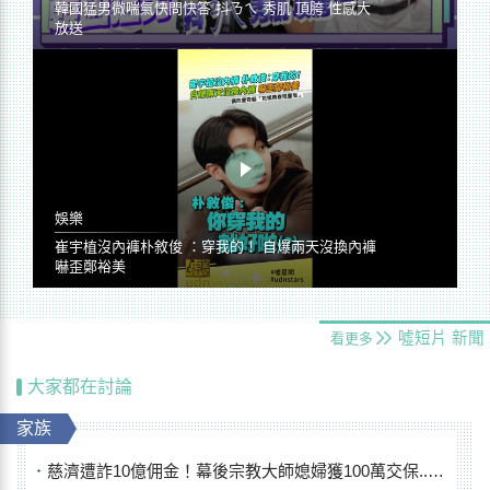
韓國猛男微喘氣快問快答 抖ㄋㄟ 秀肌 頂胯 性感大
放送
娛樂
崔宇植沒內褲朴敘俊 ：穿我的！ 自爆兩天沒換內褲
嚇歪鄭裕美
噓短片
新聞
看更多
大家都在討論
家族
慈濟遭詐10億佣金！幕後宗教大師媳婦獲100萬交保...快步奔離不發一語