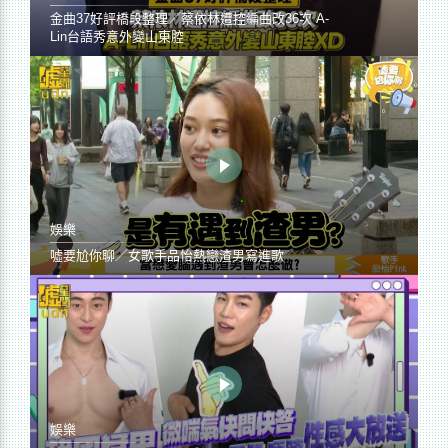
金曲37好評橋段整理／蔡依林遭控編曲改36次 A-
Lin台語秀意外變山東腔
娛樂
噓要尬你聊／女歌手品怡熱戀渣男寫進歌
娛樂