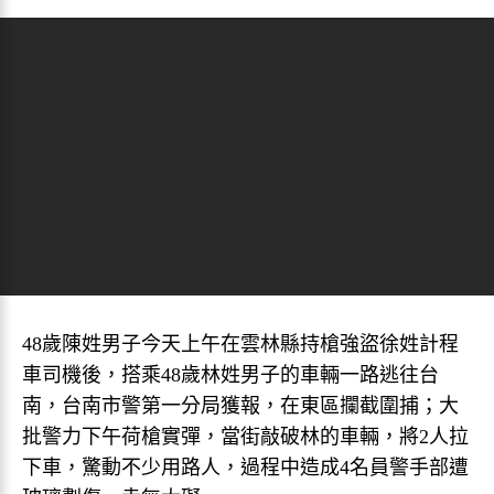
48歲陳姓男子今天上午在雲林縣持槍強盜徐姓計程
車司機後，搭乘48歲林姓男子的車輛一路逃往台
南，台南市警第一分局獲報，在東區攔截圍捕；大
批警力下午荷槍實彈，當街敲破林的車輛，將2人拉
下車，驚動不少用路人，過程中造成4名員警手部遭