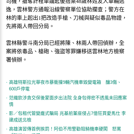
司機，搶奪計程車鑰匙後搭乘48歲林姓友人車輛逃
逸，雲林警方通報沿線警察單位協助攔查；警方在
林的車上起出1把改造手槍、刀械與疑似毒品物證，
先將兩人帶回分局。
雲林縣警斗南分局已經將陳、林兩人帶回偵辦，全
案將依毒品、槍砲、強盜等罪嫌移送雲林地方檢察
署偵辦。
高雄特斯拉光華夜市暴衝撞9輛汽機車毀變電箱 釀3傷、
600戶停電
范織欽涉貪交保後蒙面步出法院 全身包得密不透風未回應案
情
影／包租代管變龐式騙局 兆基前董座侵占7億狂買愛馬仕 李
建成送北檢
高雄演習傳首例挨罰！阿伯不甩警勸阻騎機車硬闖 怒罵