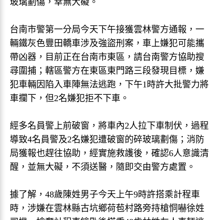
玻璃劃傷，幸無大礙。
台南市警第一分局今天下午接獲雲林警方通報，一
輛鐵灰色豐田轎車涉及強盜刑案，車上嫌犯可能攜
帶凶器，目前正在台南市東區，請台南警方協助搜
尋圍捕；轄區警方在東區東門路三段發現目標，嫌
犯車輛因陷入車陣無法逃跑，下午1時許大批警力將
車攔下，但2名嫌犯拒不下車。
經多名員警上前破窗，將車內2人拉下車制伏，過程
導致4名員警及2名嫌犯遭破窗的碎玻璃劃傷；消防
局獲報也趕往協助，經實施救護後，確認6人意識清
醒，並無大礙，不須送醫，隨即交由警方處置。
據了解，48歲陳姓男子今天上午9時許搭乘計程車
時，涉嫌在雲林縣古坑鄉荷苞村路旁持槍恫嚇徐姓