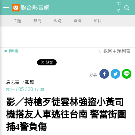
°C
°C
主題
熱門
即時
直播
節目
時事
返回主題列表
分享
袁志豪
/ 報導
/
05
/
20
2026
17:39
影／持槍歹徒雲林強盜小黃司
機搭友人車逃往台南 警當街圍
捕4警負傷