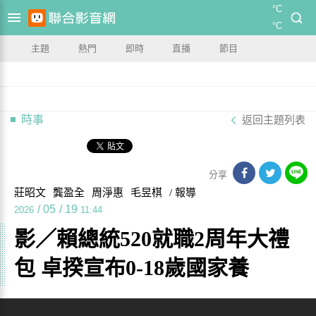
°C
°C
主題
熱門
即時
直播
節目
時事
返回主題列表
分享
莊昭文
龔盈全
周淨惠
毛昱棋
/ 報導
/
05
/
19
2026
11:44
影／賴總統520就職2周年大禮
包 卓揆宣布0-18歲國家養