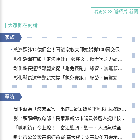
噓短片
新聞
看更多
大家都在討論
家族
慈濟遭詐10億佣金！幕後宗教大師媳婦獲100萬交保...快步奔離不發一語
彰化選舉有如「定海神針」 鄭麗文：傾全黨之力讓彰化贏
彰化縣長選舉鄭麗文提「龜兔賽跑」 綠營、無黨籍忙否認是烏龜
彰化縣長選舉鄭麗文提「龜兔賽跑」 綠營、無黨籍忙否認是烏龜
霸凌
周玉蔻為「滾床單案」出庭...遭罵妖孽下地獄 張淑娟批：舌頭殺人有罪
影／醒醒吧教育部！民眾黨新北市議員參選人提出校園反毒防線升級政見
「聰明鎮」今上線！ 富江雙頭、雙一、人頭氣球全登場
新北市公公殺害媳婦命案 高大成：要害殺多刀顯示怨恨深