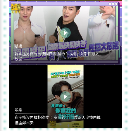
娛樂
韓國猛男微喘氣快問快答 抖ㄋㄟ 秀肌 頂胯 性感大
放送
娛樂
崔宇植沒內褲朴敘俊 ：穿我的！ 自爆兩天沒換內褲
嚇歪鄭裕美