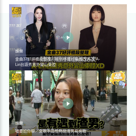
娛樂
金曲37好評橋段整理／蔡依林遭控編曲改36次 A-
Lin台語秀意外變山東腔
娛樂
噓要尬你聊／女歌手品怡熱戀渣男寫進歌