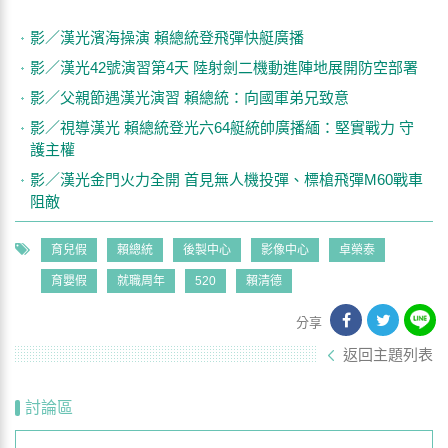
影／漢光濱海操演 賴總統登飛彈快艇廣播
影／漢光42號演習第4天 陸射劍二機動進陣地展開防空部署
影／父親節遇漢光演習 賴總統：向國軍弟兄致意
影／視導漢光 賴總統登光六64艇統帥廣播緬：堅實戰力 守
護主權
影／漢光金門火力全開 首見無人機投彈、標槍飛彈M60戰車
阻敵
育兒假
賴總統
後製中心
影像中心
卓榮泰
育嬰假
就職周年
520
賴清德
分享
返回主題列表
討論區