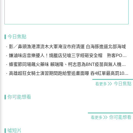
今日焦點
影／鼻頭漁港漂流木大軍淹沒市府清運 白海豚進逼北部海域
嫌滷味店音樂擾人！燒臘店兒嗆三字經砸安全帽 熟客PO文助闆娘提告
蜂蜜節同場飆火藥味 賴瑞隆、柯志恩為BNT疫苗與無人機議題交鋒
高雄超狂女騎士演習期間跑給警追畫面曝 吞4紅單最高罰10萬被送醫
今日焦點
看更多
你可能想看
你可能想看
看更多
噓短片