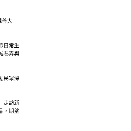
親善大
眾日常生
城巷弄與
勵民眾深
」走訪新
品，期望