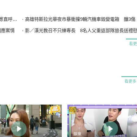
直呼可惜
高雄特斯拉光華夜市暴衝撞9輛汽機車毀變電箱 釀3傷、600
回應案情
影／漢光教召不只練專長 8名人父重返部隊旅長送禮
看更
看更多
娛樂