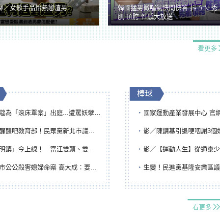
聊／女歌手品怡熱戀渣男
韓國猛男微喘氣快問快答 抖ㄋㄟ 秀
肌 頂胯 性感大放送
看更多
棒球
「滾床單案」出庭...遭罵妖孽下地獄 張淑娟批：舌頭殺人有罪
國家運動產業發展中心 官網與品牌識
吧教育部！民眾黨新北市議員參選人提出校園反毒防線升級政見
影／陳鏞基引退哽咽謝3個媽媽 最大
鎮」今上線！ 富江雙頭、雙一、人頭氣球全登場
影／【運動人生】從通靈少女到無任所大使 劉柏君女
公公殺害媳婦命案 高大成：要害殺多刀顯示怨恨深
生變！民進黨基隆安樂區議員提名人黃永翔突被
看更多