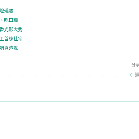
燈殘骸
、吃口糧
香光影大秀
工首棟社宅
調真造謠
分