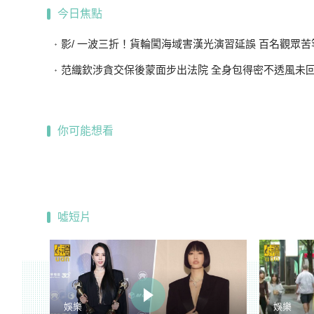
今日焦點
影/ 一波三折！貨輪闖海域害漢光演習延誤 百名觀眾苦等
范織欽涉貪交保後蒙面步出法院 全身包得密不透風未
你可能想看
噓短片
娛樂
娛樂