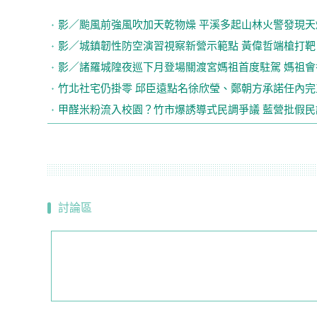
影／颱風前強風吹加天乾物燥 平溪多起山林火警發現天
影／城鎮韌性防空演習視察新營示範點 黃偉哲端槍打靶
影／諸羅城隍夜巡下月登場關渡宮媽祖首度駐駕 媽祖會
竹北社宅仍掛零 邱臣遠點名徐欣瑩、鄭朝方承諾任內完
甲醛米粉流入校園？竹市爆誘導式民調爭議 藍營批假民
討論區