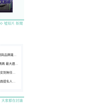
噓短片
新聞
別標誌重磅啟用
遺憾無緣大聯盟
裁判人生國際發光
除名 將另提他人
大家都在討論