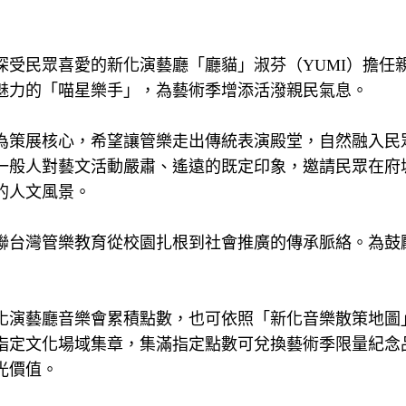
受民眾喜愛的新化演藝廳「廳貓」淑芬（YUMI）擔任
魅力的「喵星樂手」，為藝術季增添活潑親民氣息。
為策展核心，希望讓管樂走出傳統表演殿堂，自然融入民
一般人對藝文活動嚴肅、遙遠的既定印象，邀請民眾在府
的人文風景。
聯台灣管樂教育從校園扎根到社會推廣的傳承脈絡。為鼓
化演藝廳音樂會累積點數，也可依照「新化音樂散策地圖
指定文化場域集章，集滿指定點數可兌換藝術季限量紀念
光價值。