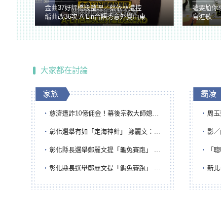
金曲37好評橋段整理／蔡依林遭控
噓要尬你
編曲改36次 A-Lin台語秀意外變山東
寫進歌
腔
大家都在討論
家族
霸凌
慈濟遭詐10億佣金！幕後宗教大師媳婦獲100萬交保...快步奔離不發一語
周玉蔻為
彰化選舉有如「定海神針」 鄭麗文：傾全黨之力讓彰化贏
影／醒醒
彰化縣長選舉鄭麗文提「龜兔賽跑」 綠營、無黨籍忙否認是烏龜
「聰明
彰化縣長選舉鄭麗文提「龜兔賽跑」 綠營、無黨籍忙否認是烏龜
新北市