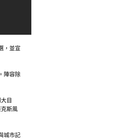
選，並宣
。
。陣容除
到大目
薩克斯風
與城市記