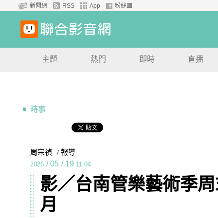
新聞網
RSS
App
粉絲團
主題
熱門
即時
直播
時事
周宗禎
/ 報導
/
05
/
19
2026
11:04
影／台南管樂藝術季周末
月