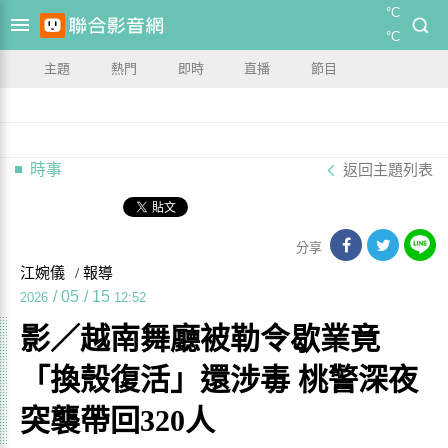
°C
°C
主題
熱門
即時
直播
節目
時事
返回主題列表
分享
江婉儀
/ 報導
/
05
/
15
2026
12:52
影／越南舞廳被勒令歇業竟
「換殼復活」還涉毒 桃警深夜
突襲帶回320人