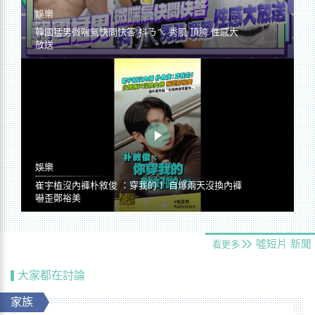
娛樂
韓國猛男微喘氣快問快答 抖ㄋㄟ 秀肌 頂胯 性感大
放送
娛樂
崔宇植沒內褲朴敘俊 ：穿我的！ 自爆兩天沒換內褲
嚇歪鄭裕美
噓短片
新聞
看更多
大家都在討論
家族