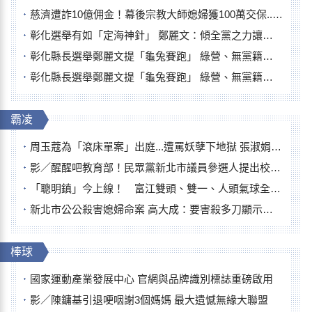
慈濟遭詐10億佣金！幕後宗教大師媳婦獲100萬交保...快步奔離不發一語
彰化選舉有如「定海神針」 鄭麗文：傾全黨之力讓彰化贏
彰化縣長選舉鄭麗文提「龜兔賽跑」 綠營、無黨籍忙否認是烏龜
彰化縣長選舉鄭麗文提「龜兔賽跑」 綠營、無黨籍忙否認是烏龜
霸凌
周玉蔻為「滾床單案」出庭...遭罵妖孽下地獄 張淑娟批：舌頭殺人有罪
影／醒醒吧教育部！民眾黨新北市議員參選人提出校園反毒防線升級政見
「聰明鎮」今上線！ 富江雙頭、雙一、人頭氣球全登場
新北市公公殺害媳婦命案 高大成：要害殺多刀顯示怨恨深
棒球
國家運動產業發展中心 官網與品牌識別標誌重磅啟用
影／陳鏞基引退哽咽謝3個媽媽 最大遺憾無緣大聯盟