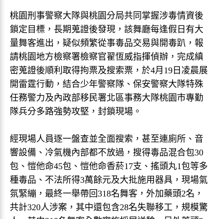
桃園刑事警察大隊與桃園分局共同掌握涉毒情資後
鎖定目標，長期蒐證後發現，該舞廳每逢假日有大
量舞客進出，疑似頻繁從事毒品交易與開毒趴，報
請桃園地方檢察署檢察官翟恆威指揮偵辦，完成縝
密蒐證後順利取得拘票及搜索票，於4月19日凌晨展
開雷霆行動，結合少年警察隊、保安警察大隊特殊
任務警力及內政部移民署北區事務大隊桃園市專勤
隊兵分多路強勢攻堅，封鎖現場。
經現場人員逐一盤查並全面搜索，甚至連廁所、音
響設備、冷氣機內部都不放過，搜得毒品混合包30
包、愷他命45包、愷他命香菸17支、搖頭丸1包等多
種毒品、不法所得3萬餘元及大批施用器具，現場氣
氛緊繃，最終一舉帶回318名舞客，外加藥頭2名，
共計320人涉案，其中還包含28名失聯移工，規模驚