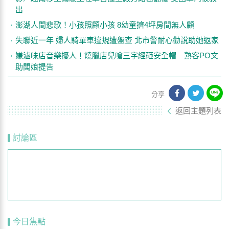
出
澎湖人間悲歌！小孩照顧小孩 8幼童擠4坪房間無人顧
失聯近一年 婦人騎單車違規遭盤查 北市警耐心勸說助她返家
嫌滷味店音樂擾人！燒臘店兒嗆三字經砸安全帽 熟客PO文
助闆娘提告
分享
返回主題列表
討論區
今日焦點