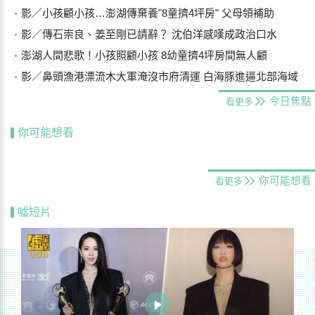
影／小孩顧小孩…澎湖傳棄養"8童擠4坪房" 父母領補助
影／傳石崇良、姜至剛已請辭？ 沈伯洋感嘆成政治口水
澎湖人間悲歌！小孩照顧小孩 8幼童擠4坪房間無人顧
影／鼻頭漁港漂流木大軍淹沒市府清運 白海豚進逼北部海域
今日焦點
看更多
你可能想看
你可能想看
看更多
噓短片