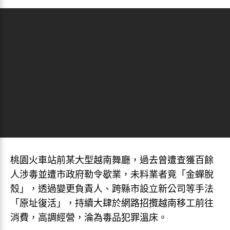
桃園火車站前某大型越南舞廳，過去曾遭查獲百餘
人涉毒並遭市政府勒令歇業，未料業者竟「金蟬脫
殼」，透過變更負責人、跨縣市設立新公司等手法
「原址復活」，持續大肆於網路招攬越南移工前往
消費，高調經營，淪為毒品犯罪溫床。