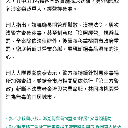
人，其中318名舞客全數實施採尿送驗，另外藥頭2
名涉案嫌疑重大，經聲押獲准。
刑大指出，該舞廳長期管理鬆散、漠視法令，屢次
遭警方查獲涉毒，甚至刻意以「換照經營」規避裁
罰。全案除依法偵辦外，後續將移請桃園市政府重
罰，徹底斬斷其營業命脈，展現斷絕毒品溫床的決
心。
刑大大隊長鄺慶泰表示，警方將持續針對易涉毒場
所加強查緝，並結合市府相關局處執行「第三方警
政」斬斷不法業者金流與營業命脈，共同將桃園營
造為無毒的宜居城市。
影／小孩顧小孩…澎湖傳棄養"8童擠4坪房" 父母領補助
影／越南移工駕駛工程車自撞工廠旁路樹翻覆 受困車內被救