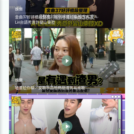
娛樂
金曲37好評橋段整理／蔡依林遭控編曲改36次 A-
Lin台語秀意外變山東腔
娛樂
噓要尬你聊／女歌手品怡熱戀渣男寫進歌