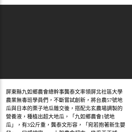
屏東縣九如鄉農會總幹事龔泰文率領屏北社區大學
農業無毒班學員們，不斷嘗試創新，將台農57號地
瓜與日本的栗子地瓜雜交後，搭配北玄農場調製的
營養液，種植出超大地瓜，「九如鄉農會1號地
瓜」，有3公斤重，龔泰文形容，「宛若抱著新生嬰