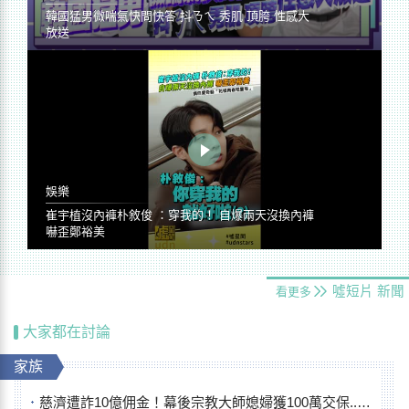
韓國猛男微喘氣快問快答 抖ㄋㄟ 秀肌 頂胯 性感大
放送
娛樂
崔宇植沒內褲朴敘俊 ：穿我的！ 自爆兩天沒換內褲
嚇歪鄭裕美
噓短片
新聞
看更多
大家都在討論
家族
慈濟遭詐10億佣金！幕後宗教大師媳婦獲100萬交保...快步奔離不發一語