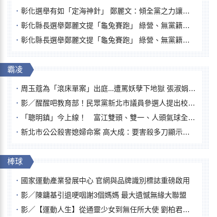
彰化選舉有如「定海神針」 鄭麗文：傾全黨之力讓彰化贏
彰化縣長選舉鄭麗文提「龜兔賽跑」 綠營、無黨籍忙否認是烏龜
彰化縣長選舉鄭麗文提「龜兔賽跑」 綠營、無黨籍忙否認是烏龜
霸凌
周玉蔻為「滾床單案」出庭...遭罵妖孽下地獄 張淑娟批：舌頭殺人有罪
影／醒醒吧教育部！民眾黨新北市議員參選人提出校園反毒防線升級政見
「聰明鎮」今上線！ 富江雙頭、雙一、人頭氣球全登場
新北市公公殺害媳婦命案 高大成：要害殺多刀顯示怨恨深
棒球
國家運動產業發展中心 官網與品牌識別標誌重磅啟用
影／陳鏞基引退哽咽謝3個媽媽 最大遺憾無緣大聯盟
影／【運動人生】從通靈少女到無任所大使 劉柏君女裁判人生國際發光