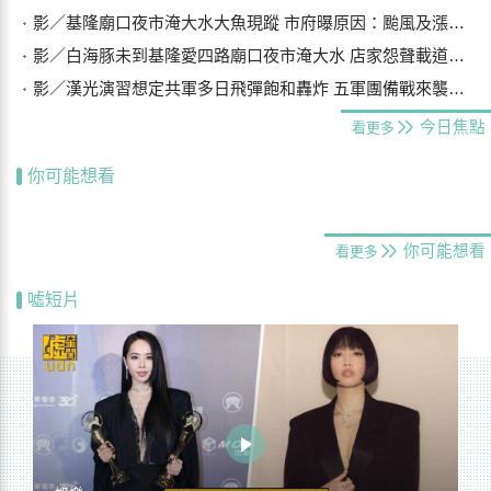
影／基隆廟口夜市淹大水大魚現蹤 市府曝原因：颱風及漲潮海水倒灌
影／白海豚未到基隆愛四路廟口夜市淹大水 店家怨聲載道…封路排水
影／漢光演習想定共軍多日飛彈飽和轟炸 五軍團備戰來襲船團
今日焦點
看更多
你可能想看
你可能想看
看更多
噓短片