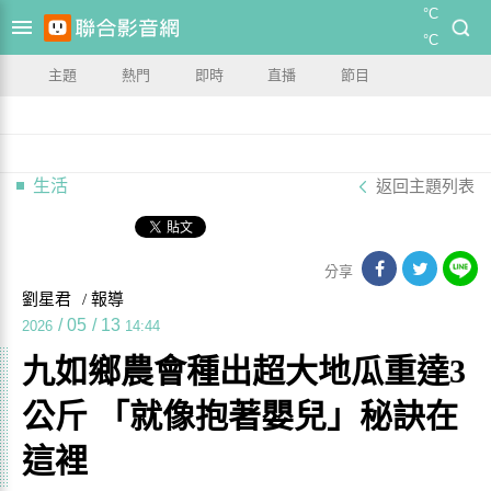
°C
°C
主題
熱門
即時
直播
節目
生活
返回主題列表
分享
劉星君
/ 報導
/
05
/
13
2026
14:44
九如鄉農會種出超大地瓜重達3
公斤 「就像抱著嬰兒」秘訣在
這裡