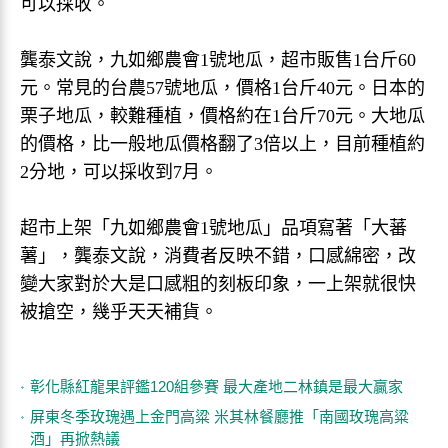
可以採收。
龔泰文說，九如鄉農會1號地瓜，超市販售1台斤60
元。常見的台農57號地瓜，價格1台斤40元。日本的
栗子地瓜，較難種植，價格約在1台斤70元。大地瓜
的價格，比一般地瓜價格翻了3倍以上，目前種植約
2分地，可以採收到7月。
超市上架「九如鄉農會1號地瓜」品項寫著「大蕃
薯」，龔泰文說，消費者反映不錯，口感綿密，改
變大家對於大是口感粗的刻板印象，一上架就很快
被搶空，幾乎天天補貨。
彰化縣紅龍果評鑑120組參賽 最大產地二林鎮是最大贏家
屏東冬季玫瑰遇上金門高粱 米其林餐廳推「南國玫瑰高粱
酒」再掀熱議