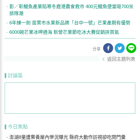
影／彰鰻魚產業陷寒冬鹿港農會救市 400元鰻魚便當吸700米
排隊潮
6年練一劍 苗栗市水果新品牌「台中一號」芒果產期有優勢
6000碗芒果冰呷通海 新營芒果節吃冰大賽促銷拚買氣
分享
返回主題列表
討論區
今日焦點
澎湖8童遭棄養屋內慘況曝光 縣府大動作訪視卻吃閉門羹