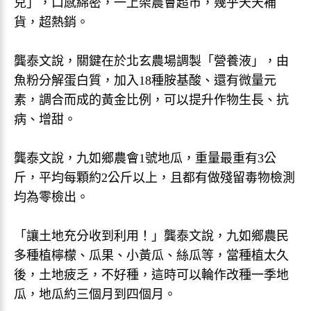
兒」，口感綿密，一上架農會超市，幾乎天天補
貨，超熱銷。
龔泰文說，關鍵在於北玄農場調製「營養液」，由
魚粉分解蛋白質，加入18種胺基酸、還有微量元
素，調合而成的黃金比例，可以提升作物生長、抗
病、增甜。
龔泰文說，九如鄉農會1號地瓜，重量最重有3公
斤，平均每顆約2公斤以上，且都有做殘留毒物檢測
均為零檢出。
「讓土地充分收到利用！」龔泰文說，九如鄉農民
多種植檸檬、瓜果、小黃瓜、絲瓜等，當種植太久
後，土地疲乏，不好種，這時可以輪作改種一季地
瓜，地瓜約三個月到四個月。