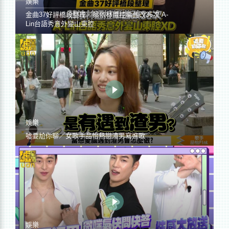
娛樂
金曲37好評橋段整理／蔡依林遭控編曲改36次 A-
Lin台語秀意外變山東腔
娛樂
噓要尬你聊／女歌手品怡熱戀渣男寫進歌
娛樂