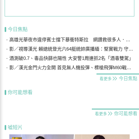
今日焦點
高雄光華夜市違停賓士擋下暴衝特斯拉 網讚救很多人．．車主曝光是他
影／視導漢光 賴總統登光六64艇統帥廣播緬：堅實戰力 守護主權
酒測破0.7、毒品快篩也陽性 大安警1周連抓2名「酒毒雙駕」
影／漢光金門火力全開 首見無人機投彈、標槍飛彈M60戰車阻敵
今日焦點
看更多
你可能想看
你可能想看
看更多
噓短片