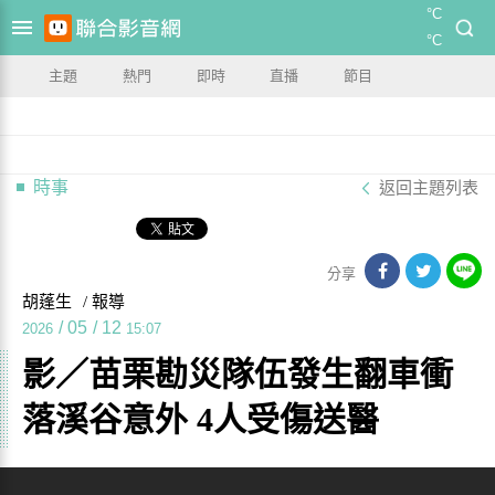
°C
°C
主題
熱門
即時
直播
節目
時事
返回主題列表
分享
胡蓬生
/ 報導
/
05
/
12
2026
15:07
影／苗栗勘災隊伍發生翻車衝
落溪谷意外 4人受傷送醫