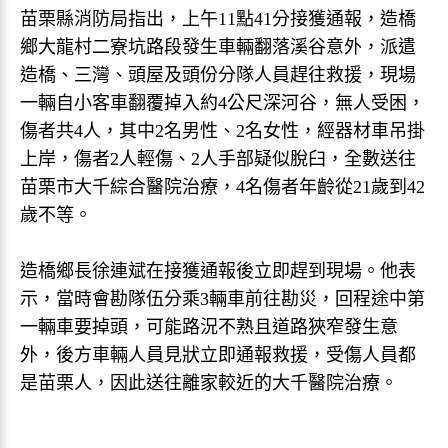
苗栗縣消防局指出，上午11點41分接獲通報，造橋
鄉大龍村二寮坑路段發生車輛翻落溪谷意外，派遣
造橋、三灣、頭屋及頭份分隊人員趕往救援，現場
一輛自小客車翻覆掉入約4公尺深河谷，無人受困，
傷者共4人，其中2名男性、2名女性，經器材車吊掛
上岸，傷者2人輕傷、2人手部疑似脫臼，全數送往
苗栗市大千綜合醫院治療，4名傷者年齡從21歲到42
歲不等。
造橋鄉長徐連斌在接獲通報後立即趕到現場。他表
示，當時會勘隊伍分乘3輛車前往勘災，回程途中第
一輛車要掉頭，可能路況不熟且道路狹窄發生意
外，後方車輛人員見狀立即通報救援，受傷人員都
是苗栗人，因此送往離家較近的大千醫院治療。