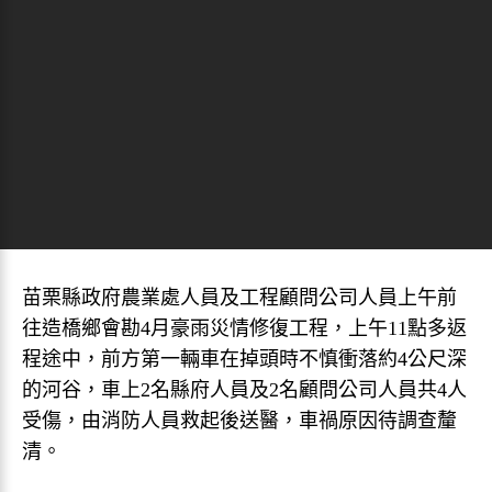
苗栗縣政府農業處人員及工程顧問公司人員上午前
往造橋鄉會勘4月豪雨災情修復工程，上午11點多返
程途中，前方第一輛車在掉頭時不慎衝落約4公尺深
的河谷，車上2名縣府人員及2名顧問公司人員共4人
受傷，由消防人員救起後送醫，車禍原因待調查釐
清。