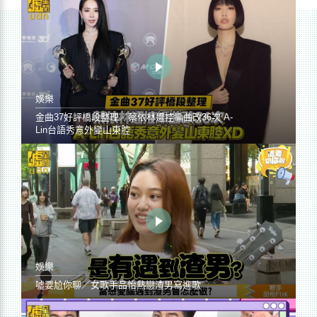
娛樂
金曲37好評橋段整理／蔡依林遭控編曲改36次 A-
Lin台語秀意外變山東腔
娛樂
噓要尬你聊／女歌手品怡熱戀渣男寫進歌