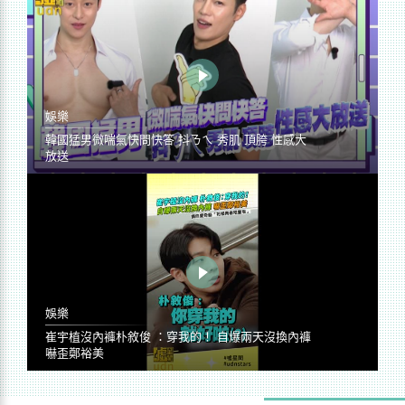
娛樂
韓國猛男微喘氣快問快答 抖ㄋㄟ 秀肌 頂胯 性感大
放送
娛樂
崔宇植沒內褲朴敘俊 ：穿我的！ 自爆兩天沒換內褲
嚇歪鄭裕美