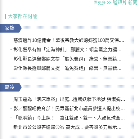
噓短片
新聞
看更多
大家都在討論
家族
慈濟遭詐10億佣金！幕後宗教大師媳婦獲100萬交保...快步奔離不發一語
彰化選舉有如「定海神針」 鄭麗文：傾全黨之力讓彰化贏
彰化縣長選舉鄭麗文提「龜兔賽跑」 綠營、無黨籍忙否認是烏龜
彰化縣長選舉鄭麗文提「龜兔賽跑」 綠營、無黨籍忙否認是烏龜
霸凌
周玉蔻為「滾床單案」出庭...遭罵妖孽下地獄 張淑娟批：舌頭殺人有罪
影／醒醒吧教育部！民眾黨新北市議員參選人提出校園反毒防線升級政見
「聰明鎮」今上線！ 富江雙頭、雙一、人頭氣球全登場
新北市公公殺害媳婦命案 高大成：要害殺多刀顯示怨恨深