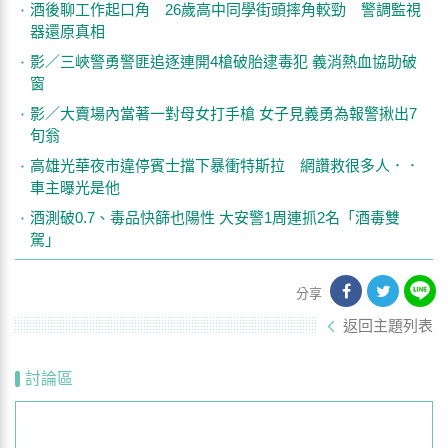
酒後聊工作起口角 26歲高中同學街頭摔角較勁 警調監視
器還原真相
影／三峽警勇警匪追逐連開4槍破胎逮毒犯 義消熱血協助破
窗
影／大賣場內當著一對母女打手槍 女子見義勇為報警揪出7
旬翁
高雄光華夜市違停賓士擋下暴衝特斯拉 網讚救很多人．．
車主曝光是他
酒測破0.7、毒品快篩也陽性 大安警1周連抓2名「酒毒雙
駕」
分享
返回主題列表
討論區