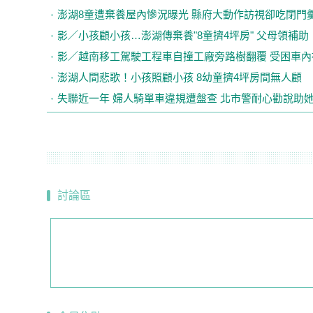
澎湖8童遭棄養屋內慘況曝光 縣府大動作訪視卻吃閉門
影／小孩顧小孩…澎湖傳棄養"8童擠4坪房" 父母領補助
影／越南移工駕駛工程車自撞工廠旁路樹翻覆 受困車內
澎湖人間悲歌！小孩照顧小孩 8幼童擠4坪房間無人顧
失聯近一年 婦人騎單車違規遭盤查 北市警耐心勸說助
討論區