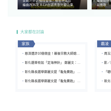
金曲37好評橋段整理／蔡依林遭控
噓要尬你
編曲改36次 A-Lin台語秀意外變山東
寫進歌
腔
大家都在討論
家族
霸凌
慈濟遭詐10億佣金！幕後宗教大師媳婦獲100萬交保...快步奔離不發一語
周玉蔻為
彰化選舉有如「定海神針」 鄭麗文：傾全黨之力讓彰化贏
影／醒醒
彰化縣長選舉鄭麗文提「龜兔賽跑」 綠營、無黨籍忙否認是烏龜
「聰明
彰化縣長選舉鄭麗文提「龜兔賽跑」 綠營、無黨籍忙否認是烏龜
新北市