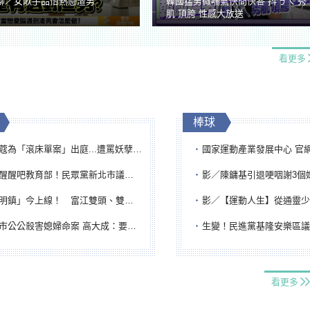
聊／女歌手品怡熱戀渣男
韓國猛男微喘氣快問快答 抖ㄋㄟ 秀
肌 頂胯 性感大放送
看更多
棒球
「滾床單案」出庭...遭罵妖孽下地獄 張淑娟批：舌頭殺人有罪
國家運動產業發展中心 官網與品牌識
吧教育部！民眾黨新北市議員參選人提出校園反毒防線升級政見
影／陳鏞基引退哽咽謝3個媽媽 最大
鎮」今上線！ 富江雙頭、雙一、人頭氣球全登場
影／【運動人生】從通靈少女到無任所大使 劉柏君女
公公殺害媳婦命案 高大成：要害殺多刀顯示怨恨深
生變！民進黨基隆安樂區議員提名人黃永翔突被
看更多