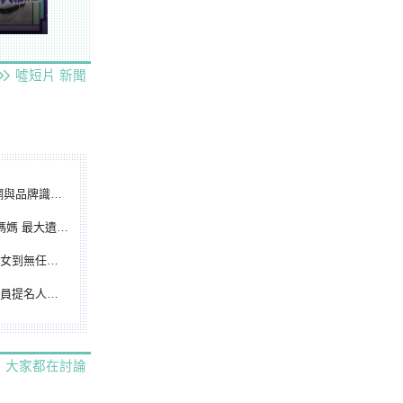
噓短片
新聞
別標誌重磅啟用
遺憾無緣大聯盟
裁判人生國際發光
除名 將另提他人
大家都在討論