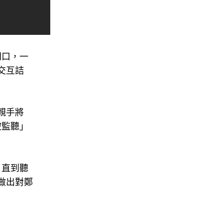
門口，一
交互詰
親手將
被監聽」
，直到聽
做出對鄭