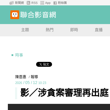
新聞網
RSS
App
粉絲團
主題
熱門
即時
直播
時事
陳恩惠
/ 報導
/
05
/
12
2026
10:23
影／涉貪案審理再出庭