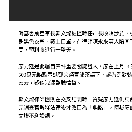
海基會前董事長鄭文燦被控時任市長收賄涉貪，
身黑色衣著、戴上口罩，在律師陳永來等人陪同
問，預料將進行一整天。
廖力廷是此矚目案件重要關鍵證人，廖在上月1
500萬元賄款塞進鄭文燦官邸茶桌下，認為鄭對
云云，疑似洩漏監聽情資。
鄭文燦律師團則在交叉詰問時，質疑廖力廷供詞前
完調查官解釋法律後才改口為「賄賂」，懷疑廖
文燦不利證詞。