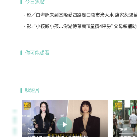
今日焦點
影／白海豚未到基隆愛四路廟口夜市淹大水 店家怨聲載道…
影／小孩顧小孩…澎湖傳棄養"8童擠4坪房" 父母領補助
你可能想看
噓短片
娛樂
娛樂