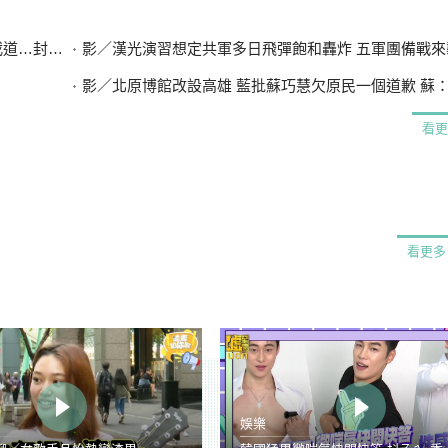
封路排水
影／漢光演習想定共軍多日飛彈飽和轟炸 五軍團備戰來
影／北原博館改設高雄 藍批蘇巧慧欠原民一個道歉 蘇：不要扭
看更
看更多
娛樂