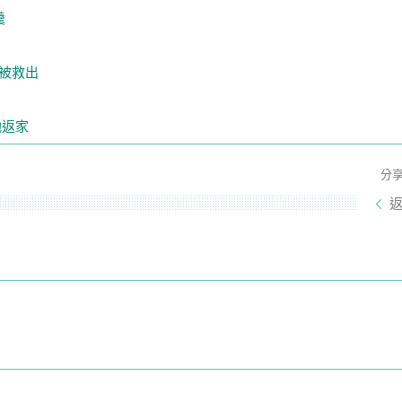
羹
被救出
她返家
分