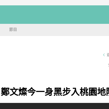
節目
 鄭文燦今一身黑步入桃園地