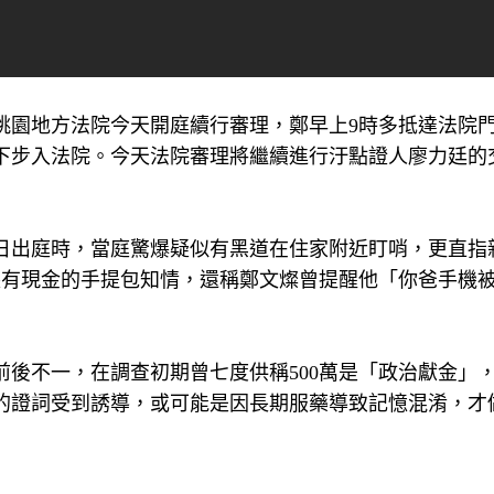
桃園地方法院今天開庭續行審理，鄭早上9時多抵達法院
下步入法院。今天法院審理將繼續進行汙點證人廖力廷的
4日出庭時，當庭驚爆疑似有黑道在住家附近盯哨，更直指
裝有現金的手提包知情，還稱鄭文燦曾提醒他「你爸手機
後不一，在調查初期曾七度供稱500萬是「政治獻金」
的證詞受到誘導，或可能是因長期服藥導致記憶混淆，才