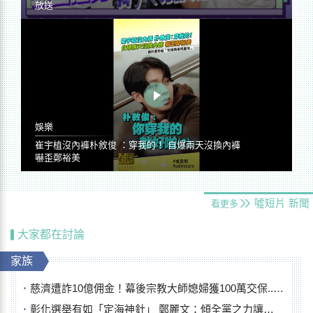
放送
娛樂
崔宇植沒內褲朴敘俊 ：穿我的！ 自爆兩天沒換內褲
嚇歪鄭裕美
噓短片
新聞
看更多
大家都在討論
家族
慈濟遭詐10億佣金！幕後宗教大師媳婦獲100萬交保...快步奔離不發一語
彰化選舉有如「定海神針」 鄭麗文：傾全黨之力讓彰化贏