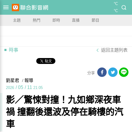
°C
°C
主題
熱門
即時
直播
節目
時事
返回主題列表
分享
劉星君
/ 報導
/
05
/
11
2026
21:05
影／驚悚對撞！九如鄉深夜車
禍 撞翻後還波及停在騎樓的汽
車