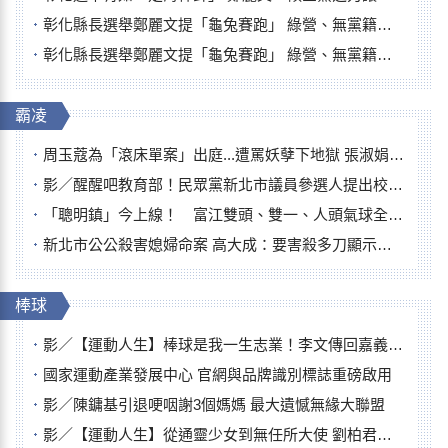
彰化縣長選舉鄭麗文提「龜兔賽跑」 綠營、無黨籍忙否認是烏龜
彰化縣長選舉鄭麗文提「龜兔賽跑」 綠營、無黨籍忙否認是烏龜
霸凌
周玉蔻為「滾床單案」出庭...遭罵妖孽下地獄 張淑娟批：舌頭殺人有罪
影／醒醒吧教育部！民眾黨新北市議員參選人提出校園反毒防線升級政見
「聰明鎮」今上線！ 富江雙頭、雙一、人頭氣球全登場
新北市公公殺害媳婦命案 高大成：要害殺多刀顯示怨恨深
棒球
影／【運動人生】棒球是我一生志業！李文傳回嘉義扎根點亮KANO精神
國家運動產業發展中心 官網與品牌識別標誌重磅啟用
影／陳鏞基引退哽咽謝3個媽媽 最大遺憾無緣大聯盟
影／【運動人生】從通靈少女到無任所大使 劉柏君女裁判人生國際發光