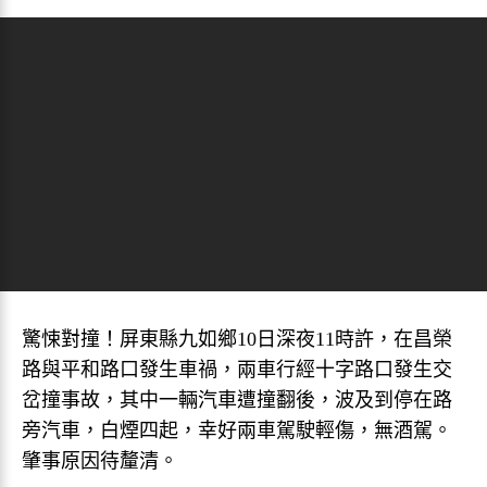
驚悚對撞！屏東縣九如鄉10日深夜11時許，在昌榮
路與平和路口發生車禍，兩車行經十字路口發生交
岔撞事故，其中一輛汽車遭撞翻後，波及到停在路
旁汽車，白煙四起，幸好兩車駕駛輕傷，無酒駕。
肇事原因待釐清。