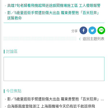
高雄7旬老婦看飛機起降迷途誤闖機場施工區 工人傻眼報警
影／5歲童逛街手臂遭割傷大出血 羅東勇警抱「百米狂奔」
送醫救命
分享
返回主題列表
討論區
今日焦點
影／5歲童逛街手臂遭割傷大出血 羅東勇警抱「百米狂奔」送醫救命
白海豚兩度登陸浙江 上海兩機場今天仍有近千航班停飛