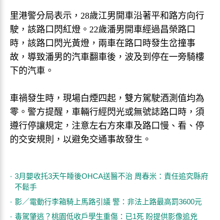
里港警分局表示，28歲江男開車沿著平和路方向行
駛，該路口閃紅燈。22歲潘男開車經過昌榮路口
時，該路口閃光黃燈，兩車在路口時發生岔撞事
故，導致潘男的汽車翻車後，波及到停在一旁騎樓
下的汽車。
車禍發生時，現場白煙四起，雙方駕駛酒測值均為
零。警方提醒，車輛行經閃光或無號誌路口時，須
遵行停讓規定，注意左右方來車及路口慢、看、停
的交安規則，以避免交通事故發生。
3月嬰收托3天午睡後OHCA送醫不治 周春米：責任追究縣府
不鬆手
影／電動行李箱騎上馬路引議 警：非法上路最高罰3600元
毒駕肇逃？桃園低收戶學生重傷：已1死 盼提供影像追兇