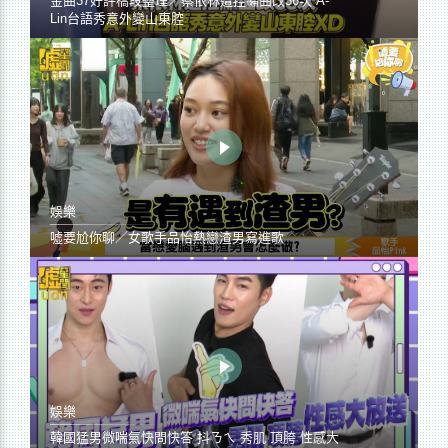
金曲37好評橋段整理／蔡依林遭控編曲改36次 A-
Lin台語秀意外變山東腔
娛樂
噓要尬你聊／女歌手品怡熱戀渣男寫進歌
娛樂
韓國猛男微喘氣快問快答 抖ㄋㄟ 秀肌 頂胯 性感大