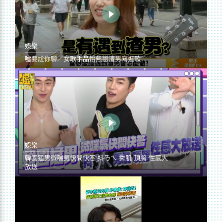
娛樂
噓要尬你聊／女歌手品怡熱戀渣男寫進歌
娛樂
韓國猛男微喘氣快問快答 抖ㄋㄟ 秀肌 頂胯 性感大
放送