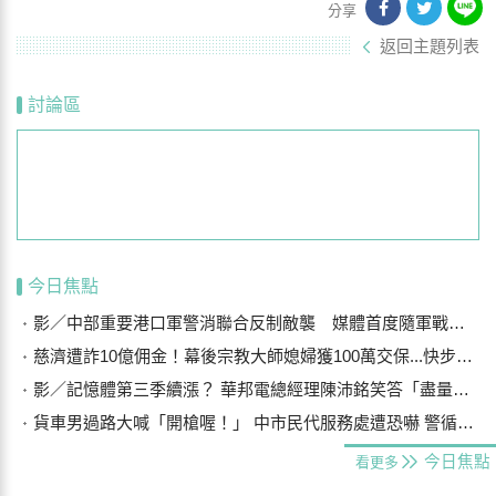
分享
返回主題列表
討論區
今日焦點
影／中部重要港口軍警消聯合反制敵襲 媒體首度隨軍戰鬥演練
慈濟遭詐10億佣金！幕後宗教大師媳婦獲100萬交保...快步奔離不發一語
影／記憶體第三季續漲？ 華邦電總經理陳沛銘笑答「盡量不要漲太多」
貨車男過路大喊「開槍喔！」 中市民代服務處遭恐嚇 警循線追緝
今日焦點
看更多