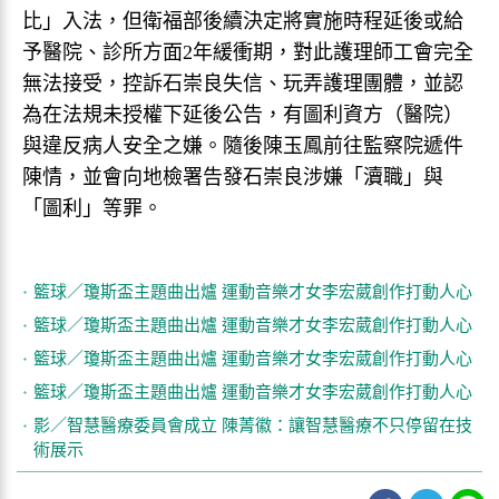
比」入法，但衛福部後續決定將實施時程延後或給
予醫院、診所方面2年緩衝期，對此護理師工會完全
無法接受，控訴石崇良失信、玩弄護理團體，並認
為在法規未授權下延後公告，有圖利資方（醫院）
與違反病人安全之嫌。隨後陳玉鳳前往監察院遞件
陳情，並會向地檢署告發石崇良涉嫌「瀆職」與
「圖利」等罪。
籃球／瓊斯盃主題曲出爐 運動音樂才女李宏葳創作打動人心
籃球／瓊斯盃主題曲出爐 運動音樂才女李宏葳創作打動人心
籃球／瓊斯盃主題曲出爐 運動音樂才女李宏葳創作打動人心
籃球／瓊斯盃主題曲出爐 運動音樂才女李宏葳創作打動人心
影／智慧醫療委員會成立 陳菁徽：讓智慧醫療不只停留在技
術展示