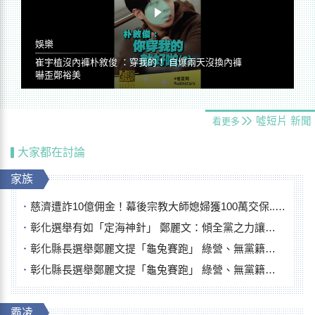
娛樂
崔宇植沒內褲朴敘俊 ：穿我的！ 自爆兩天沒換內褲
嚇歪鄭裕美
噓短片
新聞
看更多
大家都在討論
家族
慈濟遭詐10億佣金！幕後宗教大師媳婦獲100萬交保...快步奔離不發一語
彰化選舉有如「定海神針」 鄭麗文：傾全黨之力讓彰化贏
彰化縣長選舉鄭麗文提「龜兔賽跑」 綠營、無黨籍忙否認是烏龜
彰化縣長選舉鄭麗文提「龜兔賽跑」 綠營、無黨籍忙否認是烏龜
霸凌