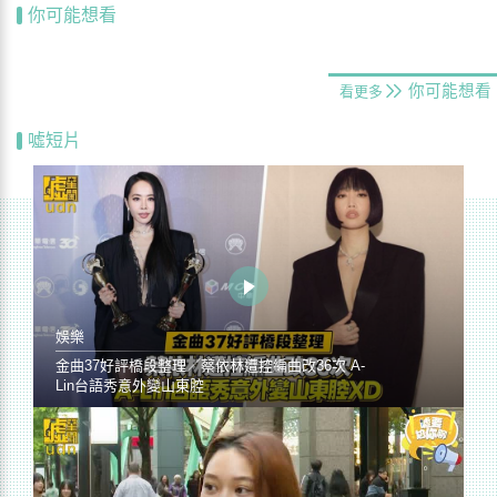
你可能想看
你可能想看
看更多
噓短片
娛樂
金曲37好評橋段整理／蔡依林遭控編曲改36次 A-
Lin台語秀意外變山東腔