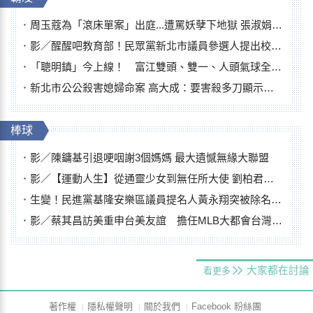
周玉蔻為「滾床單案」出庭...遭罵妖孽下地獄 張淑娟批：舌頭殺人有罪
影／醒醒吧教育部！民眾黨新北市議員參選人提出校園反毒防線升級政見
「聰明鎮」今上線！ 富江雙頭、雙一、人頭氣球全登場
新北市公公殺害媳婦命案 高大成：要害殺多刀顯示怨恨深
棒球
影／陳鏞基引退哽咽謝3個媽媽 最大遺憾無緣大聯盟
影／【運動人生】從通靈少女到無任所大使 劉柏君女裁判人生國際發光
生變！民進黨基隆安樂區議員提名人黃永翔突被除名 將另提他人
影／蔡其昌訪美重申台美友誼 擔任MLB大都會台灣日開球嘉賓
大家都在討論
看更多
著作權
隱私權聲明
關於我們
Facebook 粉絲團