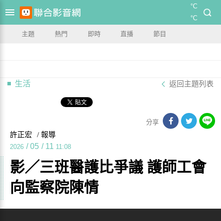
°C
°C
主題
熱門
即時
直播
節目
生活
返回主題列表
分享
許正宏
/ 報導
/
05
/
11
2026
11:08
影／三班醫護比爭議 護師工會
向監察院陳情