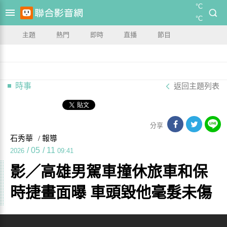
°C
°C
主題
熱門
即時
直播
節目
時事
返回主題列表
分享
石秀華
/ 報導
/
05
/
11
2026
09:41
影／高雄男駕車撞休旅車和保
時捷畫面曝 車頭毀他毫髮未傷