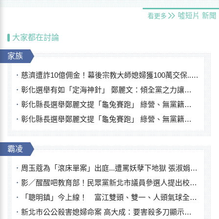
噓短片
新聞
看更多
大家都在討論
家族
慈濟遭詐10億佣金！幕後宗教大師媳婦獲100萬交保...快步奔離不發一語
彰化選舉有如「定海神針」 鄭麗文：傾全黨之力讓彰化贏
彰化縣長選舉鄭麗文提「龜兔賽跑」 綠營、無黨籍忙否認是烏龜
彰化縣長選舉鄭麗文提「龜兔賽跑」 綠營、無黨籍忙否認是烏龜
霸凌
周玉蔻為「滾床單案」出庭...遭罵妖孽下地獄 張淑娟批：舌頭殺人有罪
影／醒醒吧教育部！民眾黨新北市議員參選人提出校園反毒防線升級政見
「聰明鎮」今上線！ 富江雙頭、雙一、人頭氣球全登場
新北市公公殺害媳婦命案 高大成：要害殺多刀顯示怨恨深