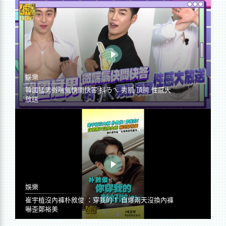
娛樂
韓國猛男微喘氣快問快答 抖ㄋㄟ 秀肌 頂胯 性感大
放送
娛樂
崔宇植沒內褲朴敘俊 ：穿我的！ 自爆兩天沒換內褲
嚇歪鄭裕美