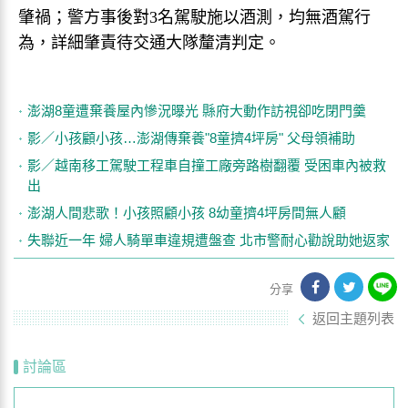
肇禍；警方事後對3名駕駛施以酒測，均無酒駕行
為，詳細肇責待交通大隊釐清判定。
澎湖8童遭棄養屋內慘況曝光 縣府大動作訪視卻吃閉門羹
影／小孩顧小孩…澎湖傳棄養"8童擠4坪房" 父母領補助
影／越南移工駕駛工程車自撞工廠旁路樹翻覆 受困車內被救
出
澎湖人間悲歌！小孩照顧小孩 8幼童擠4坪房間無人顧
失聯近一年 婦人騎單車違規遭盤查 北市警耐心勸說助她返家
分享
返回主題列表
討論區