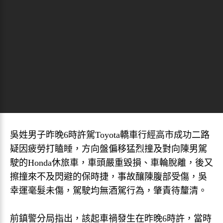
吳姓男子昨晚6時許駕Toyota轎車行經高市成功二路
疑因疲勞打瞌睡，方向盤偏移猛烈撞及對向陳男駕
駛的Honda休旅車，車頭嚴重毀損、車輪脫離，後又
擦撞來不及閃避的保時捷，事故釀陳腹部受傷，吳
幸運毫髮未傷，駕駛均無酒駕行為，肇責待釐清。
前鎮警分局指出，該起車禍發生在昨晚6時許，當時