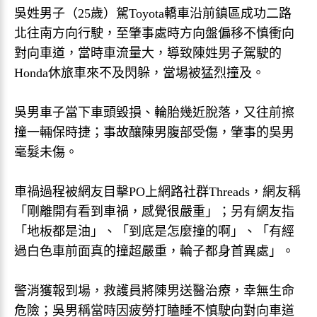
吳姓男子（25歲）駕Toyota轎車沿前鎮區成功二路
北往南方向行駛，至肇事處時方向盤偏移不慎衝向
對向車道，當時車流量大，導致陳姓男子駕駛的
Honda休旅車來不及閃躲，當場被猛烈撞及。
吳男車子當下車頭毀損、輪胎幾近脫落，又往前擦
撞一輛保時捷；事故釀陳男腹部受傷，肇事的吳男
毫髮未傷。
車禍過程被網友目擊PO上網路社群Threads，網友稱
「剛離開有看到車禍，感覺很嚴重」；另有網友指
「地板都是油」、「到底是怎麼撞的啊」、「有經
過白色車前面真的撞超嚴重，輪子都身首異處」。
警消獲報到場，救護員將陳男送醫治療，幸無生命
危險；吳男稱當時因疲勞打瞌睡不慎駛向對向車道