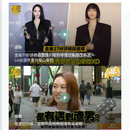
娛樂
金曲37好評橋段整理／蔡依林遭控編曲改36次 A-
Lin台語秀意外變山東腔
娛樂
噓要尬你聊／女歌手品怡熱戀渣男寫進歌