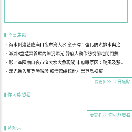
今日焦點
海水倒灌基隆廟口夜市淹大水 童子瑋：強化防洪排水與治水基礎建設
澎湖8童遭棄養屋內慘況曝光 縣府大動作訪視卻吃閉門羹
影／基隆廟口夜市淹大水大魚現蹤 市府曝原因：颱風及漲潮海水倒灌
漢光進入反登陸階段 賴清德總統赴左營登艦視察
今日焦點
看更多
你可能想看
你可能想看
看更多
噓短片