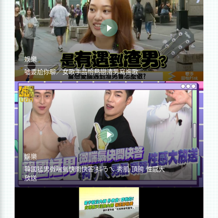
娛樂
噓要尬你聊／女歌手品怡熱戀渣男寫進歌
娛樂
韓國猛男微喘氣快問快答 抖ㄋㄟ 秀肌 頂胯 性感大
放送