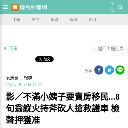
°C
°C
主題
熱門
即時
直播
節目
時事
返回主題列表
分享
袁志豪
/ 報導
/
05
/
04
2026
12:33
影／不滿小姨子要賣房移民...8
旬翁縱火持斧砍人搶救護車 檢
聲押獲准