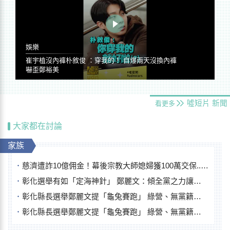
娛樂
崔宇植沒內褲朴敘俊 ：穿我的！ 自爆兩天沒換內褲
嚇歪鄭裕美
噓短片
新聞
看更多
大家都在討論
家族
慈濟遭詐10億佣金！幕後宗教大師媳婦獲100萬交保...快步奔離不發一語
彰化選舉有如「定海神針」 鄭麗文：傾全黨之力讓彰化贏
彰化縣長選舉鄭麗文提「龜兔賽跑」 綠營、無黨籍忙否認是烏龜
彰化縣長選舉鄭麗文提「龜兔賽跑」 綠營、無黨籍忙否認是烏龜