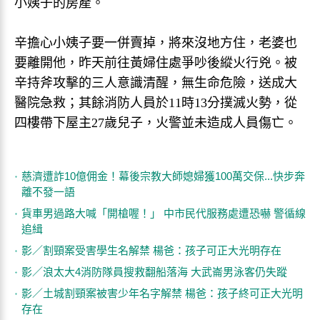
小姨子的房產。
辛擔心小姨子要一併賣掉，將來沒地方住，老婆也
要離開他，昨天前往黃婦住處爭吵後縱火行兇。被
辛持斧攻擊的三人意識清醒，無生命危險，送成大
醫院急救；其餘消防人員於11時13分撲滅火勢，從
四樓帶下屋主27歲兒子，火警並未造成人員傷亡。
慈濟遭詐10億佣金！幕後宗教大師媳婦獲100萬交保...快步奔
離不發一語
貨車男過路大喊「開槍喔！」 中市民代服務處遭恐嚇 警循線
追緝
影／割頸案受害學生名解禁 楊爸：孩子可正大光明存在
影／浪太大4消防隊員搜救翻船落海 大武崙男泳客仍失蹤
影／土城割頸案被害少年名字解禁 楊爸：孩子終可正大光明
存在