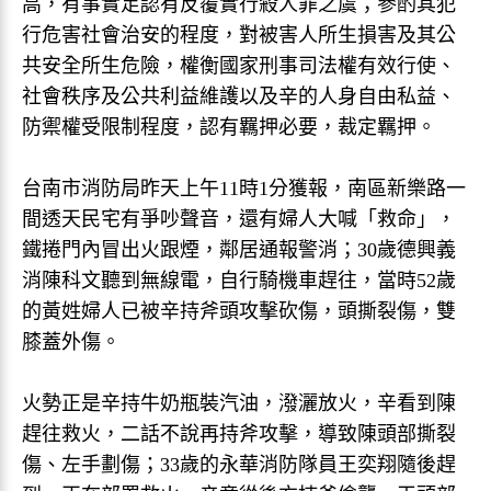
高，有事實足認有反覆實行殺人罪之虞；參酌其犯
行危害社會治安的程度，對被害人所生損害及其公
共安全所生危險，權衡國家刑事司法權有效行使、
社會秩序及公共利益維護以及辛的人身自由私益、
防禦權受限制程度，認有羈押必要，裁定羈押。
台南市消防局昨天上午11時1分獲報，南區新樂路一
間透天民宅有爭吵聲音，還有婦人大喊「救命」，
鐵捲門內冒出火跟煙，鄰居通報警消；30歲德興義
消陳科文聽到無線電，自行騎機車趕往，當時52歲
的黃姓婦人已被辛持斧頭攻擊砍傷，頭撕裂傷，雙
膝蓋外傷。
火勢正是辛持牛奶瓶裝汽油，潑灑放火，辛看到陳
趕往救火，二話不說再持斧攻擊，導致陳頭部撕裂
傷、左手劃傷；33歲的永華消防隊員王奕翔隨後趕