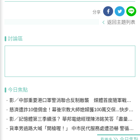
分享
返回主題列表
討論區
今日焦點
影／中部重要港口軍警消聯合反制敵襲 媒體首度隨軍戰鬥演練
慈濟遭詐10億佣金！幕後宗教大師媳婦獲100萬交保...快步奔離不發一語
影／記憶體第三季續漲？ 華邦電總經理陳沛銘笑答「盡量不要漲太多」
貨車男過路大喊「開槍喔！」 中市民代服務處遭恐嚇 警循線追緝
今日焦點
看更多