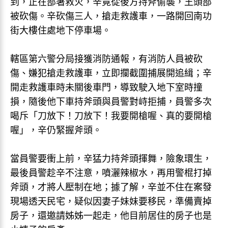
到，正在部署救火，辛竟從後方持斧偷襲，王頭部
被砍傷。辛砍傷三人，搶走救護車，一路開回南功
街大樓住處地下停車場。
轄區第六警分局接獲消防通報，有消防人員被砍
傷、嫌犯搶走救護車，立即攔截圍捕展開追緝；辛
開走救護車時未關後車門，導致駛入地下室時撞
損，隨後他下車持斧頭與員警對峙拒捕，員警多次
喝斥「刀放下！刀放下！我要開槍喔、真的要開槍
喔」，辛仍緊握斧頭。
當員警要衝上前，辛猛力持斧頭揮舞，險象環生，
最後員警趁辛不注意，噴灑辣椒水，再用警棍打掉
斧頭，才將人壓制在地；據了解，辛並不住在案發
現場透天民宅，疑似因妻子妹妹要移民，準備賣掉
房子，還邀請姊姊一起走，他目前居住的房子也是