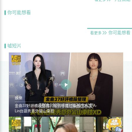
你可能想看
你可能想看
看更多
噓短片
娛樂
金曲37好評橋段整理／蔡依林遭控編曲改36次 A-
Lin台語秀意外變山東腔