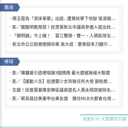
霸凌
周玉蔻為「滾床單案」出庭...遭罵妖孽下地獄 張淑娟批：舌頭殺人有罪
影／醒醒吧教育部！民眾黨新北市議員參選人提出校園反毒防線升級政見
「聰明鎮」今上線！ 富江雙頭、雙一、人頭氣球全登場
新北市公公殺害媳婦命案 高大成：要害殺多刀顯示怨恨深
棒球
影／陳鏞基引退哽咽謝3個媽媽 最大遺憾無緣大聯盟
影／【運動人生】從通靈少女到無任所大使 劉柏君女裁判人生國際發光
生變！民進黨基隆安樂區議員提名人黃永翔突被除名 將另提他人
影／蔡其昌訪美重申台美友誼 擔任MLB大都會台灣日開球嘉賓
大家都在討論
看更多