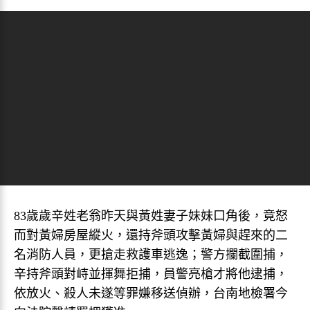
83歲歲辛姓老翁昨天與黃姓妻子妹妹口角後，竟怒
而對黃婦房屋縱火，還持斧頭攻擊黃婦與趕來的二
名消防人員，更搶走救護車逃逸；警方攔截圍捕，
辛持斧頭對峙並揮舞拒捕，員警亮槍才將他逮捕，
依放火、殺人未遂等罪嫌移送偵辦，台南地檢署今