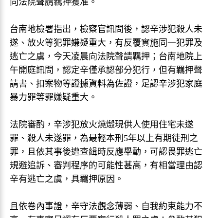
向法院聲請羈押獲准。
台南地檢署指出，檢察官訊問後，認辛涉犯殺人未
遂、放火等犯罪嫌疑重大，有反覆實施同一犯罪及
逃亡之虞，今天凌晨向法院聲請羈押；台南地院上
午開庭訊問，認定辛僅承認部分犯行，但有羈押聲
請書、扣案物等證據資料為佐證，足認辛涉犯家庭
暴力罪等罪嫌疑重大。
法院審酌，辛涉犯放火燒燬現供人使用住宅未遂
罪、殺人未遂罪，為最輕本刑5年以上有期徒刑之
罪，且依其事後遭查緝時反應舉動，可認畏罪逃亡
規避追訴、審判程序的可能性甚高，有相當理由認
辛有逃亡之虞，具羈押原因。
且依卷內事證，辛守法觀念薄弱、自我約束能力不