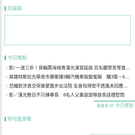
討論區
今日焦點
影/ 一波三折！貨輪闖海域害漢光演習延誤 百名觀眾苦等直呼可惜
高雄特斯拉光華夜市暴衝撞9輛汽機車毀變電箱 釀3傷、600戶停電
范織欽涉貪交保後蒙面步出法院 全身包得密不透風未回應案情
影／漢光教召不只練專長 8名人父重返部隊旅長送禮慰問
今日焦點
看更多
你可能想看