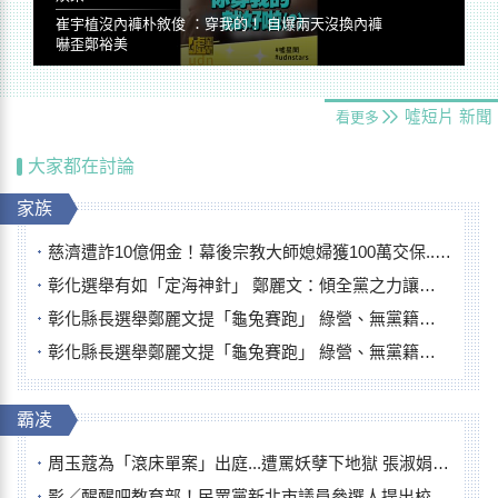
崔宇植沒內褲朴敘俊 ：穿我的！ 自爆兩天沒換內褲
嚇歪鄭裕美
噓短片
新聞
看更多
大家都在討論
家族
慈濟遭詐10億佣金！幕後宗教大師媳婦獲100萬交保...快步奔離不發一語
彰化選舉有如「定海神針」 鄭麗文：傾全黨之力讓彰化贏
彰化縣長選舉鄭麗文提「龜兔賽跑」 綠營、無黨籍忙否認是烏龜
彰化縣長選舉鄭麗文提「龜兔賽跑」 綠營、無黨籍忙否認是烏龜
霸凌
周玉蔻為「滾床單案」出庭...遭罵妖孽下地獄 張淑娟批：舌頭殺人有罪
影／醒醒吧教育部！民眾黨新北市議員參選人提出校園反毒防線升級政見