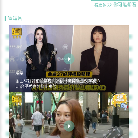
你可能想看
看更多
噓短片
娛樂
金曲37好評橋段整理／蔡依林遭控編曲改36次 A-
Lin台語秀意外變山東腔