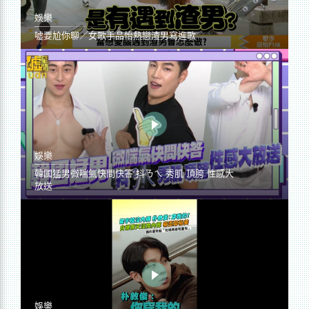
娛樂
噓要尬你聊／女歌手品怡熱戀渣男寫進歌
娛樂
韓國猛男微喘氣快問快答 抖ㄋㄟ 秀肌 頂胯 性感大
放送
娛樂