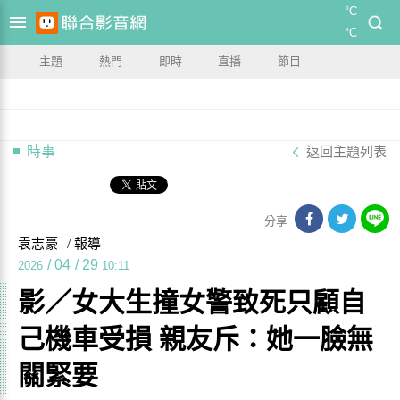
°C
°C
主題
熱門
即時
直播
節目
時事
返回主題列表
分享
袁志豪
/ 報導
/
04
/
29
2026
10:11
影／女大生撞女警致死只顧自
己機車受損 親友斥：她一臉無
關緊要