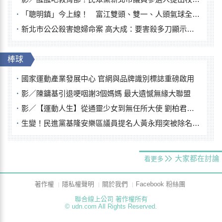
「聰明鎮」今上線！ 富江雙頭、雙一、人頭氣球全登場
新北市公公殺害媳婦命案 高大成：要害殺多刀顯示怨恨深
棒球
國家運動產業發展中心 官網與品牌識別標誌重磅啟用
影／陳鏞基引退哽咽謝3個媽媽 最大遺憾無緣大聯盟
影／【運動人生】從通靈少女到無任所大使 劉柏君女裁判人生國際發光
生變！民進黨基隆安樂區議員提名人黃永翔突被除名 將另提他人
大家都在討論
看更多
著作權
隱私權聲明
關於我們
Facebook 粉絲團
聯合線上公司 著作權所有
© udn.com All Rights Reserved.