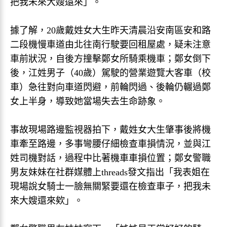
把我未來大嫂還來」。
據了解，20歲戴姓女大生昨天清晨沿安南區安和路
二段機慢車道由北往南行駛要回租屋處，疑未注意
車前狀況，自後方撞擊鄭女所騎乘機車；鄭女倒下
後，江姓男子（40歲）駕駛的營業遊覽大客車（校
車）急往對向車道閃避，前輪閃過、後輪仍輾過鄭
女上半身，導致她當場失去生命跡象。
事故現場路邊監視器拍下，戴姓女大生肇事後將機
車牽至路邊，多事彎腰仔細檢查車損情況，並與江
姓司機對話，過程中比著機車車損位置；鄭女警職
男友妹妹在社群媒體上threads發文指出「我表姐在
現場說女騎士一臉無關緊要還在檢查車子，把我未
來大嫂還來欸」。