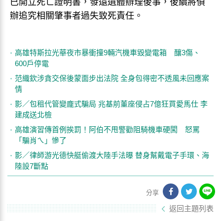
已開立死亡證明書，發還遺體辦理後事，後續將偵
辦追究相關肇事者過失致死責任。
高雄特斯拉光華夜市暴衝撞9輛汽機車毀變電箱 釀3傷、
600戶停電
范織欽涉貪交保後蒙面步出法院 全身包得密不透風未回應案
情
影／包租代管變龐式騙局 兆基前董座侵占7億狂買愛馬仕 李
建成送北檢
高雄演習傳首例挨罰！阿伯不甩警勸阻騎機車硬闖 怒罵
「騙肖ㄟ」慘了
影／律師游光德快艇偷渡大陸手法曝 替身幫戴電子手環、海
陸設7斷點
分享
返回主題列表