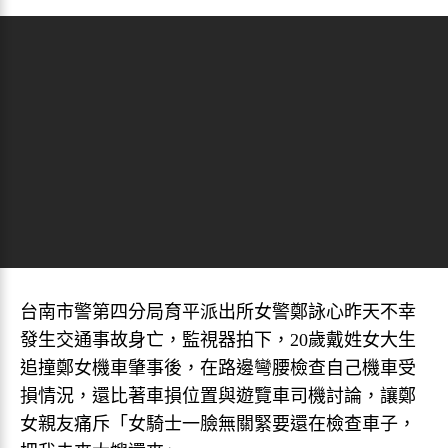
台南市警第四分局育平派出所女警鄭詠心昨天不幸
發生交通事故身亡，監視器拍下，20歲戴姓女大生
追撞鄭女機車肇事後，在路邊彎腰檢查自己機車受
損情況，還比著車損位置與遊覽車司機討論，讓鄭
女親友痛斥「女騎士一臉無關緊要還在檢查車子，