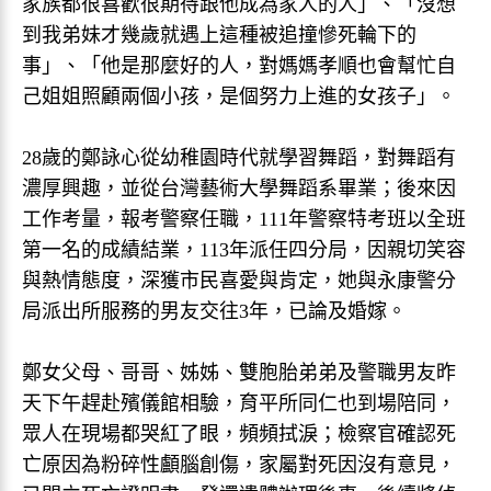
家族都很喜歡很期待跟他成為家人的人」、「沒想
到我弟妹才幾歲就遇上這種被追撞慘死輪下的
事」、「他是那麼好的人，對媽媽孝順也會幫忙自
己姐姐照顧兩個小孩，是個努力上進的女孩子」。
28歲的鄭詠心從幼稚園時代就學習舞蹈，對舞蹈有
濃厚興趣，並從台灣藝術大學舞蹈系畢業；後來因
工作考量，報考警察任職，111年警察特考班以全班
第一名的成績結業，113年派任四分局，因親切笑容
與熱情態度，深獲市民喜愛與肯定，她與永康警分
局派出所服務的男友交往3年，已論及婚嫁。
鄭女父母、哥哥、姊姊、雙胞胎弟弟及警職男友昨
天下午趕赴殯儀館相驗，育平所同仁也到場陪同，
眾人在現場都哭紅了眼，頻頻拭淚；檢察官確認死
亡原因為粉碎性顱腦創傷，家屬對死因沒有意見，