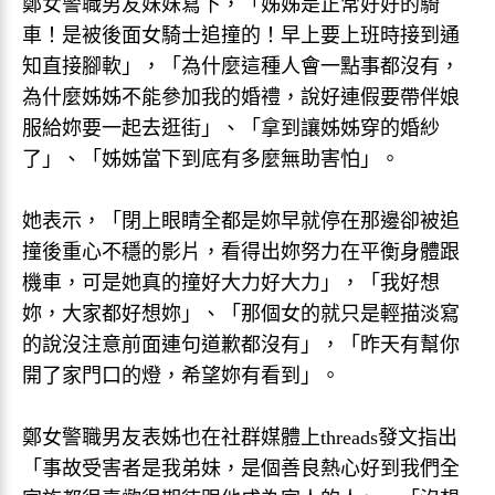
鄭女警職男友妹妹寫下，「姊姊是正常好好的騎
車！是被後面女騎士追撞的！早上要上班時接到通
知直接腳軟」，「為什麼這種人會一點事都沒有，
為什麼姊姊不能參加我的婚禮，說好連假要帶伴娘
服給妳要一起去逛街」、「拿到讓姊姊穿的婚紗
了」、「姊姊當下到底有多麼無助害怕」。
她表示，「閉上眼睛全都是妳早就停在那邊卻被追
撞後重心不穩的影片，看得出妳努力在平衡身體跟
機車，可是她真的撞好大力好大力」，「我好想
妳，大家都好想妳」、「那個女的就只是輕描淡寫
的說沒注意前面連句道歉都沒有」，「昨天有幫你
開了家門口的燈，希望妳有看到」。
鄭女警職男友表姊也在社群媒體上threads發文指出
「事故受害者是我弟妹，是個善良熱心好到我們全