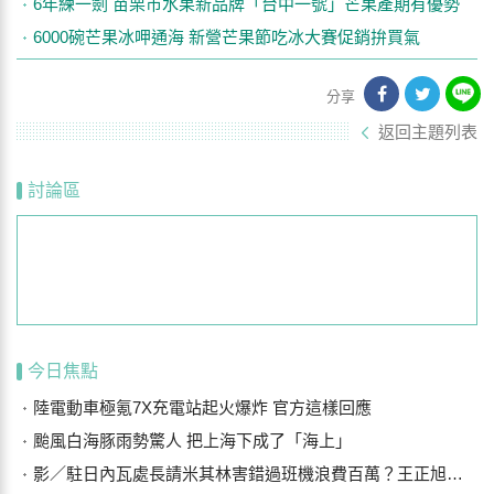
6年練一劍 苗栗市水果新品牌「台中一號」芒果產期有優勢
6000碗芒果冰呷通海 新營芒果節吃冰大賽促銷拚買氣
分享
返回主題列表
討論區
今日焦點
陸電動車極氪7X充電站起火爆炸 官方這樣回應
颱風白海豚雨勢驚人 把上海下成了「海上」
影／駐日內瓦處長請米其林害錯過班機浪費百萬？王正旭稱一般簡餐