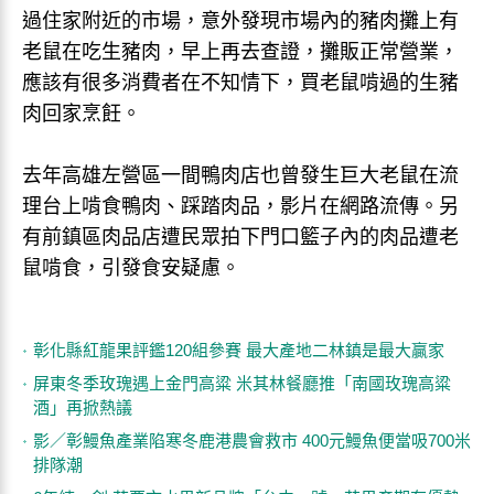
過住家附近的市場，意外發現市場內的豬肉攤上有
老鼠在吃生豬肉，早上再去查證，攤販正常營業，
應該有很多消費者在不知情下，買老鼠啃過的生豬
肉回家烹飪。
去年高雄左營區一間鴨肉店也曾發生巨大老鼠在流
理台上啃食鴨肉、踩踏肉品，影片在網路流傳。另
有前鎮區肉品店遭民眾拍下門口籃子內的肉品遭老
鼠啃食，引發食安疑慮。
彰化縣紅龍果評鑑120組參賽 最大產地二林鎮是最大贏家
屏東冬季玫瑰遇上金門高粱 米其林餐廳推「南國玫瑰高粱
酒」再掀熱議
影／彰鰻魚產業陷寒冬鹿港農會救市 400元鰻魚便當吸700米
排隊潮