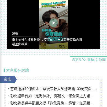
娛樂
崔宇植沒內褲朴敘俊 ：穿我的！ 自爆兩天沒換內褲
嚇歪鄭裕美
噓短片
新聞
看更多
大家都在討論
家族
慈濟遭詐10億佣金！幕後宗教大師媳婦獲100萬交保...快步奔離不發一語
彰化選舉有如「定海神針」 鄭麗文：傾全黨之力讓彰化贏
彰化縣長選舉鄭麗文提「龜兔賽跑」 綠營、無黨籍忙否認是烏龜