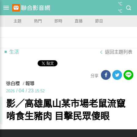
°C
°C
主題
熱門
即時
直播
節目
生活
返回主題列表
分享
徐白櫻
/ 報導
/
04
/
23
2026
15:52
影／高雄鳳山某市場老鼠流竄
啃食生豬肉 目擊民眾傻眼