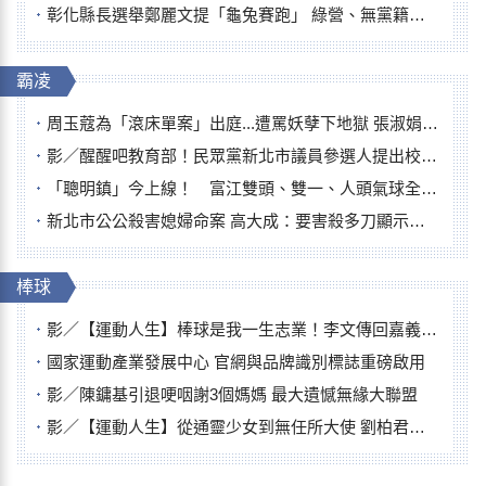
彰化縣長選舉鄭麗文提「龜兔賽跑」 綠營、無黨籍忙否認是烏龜
霸凌
周玉蔻為「滾床單案」出庭...遭罵妖孽下地獄 張淑娟批：舌頭殺人有罪
影／醒醒吧教育部！民眾黨新北市議員參選人提出校園反毒防線升級政見
「聰明鎮」今上線！ 富江雙頭、雙一、人頭氣球全登場
新北市公公殺害媳婦命案 高大成：要害殺多刀顯示怨恨深
棒球
影／【運動人生】棒球是我一生志業！李文傳回嘉義扎根點亮KANO精神
國家運動產業發展中心 官網與品牌識別標誌重磅啟用
影／陳鏞基引退哽咽謝3個媽媽 最大遺憾無緣大聯盟
影／【運動人生】從通靈少女到無任所大使 劉柏君女裁判人生國際發光