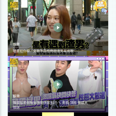
娛樂
噓要尬你聊／女歌手品怡熱戀渣男寫進歌
娛樂
韓國猛男微喘氣快問快答 抖ㄋㄟ 秀肌 頂胯 性感大
放送