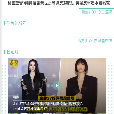
桃園藍營3議員控告黃世杰等違反選罷法 黃辦反擊農水署喊冤
今日焦點
看更多
你可能想看
你可能想看
看更多
噓短片
娛樂
金曲37好評橋段整理／蔡依林遭控編曲改36次 A-
Lin台語秀意外變山東腔