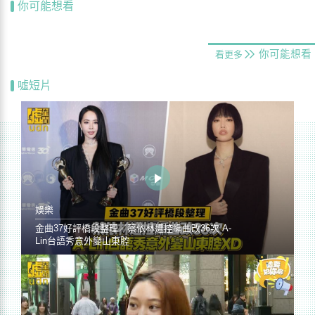
你可能想看
你可能想看
看更多
噓短片
娛樂
金曲37好評橋段整理／蔡依林遭控編曲改36次 A-
Lin台語秀意外變山東腔