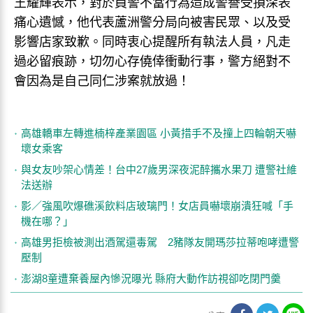
王耀輝表示，對於員警不當行為造成警譽受損深表
痛心遺憾，他代表蘆洲警分局向被害民眾、以及受
影響店家致歉。同時衷心提醒所有執法人員，凡走
過必留痕跡，切勿心存僥倖衝動行事，警方絕對不
會因為是自己同仁涉案就放過！
高雄轎車左轉進楠梓產業園區 小黃措手不及撞上四輪朝天嚇
壞女乘客
與女友吵架心情差！台中27歲男深夜泥醉攜水果刀 遭警社維
法送辦
影／強風吹爆礁溪飲料店玻璃門！女店員嚇壞崩潰狂喊「手
機在哪？」
高雄男拒檢被測出酒駕還毒駕 2豬隊友開瑪莎拉蒂咆哮遭警
壓制
澎湖8童遭棄養屋內慘況曝光 縣府大動作訪視卻吃閉門羹