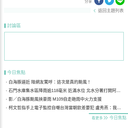
分享
返回主題列表
討論區
今日焦點
白海豚逼近 陸網友驚呼：這次是真的颱風！
石門水庫集水區降雨逾118毫米 近滿水位 北水分署打開阿姆坪防淤隧道
影／白海豚颱風挾豪雨 M109自走砲雨中火力支援
柯文哲指手上電子監控自嘲台灣當朝欽差要犯 盧秀燕：我們要更勇敢
今日焦點
看更多