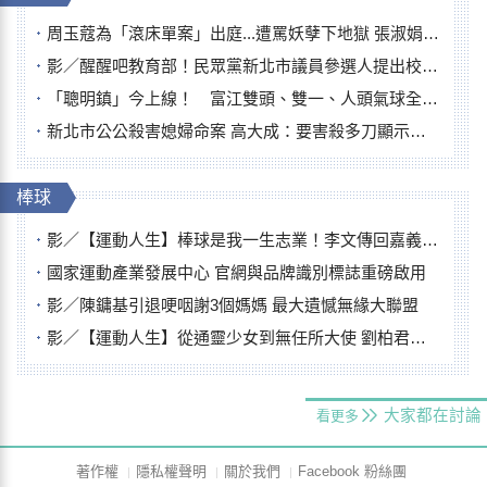
周玉蔻為「滾床單案」出庭...遭罵妖孽下地獄 張淑娟批：舌頭殺人有罪
影／醒醒吧教育部！民眾黨新北市議員參選人提出校園反毒防線升級政見
「聰明鎮」今上線！ 富江雙頭、雙一、人頭氣球全登場
新北市公公殺害媳婦命案 高大成：要害殺多刀顯示怨恨深
棒球
影／【運動人生】棒球是我一生志業！李文傳回嘉義扎根點亮KANO精神
國家運動產業發展中心 官網與品牌識別標誌重磅啟用
影／陳鏞基引退哽咽謝3個媽媽 最大遺憾無緣大聯盟
影／【運動人生】從通靈少女到無任所大使 劉柏君女裁判人生國際發光
大家都在討論
看更多
著作權
隱私權聲明
關於我們
Facebook 粉絲團