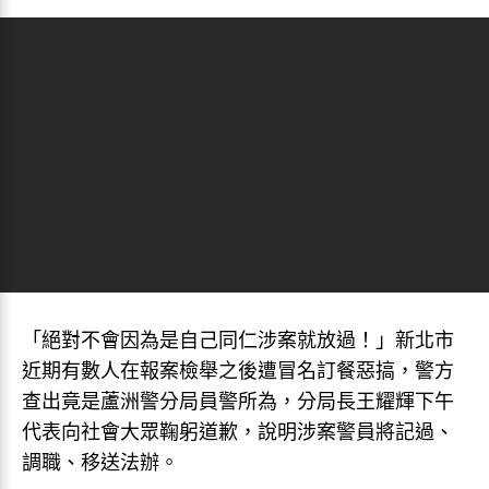
「絕對不會因為是自己同仁涉案就放過！」新北市
近期有數人在報案檢舉之後遭冒名訂餐惡搞，警方
查出竟是蘆洲警分局員警所為，分局長王耀輝下午
代表向社會大眾鞠躬道歉，說明涉案警員將記過、
調職、移送法辦。