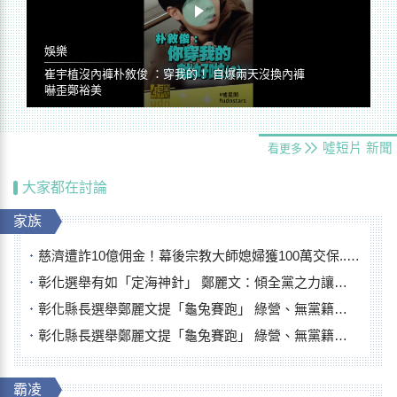
娛樂
崔宇植沒內褲朴敘俊 ：穿我的！ 自爆兩天沒換內褲
嚇歪鄭裕美
噓短片
新聞
看更多
大家都在討論
家族
慈濟遭詐10億佣金！幕後宗教大師媳婦獲100萬交保...快步奔離不發一語
彰化選舉有如「定海神針」 鄭麗文：傾全黨之力讓彰化贏
彰化縣長選舉鄭麗文提「龜兔賽跑」 綠營、無黨籍忙否認是烏龜
彰化縣長選舉鄭麗文提「龜兔賽跑」 綠營、無黨籍忙否認是烏龜
霸凌