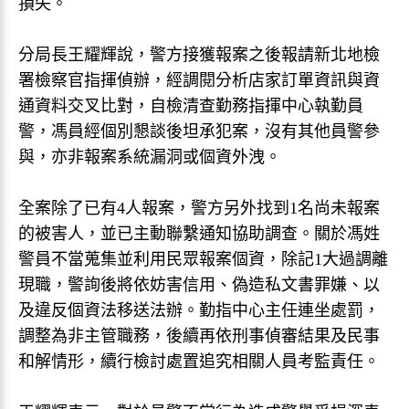
損失。
分局長王耀輝說，警方接獲報案之後報請新北地檢
署檢察官指揮偵辦，經調閱分析店家訂單資訊與資
通資料交叉比對，自檢清查勤務指揮中心執勤員
警，馮員經個別懇談後坦承犯案，沒有其他員警參
與，亦非報案系統漏洞或個資外洩。
全案除了已有4人報案，警方另外找到1名尚未報案
的被害人，並已主動聯繫通知協助調查。關於馮姓
警員不當蒐集並利用民眾報案個資，除記1大過調離
現職，警詢後將依妨害信用、偽造私文書罪嫌、以
及違反個資法移送法辦。勤指中心主任連坐處罰，
調整為非主管職務，後續再依刑事偵審結果及民事
和解情形，續行檢討處置追究相關人員考監責任。