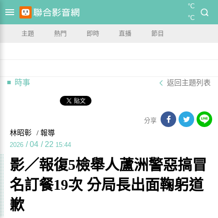
°C
°C
主題
熱門
即時
直播
節目
時事
返回主題列表
分享
林昭彰
/ 報導
/
04
/
22
2026
15:44
影／報復5檢舉人蘆洲警惡搞冒
名訂餐19次 分局長出面鞠躬道
歉