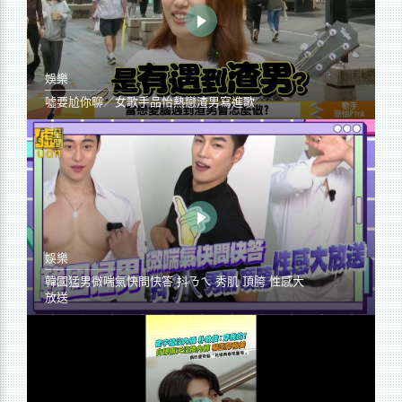
娛樂
噓要尬你聊／女歌手品怡熱戀渣男寫進歌
娛樂
韓國猛男微喘氣快問快答 抖ㄋㄟ 秀肌 頂胯 性感大
放送