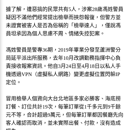
據了解，遭惡搞的民眾共有5人，涉案28歲馮姓警員
疑因不滿他們經常提出檢舉而挾怨報復，但警方並
未證實被害人是否為俗稱的「檢舉達人」，僅說馮
員坦承因為個人思慮不周、情緒失控犯案。
馮姓警員是警專36期，2019年畢業分發至蘆洲警分
局延平派出所服務，去年10月改調勤務指揮中心負
責接收報案資訊。他自3月24日至4月18日以私人手
機透過VPN（虛擬私人網路）變更虛擬位置閃躲IP
定位。
冒用檢舉人個資向大台北地區多家必勝客、海底撈
訂餐、訂位共計19次，每筆訂單從1千多元到9千餘
元不等，合計超過9萬元，但每筆訂單都因餐廳先向
客人確認而取消，並未實際出餐、付款，沒有造成