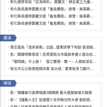
彰化選舉有如「定海神針」 鄭麗文：傾全黨之力讓彰化贏
彰化縣長選舉鄭麗文提「龜兔賽跑」 綠營、無黨籍忙否認是烏龜
彰化縣長選舉鄭麗文提「龜兔賽跑」 綠營、無黨籍忙否認是烏龜
彰化縣長選舉鄭麗文提「龜兔賽跑」 綠營、無黨籍忙否認是烏龜
霸凌
周玉蔻為「滾床單案」出庭...遭罵妖孽下地獄 張淑娟批：舌頭殺人有罪
影／醒醒吧教育部！民眾黨新北市議員參選人提出校園反毒防線升級政見
「聰明鎮」今上線！ 富江雙頭、雙一、人頭氣球全登場
新北市公公殺害媳婦命案 高大成：要害殺多刀顯示怨恨深
棒球
影／陳鏞基引退哽咽謝3個媽媽 最大遺憾無緣大聯盟
影／【運動人生】從通靈少女到無任所大使 劉柏君女裁判人生國際發光
生變！民進黨基隆安樂區議員提名人黃永翔突被除名 將另提他人