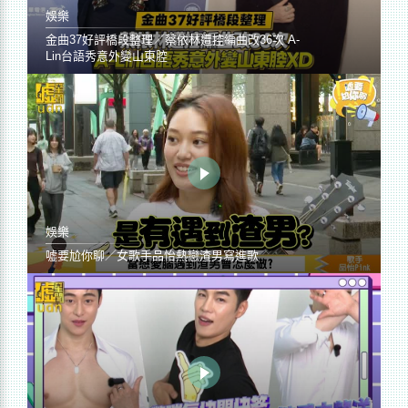
娛樂
金曲37好評橋段整理／蔡依林遭控編曲改36次 A-
Lin台語秀意外變山東腔
娛樂
噓要尬你聊／女歌手品怡熱戀渣男寫進歌