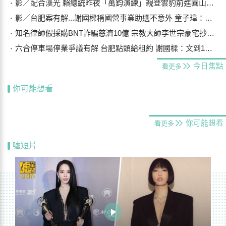
影／配合漢光 賴總統昨夜「萬鈞演練」親登雲豹前進圓山指揮所
影／台肥案有解...謝國樑稱國營事業助選不意外 童子瑋：亡羊補牢
知名律師假採購BNT詐騙慈濟10億 宗教大師李世宗豪宅抄出158公斤黃金
六合停車場停業爭議有解 台肥點頭給租約 謝國樑：文到1周內核可
今日焦點
看更多
你可能想看
你可能想看
看更多
噓短片