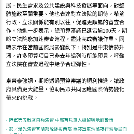
展、民生需求及公共建設與科技發展等面向，對整
體施政至關重要。他也表達對立法院的期待，希望
行政、立法關係能有別以往，促進更順暢的審查合
作。他進一步表示，總預算審議已延宕逾200天，期
盼立法院能加速審查進程，盡速完成審議作業。同
時表示在當前國際局勢變動下，特別是中東情勢升
溫，許多預算項目已非去年編列時所能預見，呼籲
立法院在審查過程中給予合理彈性。
卓榮泰強調，期盼透過預算審議的順利推進，讓政
府具備更大能量，協助民眾共同因應國際情勢變化
帶來的挑戰。
陸軍第五戰區自強演習 中部首見無人機偵察地面敵情
影／漢光演習宜蘭部隊馳援西部 重裝軍車浩蕩夜行雪隧畫面