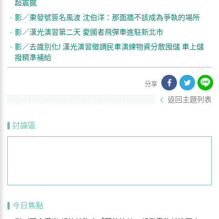
超震撼
影／東發號簽名風波 沈伯洋：那面牆不該成為爭執的場所
影／漢光演習第二天 愛國者飛彈車進駐新北市
影／去識別化! 漢光演習徵調民車演練物資分散囤儲 車上儲
撥精準補給
分享
返回主題列表
討論區
今日焦點