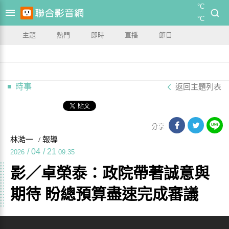
°C
°C
主題
熱門
即時
直播
節目
時事
返回主題列表
分享
林澔一
/ 報導
/
04
/
21
2026
09:35
影／卓榮泰：政院帶著誠意與
期待 盼總預算盡速完成審議