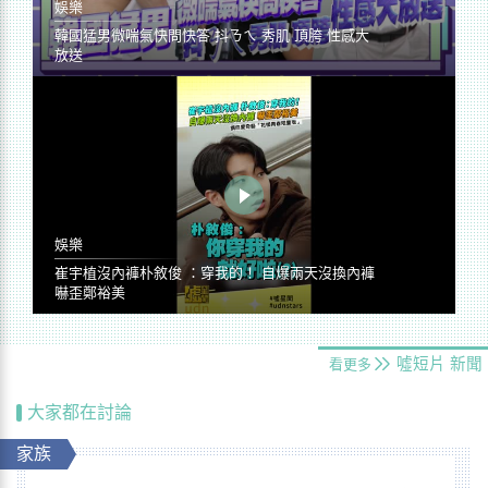
娛樂
韓國猛男微喘氣快問快答 抖ㄋㄟ 秀肌 頂胯 性感大
放送
娛樂
崔宇植沒內褲朴敘俊 ：穿我的！ 自爆兩天沒換內褲
嚇歪鄭裕美
噓短片
新聞
看更多
大家都在討論
家族