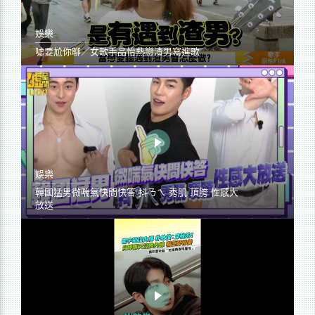
娛樂
噓要尬你聊／女歌手品怡熱戀渣男寫進歌
娛樂
韓國猛男微喘氣快問快答 抖ㄋㄟ 秀肌 頂胯 性感大
放送