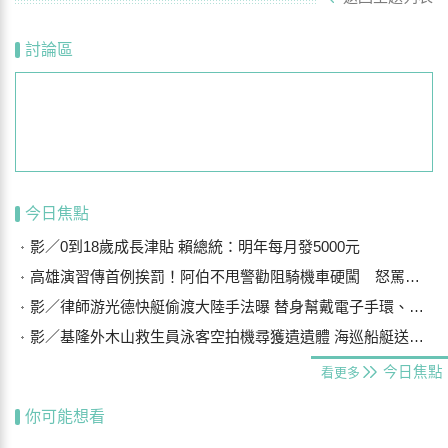
討論區
今日焦點
影／0到18歲成長津貼 賴總統：明年每月發5000元
高雄演習傳首例挨罰！阿伯不甩警勸阻騎機車硬闖 怒罵「騙肖ㄟ」慘了
影／律師游光德快艇偷渡大陸手法曝 替身幫戴電子手環、海陸設7斷點
影／基隆外木山救生員泳客空拍機尋獲遺遺體 海巡船艇送上岸
今日焦點
看更多
你可能想看