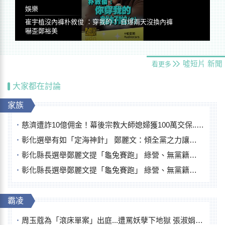
娛樂
崔宇植沒內褲朴敘俊 ：穿我的！ 自爆兩天沒換內褲
嚇歪鄭裕美
噓短片
新聞
看更多
大家都在討論
家族
慈濟遭詐10億佣金！幕後宗教大師媳婦獲100萬交保...快步奔離不發一語
彰化選舉有如「定海神針」 鄭麗文：傾全黨之力讓彰化贏
彰化縣長選舉鄭麗文提「龜兔賽跑」 綠營、無黨籍忙否認是烏龜
彰化縣長選舉鄭麗文提「龜兔賽跑」 綠營、無黨籍忙否認是烏龜
霸凌
周玉蔻為「滾床單案」出庭...遭罵妖孽下地獄 張淑娟批：舌頭殺人有罪