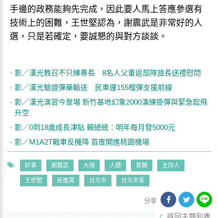
手邊的政務能夠先完成，因此要人馬上答應參選有
技術上的困難，王世堅認為，謝震武是非常好的人
選，只是若確定，要誠懇的與對方談談。
影／漢光教召不只練專長 8名人父重返部隊旅長送禮慰問
影／漢光驗證彈藥輸送 民車運155榴彈支援前線
影／漢光演習今登場 新竹基地幻象2000演練掛彈與緊急起飛
升空
影／0到18歲成長津貼 賴總統：明年每月發5000元
影／M1A2T戰車反機降 首度開進桃園機場
好事
謝震武
大咖
人選
意願
主持人
王世堅
民進黨
台北市
台北市長
分享
返回主題列表