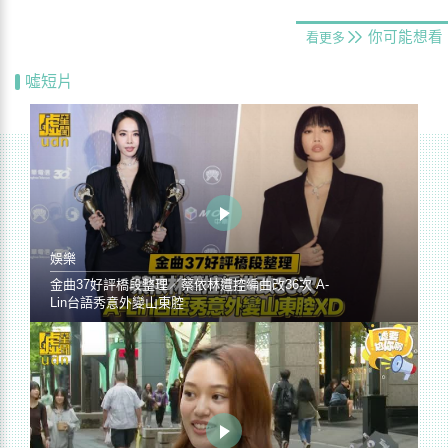
你可能想看
看更多
噓短片
娛樂
金曲37好評橋段整理／蔡依林遭控編曲改36次 A-
Lin台語秀意外變山東腔