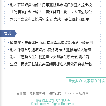
影／醒醒吧教育部！民眾黨新北市議員參選人提出校園反毒防線升級政見
「聰明鎮」今上線！ 富江雙頭、雙一、人頭氣球全登場
新北市公公殺害媳婦命案 高大成：要害殺多刀顯示怨恨深
棒球
國家運動產業發展中心 官網與品牌識別標誌重磅啟用
影／陳鏞基引退哽咽謝3個媽媽 最大遺憾無緣大聯盟
影／【運動人生】從通靈少女到無任所大使 劉柏君女裁判人生國際發光
生變！民進黨基隆安樂區議員提名人黃永翔突被除名 將另提他人
大家都在討論
看更多
著作權
隱私權聲明
關於我們
Facebook 粉絲團
聯合線上公司 著作權所有
© udn.com All Rights Reserved.