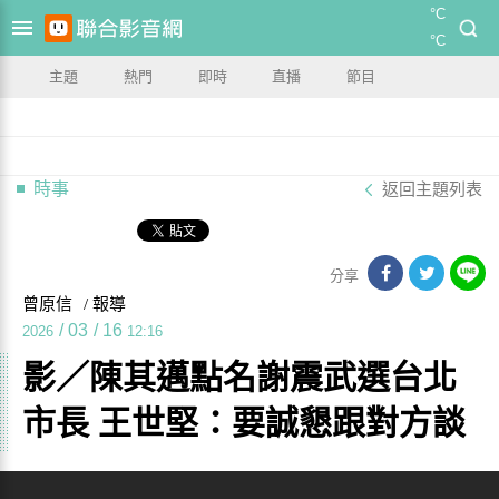
°C
°C
主題
熱門
即時
直播
節目
時事
返回主題列表
分享
曾原信
/ 報導
/
03
/
16
2026
12:16
影／陳其邁點名謝震武選台北
市長 王世堅：要誠懇跟對方談