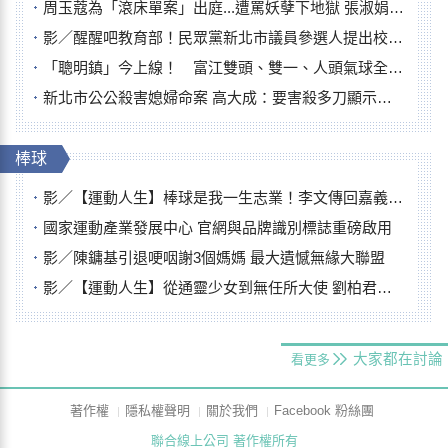
周玉蔻為「滾床單案」出庭...遭罵妖孽下地獄 張淑娟批：舌頭殺人有罪
影／醒醒吧教育部！民眾黨新北市議員參選人提出校園反毒防線升級政見
「聰明鎮」今上線！ 富江雙頭、雙一、人頭氣球全登場
新北市公公殺害媳婦命案 高大成：要害殺多刀顯示怨恨深
棒球
影／【運動人生】棒球是我一生志業！李文傳回嘉義扎根點亮KANO精神
國家運動產業發展中心 官網與品牌識別標誌重磅啟用
影／陳鏞基引退哽咽謝3個媽媽 最大遺憾無緣大聯盟
影／【運動人生】從通靈少女到無任所大使 劉柏君女裁判人生國際發光
大家都在討論
看更多
著作權
隱私權聲明
關於我們
Facebook 粉絲團
聯合線上公司 著作權所有