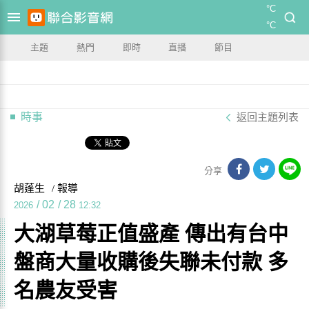
°C
°C
主題
熱門
即時
直播
節目
時事
返回主題列表
分享
胡蓬生
/ 報導
/
02
/
28
2026
12:32
大湖草莓正值盛產 傳出有台中
盤商大量收購後失聯未付款 多
名農友受害