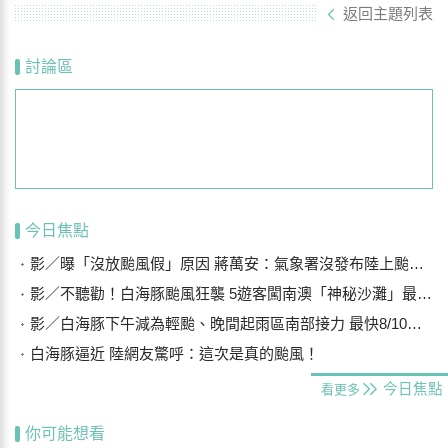
返回主題列表
討論區
今日焦點
影／曝「沒放颱風假」原因 蔣萬安：氣象署沒發布陸上颱風警報
影／不聽勸！白海豚颱風狂襲 5遊客闖南澳「神秘沙灘」最高罰25萬
影／白海豚下午減為輕颱、晚間起雨區南部接力 最快8/10晨解除海警
白海豚逼近 陸網友驚呼：這次是真的颱風！
今日焦點
看更多
你可能想看