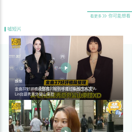
你可能想看
看更多
噓短片
娛樂
金曲37好評橋段整理／蔡依林遭控編曲改36次 A-
Lin台語秀意外變山東腔