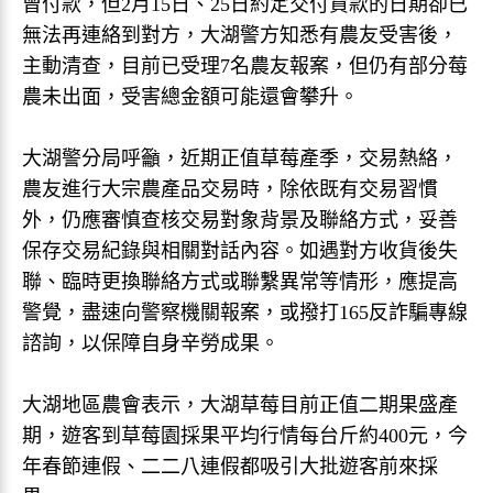
曾付款，但2月15日、25日約定交付貨款的日期卻已
無法再連絡到對方，大湖警方知悉有農友受害後，
主動清查，目前已受理7名農友報案，但仍有部分莓
農未出面，受害總金額可能還會攀升。
大湖警分局呼籲，近期正值草莓產季，交易熱絡，
農友進行大宗農產品交易時，除依既有交易習慣
外，仍應審慎查核交易對象背景及聯絡方式，妥善
保存交易紀錄與相關對話內容。如遇對方收貨後失
聯、臨時更換聯絡方式或聯繫異常等情形，應提高
警覺，盡速向警察機關報案，或撥打165反詐騙專線
諮詢，以保障自身辛勞成果。
大湖地區農會表示，大湖草莓目前正值二期果盛產
期，遊客到草莓園採果平均行情每台斤約400元，今
年春節連假、二二八連假都吸引大批遊客前來採