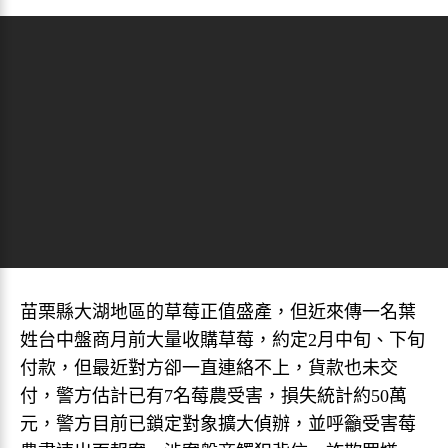
苗栗縣大湖地區的草莓正值盛產，但近來傳一名葉
姓台中盤商月前大量收購草莓，約定2月中旬、下旬
付款，但最近對方卻一直連絡不上，貨款也未交
付，警方估計已有7名莓農受害，損失統計約50萬
元，警方目前已鎖定對象擴大偵辦，並呼籲受害莓