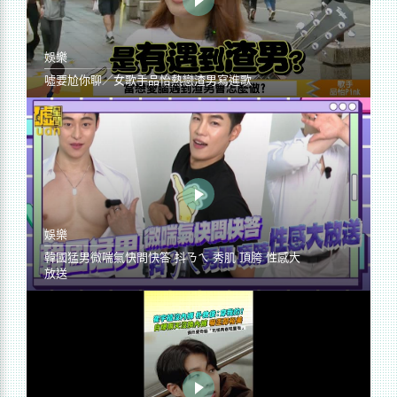
娛樂
噓要尬你聊／女歌手品怡熱戀渣男寫進歌
娛樂
韓國猛男微喘氣快問快答 抖ㄋㄟ 秀肌 頂胯 性感大
放送