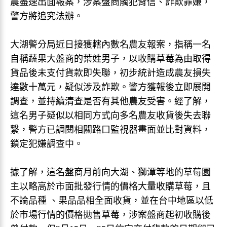
農盡速出面報案，涉案盤商觸犯背信、詐欺罪嫌，
警方將追究法辦。
大湖警分局近日接獲轄內數名農友報案，指稱一名
自稱蔬果大盤商的葉姓男子，以收購草莓為由取得
貨品後未支付貨款即失聯，初步統計造成農友損失
達數十萬元，疑似涉及詐欺。警方獲報後立即展開
調查，並持續清查是否有其他農友受害。經了解，
這名男子疑似以相同方式向多名農友收貨後失去聯
繫，警方已調閱相關路口監視器畫面並比對資料，
鎖定犯嫌調查中。
據了解，這名盤商月前向大湖、獅潭等地的草莓園
主以略高於市面批發行情的價格大量收購草莓，且
不論品種 、果品品相全面收貨，並在台中地區以低
於市場行情的價格拋售草莓，涉案盤商起初收購後