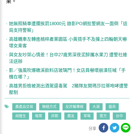
果。
她無照騎車遭攔挨罰18000元 錄影PO網批警網友一面倒「這
局支持警察」
高雄轎車左轉進楠梓產業園區 小黃措手不及撞上四輪朝天嚇
壞女乘客
與女友吵架心情差！台中27歲男深夜泥醉攜水果刀 遭警社維
法送辦
影／強風吹爆礁溪飲料店玻璃門！女店員嚇壞崩潰狂喊「手
機在哪？」
高雄男拒檢被測出酒駕還毒駕 2豬隊友開瑪莎拉蒂咆哮遭警
壓制
農產品交易
聯絡方式
反詐騙專線
大湖
盤商
胡蓬生
報案
詐欺
農友
草莓
警方
台中
分享