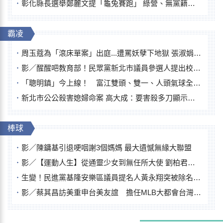
彰化縣長選舉鄭麗文提「龜兔賽跑」 綠營、無黨籍忙否認是烏龜
霸凌
周玉蔻為「滾床單案」出庭...遭罵妖孽下地獄 張淑娟批：舌頭殺人有罪
影／醒醒吧教育部！民眾黨新北市議員參選人提出校園反毒防線升級政見
「聰明鎮」今上線！ 富江雙頭、雙一、人頭氣球全登場
新北市公公殺害媳婦命案 高大成：要害殺多刀顯示怨恨深
棒球
影／陳鏞基引退哽咽謝3個媽媽 最大遺憾無緣大聯盟
影／【運動人生】從通靈少女到無任所大使 劉柏君女裁判人生國際發光
生變！民進黨基隆安樂區議員提名人黃永翔突被除名 將另提他人
影／蔡其昌訪美重申台美友誼 擔任MLB大都會台灣日開球嘉賓