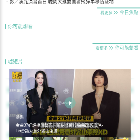
影／漢光演習首日 晚間大批愛國者飛彈車移防駐地
今日焦點
看更多
你可能想看
你可能想看
看更多
噓短片
娛樂
金曲37好評橋段整理／蔡依林遭控編曲改36次 A-
Lin台語秀意外變山東腔