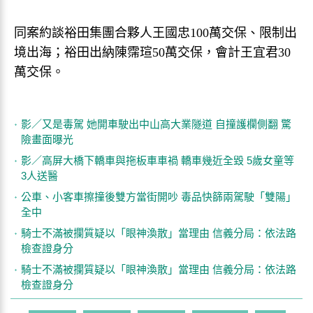
同案約談裕田集團合夥人王國忠100萬交保、限制出
境出海；裕田出納陳霈瑄50萬交保，會計王宜君30
萬交保。
影／又是毒駕 她開車駛出中山高大業隧道 自撞護欄側翻 驚
險畫面曝光
影／高屏大橋下轎車與拖板車車禍 轎車幾近全毀 5歲女童等
3人送醫
公車、小客車擦撞後雙方當街開吵 毒品快篩兩駕駛「雙陽」
全中
騎士不滿被攔質疑以「眼神渙散」當理由 信義分局：依法路
檢查證身分
騎士不滿被攔質疑以「眼神渙散」當理由 信義分局：依法路
檢查證身分