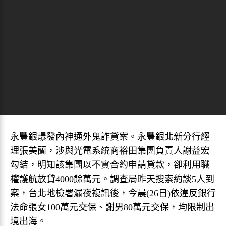
永豐銀爆發內神通外鬼詐貸案。永豐銀北新分行經
理張美蘭，涉與光電系統商裕田集團負責人謝益宏
勾結，明知該集團以不實合約申請貸款，卻利用職
權護航放貸4000餘萬元。調查局昨天搜索約談5人到
案，台北地檢署漏夜複訊後，今晨(26日)依違反銀行
法命張女100萬元交保、謝男80萬元交保，均限制出
境出海。