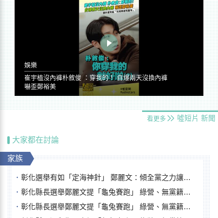
娛樂
崔宇植沒內褲朴敘俊 ：穿我的！ 自爆兩天沒換內褲
嚇歪鄭裕美
噓短片
新聞
看更多
大家都在討論
家族
彰化選舉有如「定海神針」 鄭麗文：傾全黨之力讓彰化贏
彰化縣長選舉鄭麗文提「龜兔賽跑」 綠營、無黨籍忙否認是烏龜
彰化縣長選舉鄭麗文提「龜兔賽跑」 綠營、無黨籍忙否認是烏龜