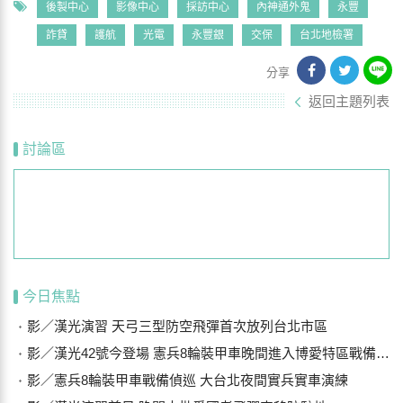
後製中心
影像中心
採訪中心
內神通外鬼
永豐
詐貸
護航
光電
永豐銀
交保
台北地檢署
分享
返回主題列表
討論區
今日焦點
影／漢光演習 天弓三型防空飛彈首次放列台北市區
影／漢光42號今登場 憲兵8輪裝甲車晚間進入博愛特區戰備偵巡
影／憲兵8輪裝甲車戰備偵巡 大台北夜間實兵實車演練