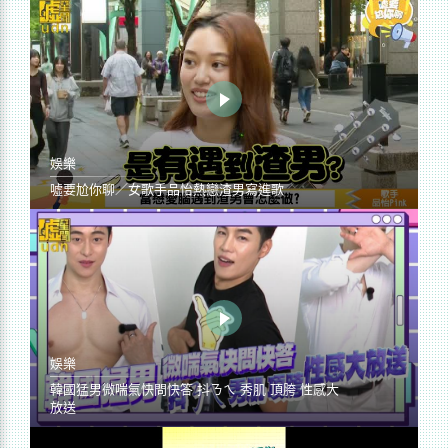
娛樂
噓要尬你聊／女歌手品怡熱戀渣男寫進歌
娛樂
韓國猛男微喘氣快問快答 抖ㄋㄟ 秀肌 頂胯 性感大
放送