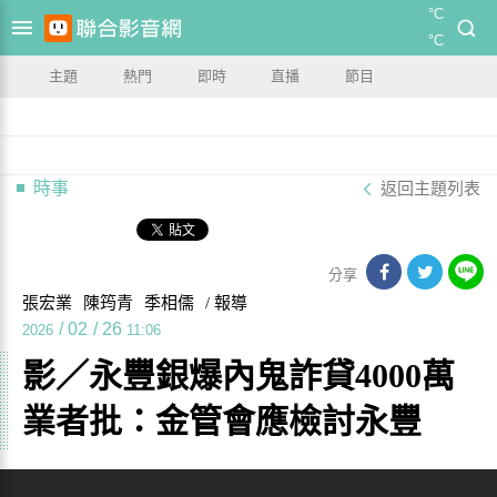
°C
°C
主題
熱門
即時
直播
節目
時事
返回主題列表
分享
張宏業
陳筠青
季相儒
/ 報導
/
02
/
26
2026
11:06
影／永豐銀爆內鬼詐貸4000萬
業者批：金管會應檢討永豐