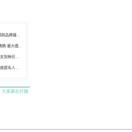
別標誌重磅啟用
遺憾無緣大聯盟
裁判人生國際發光
除名 將另提他人
大家都在討論