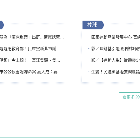
棒球
「滾床單案」出庭...遭罵妖孽下地獄 張淑娟批：舌頭殺人有罪
國家運動產業發展中心 官網與品牌識
吧教育部！民眾黨新北市議員參選人提出校園反毒防線升級政見
影／陳鏞基引退哽咽謝3個媽媽 最大
鎮」今上線！ 富江雙頭、雙一、人頭氣球全登場
影／【運動人生】從通靈少女到無任所大使 劉柏君女
公公殺害媳婦命案 高大成：要害殺多刀顯示怨恨深
生變！民進黨基隆安樂區議員提名人黃永翔突被
看更多