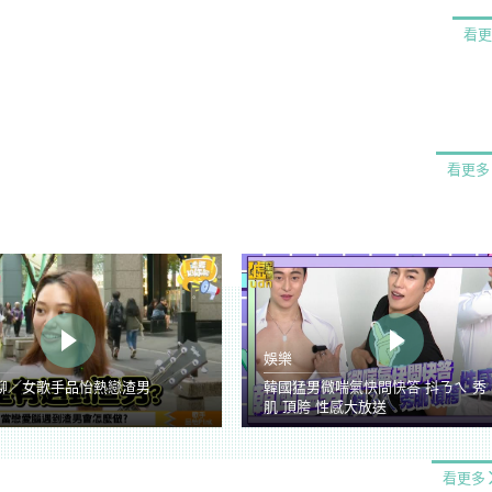
看更
看更多
娛樂
聊／女歌手品怡熱戀渣男
韓國猛男微喘氣快問快答 抖ㄋㄟ 秀
肌 頂胯 性感大放送
看更多