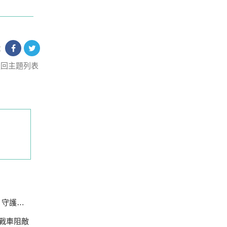
享
返回主題列表
護主權
0戰車阻敵