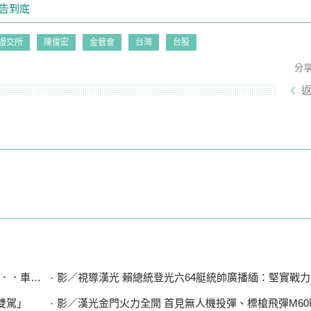
告到底
證交所
陳俊宏
金管會
台灣
台股
分
曝光是他
影／視導漢光 賴總統登光六64艇統帥廣播緬：堅實戰力 守
雙駕」
影／漢光金門火力全開 首見無人機投彈、標槍飛彈M6