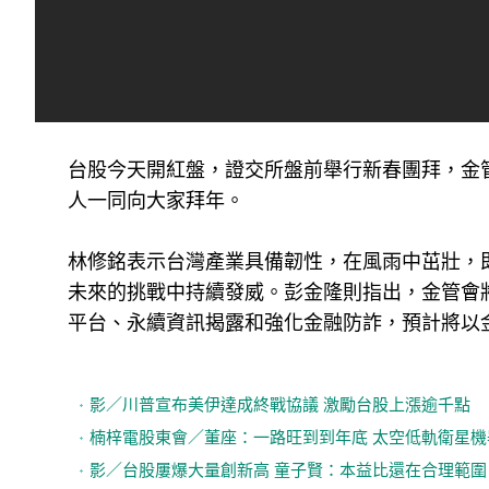
台股今天開紅盤，證交所盤前舉行新春團拜，金
人一同向大家拜年。
林修銘表示台灣產業具備韌性，在風雨中茁壯，
未來的挑戰中持續發威。彭金隆則指出，金管會
平台、永續資訊揭露和強化金融防詐，預計將以
影／川普宣布美伊達成終戰協議 激勵台股上漲逾千點
楠梓電股東會／董座：一路旺到到年底 太空低軌衛星機
影／台股屢爆大量創新高 童子賢：本益比還在合理範圍