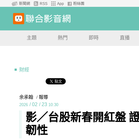
新聞網
RSS
App
粉絲團
主題
熱門
即時
直播
財經
余承翰
/ 報導
/
02
/
23
2026
10:30
影／台股新春開紅盤 
韌性