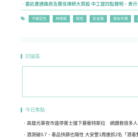
委託書通路商及寶佳律師大買股 中工提四點聲明、表示
不確定性
林修銘
韌性
彭金隆
資本市場
討論區
今日焦點
高雄光華夜市違停賓士擋下暴衝特斯拉 網讚救很多人．．車主
酒測破0.7、毒品快篩也陽性 大安警1周連抓2名「酒毒