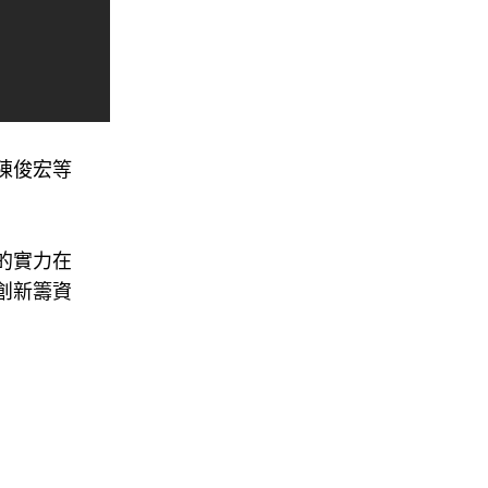
陳俊宏等
的實力在
創新籌資