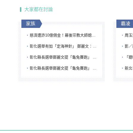
大家都在討論
家族
霸凌
慈濟遭詐10億佣金！幕後宗教大師媳婦獲100萬交保...快步奔離不發一語
周玉蔻為
彰化選舉有如「定海神針」 鄭麗文：傾全黨之力讓彰化贏
影／醒醒
彰化縣長選舉鄭麗文提「龜兔賽跑」 綠營、無黨籍忙否認是烏龜
「聰明
彰化縣長選舉鄭麗文提「龜兔賽跑」 綠營、無黨籍忙否認是烏龜
新北市