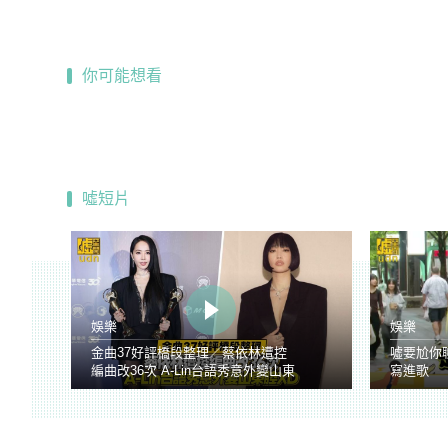
你可能想看
噓短片
娛樂
娛樂
金曲37好評橋段整理／蔡依林遭控
噓要尬你
編曲改36次 A-Lin台語秀意外變山東
寫進歌
腔