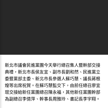
新北市議會民進黨團今天舉行總召集人暨幹部交接
典禮，新北市長侯友宜、副市長劉和然、民進黨立
委暨黨部主委、新北市長參選人蘇巧慧、議長蔣根
煌等出席祝賀。在蘇巧慧監交下，由前任總召廖宜
琨交接給新任黨團總召陳永福，其他新任黨團幹部
為副總召李倩萍、幹事長周雅玲、書記長李宇翔。