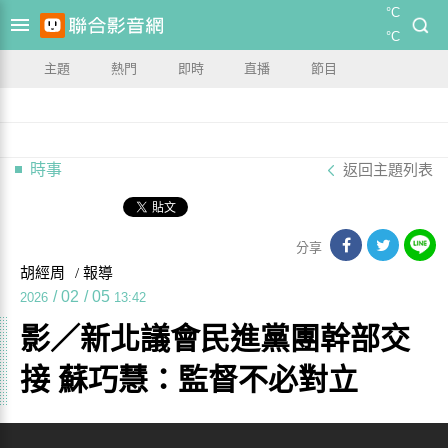
°C
°C
主題
熱門
即時
直播
節目
時事
返回主題列表
分享
胡經周
/ 報導
/
02
/
05
2026
13:42
影／新北議會民進黨團幹部交
接 蘇巧慧：監督不必對立