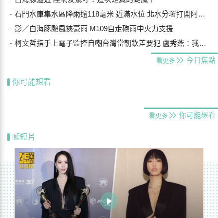
石門水庫集水區降雨逾118毫米 近滿水位 北水分署打開阿姆坪防淤隧道
影／白海豚颱風挾豪雨 M109自走砲雨中火力支援
柯文哲指手上電子監控自嘲台灣當朝欽差要犯 盧秀燕：我們要更勇敢
今日焦點
看更多
你可能想看
你可能想看
看更多
噓短片