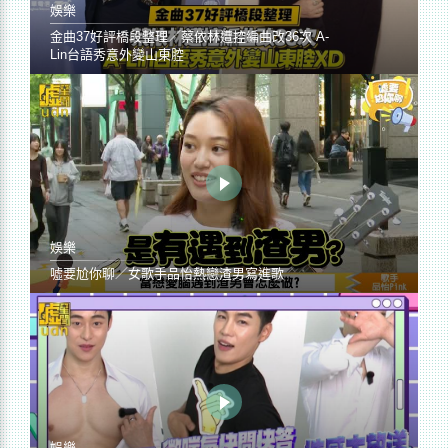
娛樂
金曲37好評橋段整理／蔡依林遭控編曲改36次 A-
Lin台語秀意外變山東腔
娛樂
噓要尬你聊／女歌手品怡熱戀渣男寫進歌
娛樂