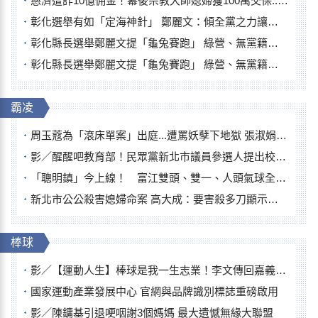
慈濟遭詐10億佣金！幕後宗教大師媳婦獲100萬交保...快步奔離不發一語
彰化選舉有如「定海神針」 鄭麗文：傾全黨之力讓彰化贏
彰化縣長選舉鄭麗文提「龜兔賽跑」 綠營、無黨籍忙否認是烏龜
彰化縣長選舉鄭麗文提「龜兔賽跑」 綠營、無黨籍忙否認是烏龜
霸凌
周玉蔻為「滾床單案」出庭...遭罵妖孽下地獄 張淑娟批：舌頭殺人有罪
影／醒醒吧教育部！民眾黨新北市議員參選人提出校園反毒防線升級政見
「聰明鎮」今上線！ 富江雙頭、雙一、人頭氣球全登場
新北市公公殺害媳婦命案 高大成：要害殺多刀顯示怨恨深
棒球
影／【運動人生】棒球是我一生志業！李文傳回嘉義扎根點亮KANO精神
國家運動產業發展中心 官網與品牌識別標誌重磅啟用
影／陳鏞基引退哽咽謝3個媽媽 最大遺憾無緣大聯盟