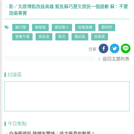
影／北原博館改設高雄 藍批蘇巧慧欠原民一個道歉 蘇：不要
扭曲事實
蘇巧慧
蔣根煌
總召集人
民進黨團
劉和然
營養午餐
侯友宜
新北
書記長
民進黨
分享
返回主題列表
討論區
今日焦點
白海豚逼近 陸網友驚呼：這次是真的颱風！