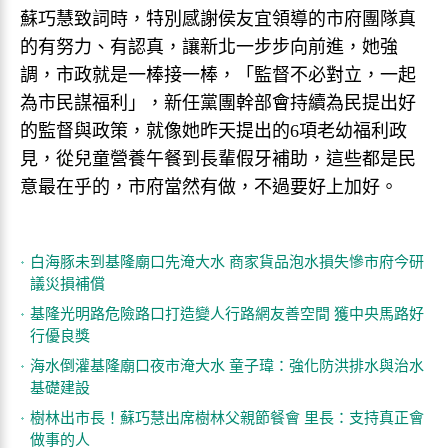
蘇巧慧致詞時，特別感謝侯友宜領導的市府團隊真
的有努力、有認真，讓新北一步步向前進，她強
調，市政就是一棒接一棒，「監督不必對立，一起
為市民謀福利」，新任黨團幹部會持續為民提出好
的監督與政策，就像她昨天提出的6項老幼福利政
見，從兒童營養午餐到長輩假牙補助，這些都是民
意最在乎的，市府當然有做，不過要好上加好。
白海豚未到基隆廟口先淹大水 商家貨品泡水損失慘市府今研
議災損補償
基隆光明路危險路口打造變人行路網友善空間 獲中央馬路好
行優良獎
海水倒灌基隆廟口夜市淹大水 童子瑋：強化防洪排水與治水
基礎建設
樹林出市長！蘇巧慧出席樹林父親節餐會 里長：支持真正會
做事的人