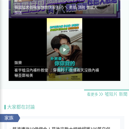
韓國猛男微喘氣快問快答 抖ㄋㄟ 秀肌 頂胯 性感大
放送
娛樂
崔宇植沒內褲朴敘俊 ：穿我的！ 自爆兩天沒換內褲
嚇歪鄭裕美
噓短片
新聞
看更多
大家都在討論
家族