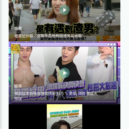
娛樂
噓要尬你聊／女歌手品怡熱戀渣男寫進歌
娛樂
韓國猛男微喘氣快問快答 抖ㄋㄟ 秀肌 頂胯 性感大
放送