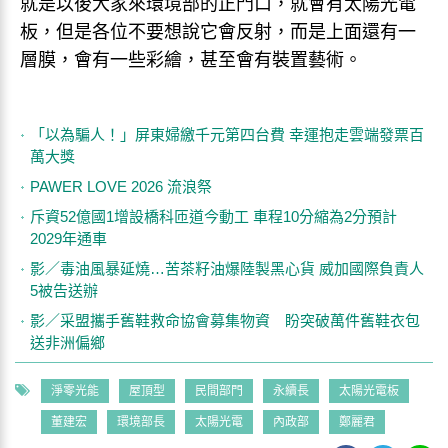
就是以後大家來環境部的正門口，就會有太陽光電
板，但是各位不要想說它會反射，而是上面還有一
層膜，會有一些彩繪，甚至會有裝置藝術。
「以為騙人！」屏東婦繳千元第四台費 幸運抱走雲端發票百
萬大獎
PAWER LOVE 2026 流浪祭
斥資52億國1增設橋科匝道今動工 車程10分縮為2分預計
2029年通車
影／毒油風暴延燒…苦茶籽油爆陸製黑心貨 威加國際負責人
5被告送辦
影／采盟攜手舊鞋救命協會募集物資 盼突破萬件舊鞋衣包
送非洲偏鄉
淨零光能
屋頂型
民間部門
永續長
太陽光電板
董建宏
環境部長
太陽光電
內政部
鄭麗君