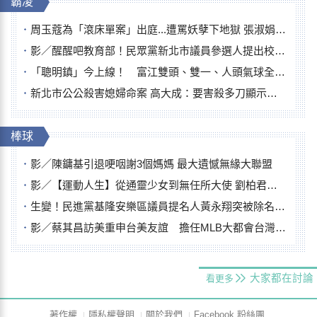
霸凌
周玉蔻為「滾床單案」出庭...遭罵妖孽下地獄 張淑娟批：舌頭殺人有罪
影／醒醒吧教育部！民眾黨新北市議員參選人提出校園反毒防線升級政見
「聰明鎮」今上線！ 富江雙頭、雙一、人頭氣球全登場
新北市公公殺害媳婦命案 高大成：要害殺多刀顯示怨恨深
棒球
影／陳鏞基引退哽咽謝3個媽媽 最大遺憾無緣大聯盟
影／【運動人生】從通靈少女到無任所大使 劉柏君女裁判人生國際發光
生變！民進黨基隆安樂區議員提名人黃永翔突被除名 將另提他人
影／蔡其昌訪美重申台美友誼 擔任MLB大都會台灣日開球嘉賓
大家都在討論
看更多
著作權
隱私權聲明
關於我們
Facebook 粉絲團