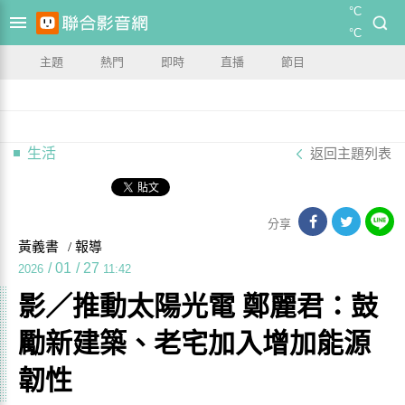
°C
°C
主題
熱門
即時
直播
節目
生活
返回主題列表
分享
黃義書
/ 報導
/
01
/
27
2026
11:42
影／推動太陽光電 鄭麗君：鼓
勵新建築、老宅加入增加能源
韌性