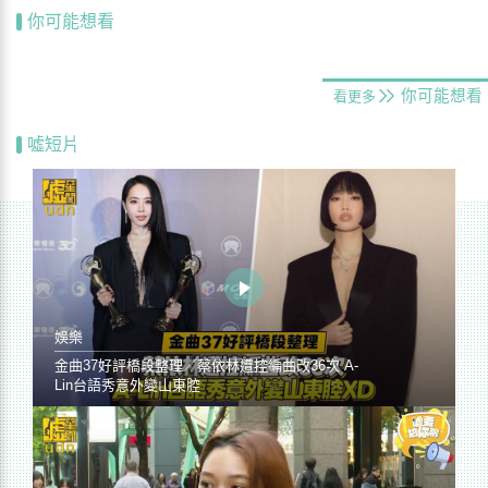
你可能想看
你可能想看
看更多
噓短片
娛樂
金曲37好評橋段整理／蔡依林遭控編曲改36次 A-
Lin台語秀意外變山東腔