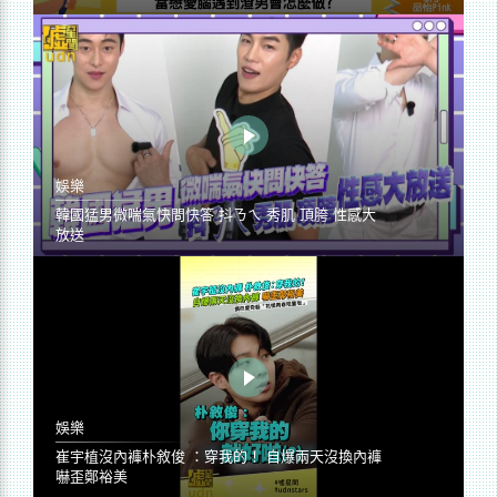
娛樂
韓國猛男微喘氣快問快答 抖ㄋㄟ 秀肌 頂胯 性感大
放送
娛樂
崔宇植沒內褲朴敘俊 ：穿我的！ 自爆兩天沒換內褲
嚇歪鄭裕美