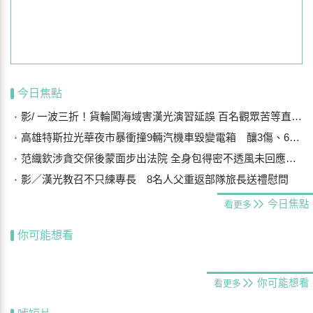
今日焦點
影/ 一波三折！貨輪闖海域害漢光演習延誤 百名觀眾苦等直呼可惜
高雄特斯拉光華夜市暴衝撞9輛汽機車毀變電箱 釀3傷、600戶停電
范織欽涉貪交保後蒙面步出法院 全身包得密不透風未回應案情
影／漢光教召不只練專長 8名人父重返部隊旅長送禮慰問
今日焦點
看更多
你可能想看
你可能想看
看更多