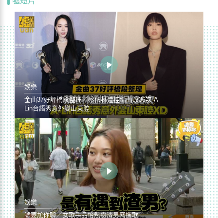
噓短片
娛樂
金曲37好評橋段整理／蔡依林遭控編曲改36次 A-
Lin台語秀意外變山東腔
娛樂
噓要尬你聊／女歌手品怡熱戀渣男寫進歌