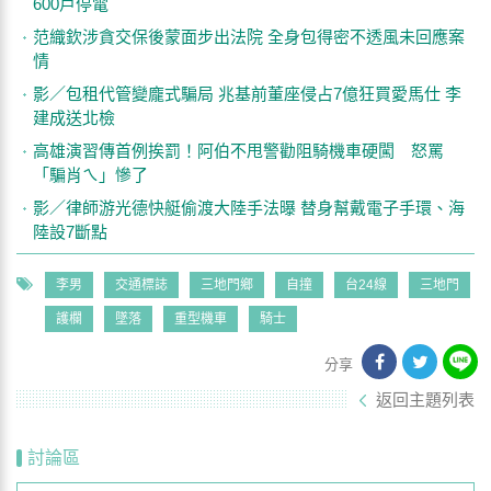
600戶停電
范織欽涉貪交保後蒙面步出法院 全身包得密不透風未回應案
情
影／包租代管變龐式騙局 兆基前董座侵占7億狂買愛馬仕 李
建成送北檢
高雄演習傳首例挨罰！阿伯不甩警勸阻騎機車硬闖 怒罵
「騙肖ㄟ」慘了
影／律師游光德快艇偷渡大陸手法曝 替身幫戴電子手環、海
陸設7斷點
李男
交通標誌
三地門鄉
自撞
台24線
三地門
護欄
墜落
重型機車
騎士
分享
返回主題列表
討論區