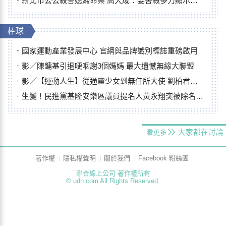
新北市公公殺害媳婦命案 高大成：要害殺多刀顯示怨恨深
棒球
國家運動產業發展中心 官網與品牌識別標誌重磅啟用
影／陳鏞基引退哽咽謝3個媽媽 最大遺憾無緣大聯盟
影／【運動人生】從通靈少女到無任所大使 劉柏君女裁判人生國際發光
生變！民進黨基隆安樂區議員提名人黃永翔突被除名 將另提他人
大家都在討論
看更多
著作權
隱私權聲明
關於我們
Facebook 粉絲團
聯合線上公司 著作權所有
© udn.com All Rights Reserved.