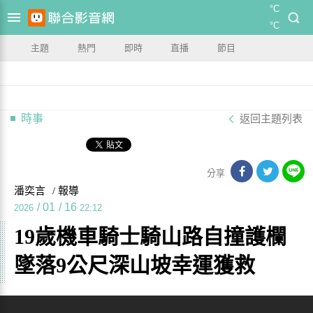
°C
°C
主題
熱門
即時
直播
節目
時事
返回主題列表
分享
潘奕言
/ 報導
/
01
/
16
2026
22:12
19歲機車騎士騎山路自撞護欄
墜落9公尺深山坡幸運獲救