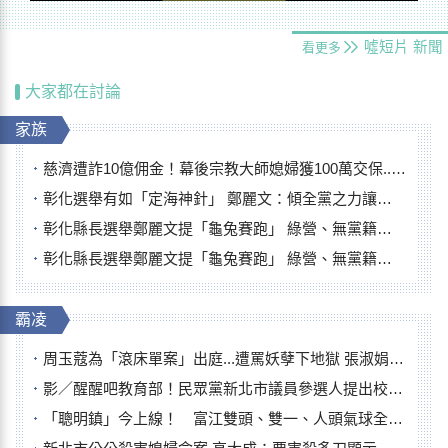
噓短片
新聞
看更多
大家都在討論
家族
慈濟遭詐10億佣金！幕後宗教大師媳婦獲100萬交保...快步奔離不發一語
彰化選舉有如「定海神針」 鄭麗文：傾全黨之力讓彰化贏
彰化縣長選舉鄭麗文提「龜兔賽跑」 綠營、無黨籍忙否認是烏龜
彰化縣長選舉鄭麗文提「龜兔賽跑」 綠營、無黨籍忙否認是烏龜
霸凌
周玉蔻為「滾床單案」出庭...遭罵妖孽下地獄 張淑娟批：舌頭殺人有罪
影／醒醒吧教育部！民眾黨新北市議員參選人提出校園反毒防線升級政見
「聰明鎮」今上線！ 富江雙頭、雙一、人頭氣球全登場