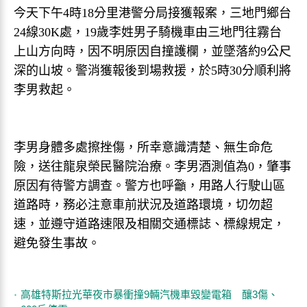
今天下午4時18分里港警分局接獲報案，三地門鄉台
24線30K處，19歲李姓男子騎機車由三地門往霧台
上山方向時，因不明原因自撞護欄，並墜落約9公尺
深的山坡。警消獲報後到場救援，於5時30分順利將
李男救起。
李男身體多處擦挫傷，所幸意識清楚、無生命危
險，送往龍泉榮民醫院治療。李男酒測值為0，肇事
原因有待警方調查。警方也呼籲，用路人行駛山區
道路時，務必注意車前狀況及道路環境，切勿超
速，並遵守道路速限及相關交通標誌、標線規定，
避免發生事故。
高雄特斯拉光華夜市暴衝撞9輛汽機車毀變電箱 釀3傷、