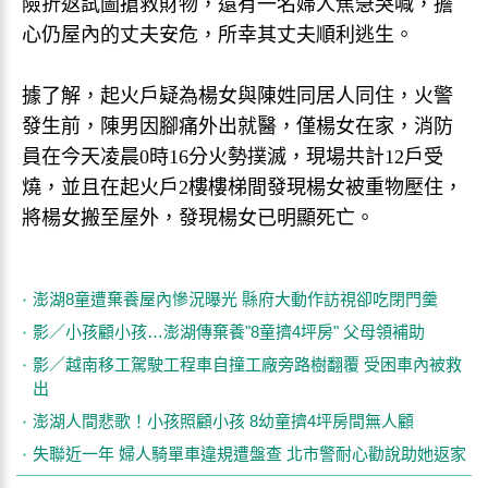
險折返試圖搶救財物，還有一名婦人焦急哭喊，擔
心仍屋內的丈夫安危，所幸其丈夫順利逃生。
據了解，起火戶疑為楊女與陳姓同居人同住，火警
發生前，陳男因腳痛外出就醫，僅楊女在家，消防
員在今天凌晨0時16分火勢撲滅，現場共計12戶受
燒，並且在起火戶2樓樓梯間發現楊女被重物壓住，
將楊女搬至屋外，發現楊女已明顯死亡。
澎湖8童遭棄養屋內慘況曝光 縣府大動作訪視卻吃閉門羹
影／小孩顧小孩…澎湖傳棄養"8童擠4坪房" 父母領補助
影／越南移工駕駛工程車自撞工廠旁路樹翻覆 受困車內被救
出
澎湖人間悲歌！小孩照顧小孩 8幼童擠4坪房間無人顧
失聯近一年 婦人騎單車違規遭盤查 北市警耐心勸說助她返家