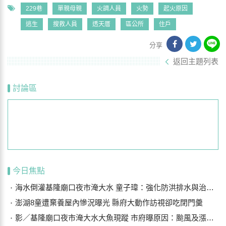
229巷
單親母親
火調人員
火勢
起火原因
逃生
搜救人員
透天厝
區公所
住戶
分享
返回主題列表
討論區
今日焦點
海水倒灌基隆廟口夜市淹大水 童子瑋：強化防洪排水與治水基礎建設
澎湖8童遭棄養屋內慘況曝光 縣府大動作訪視卻吃閉門羹
影／基隆廟口夜市淹大水大魚現蹤 市府曝原因：颱風及漲潮海水倒灌