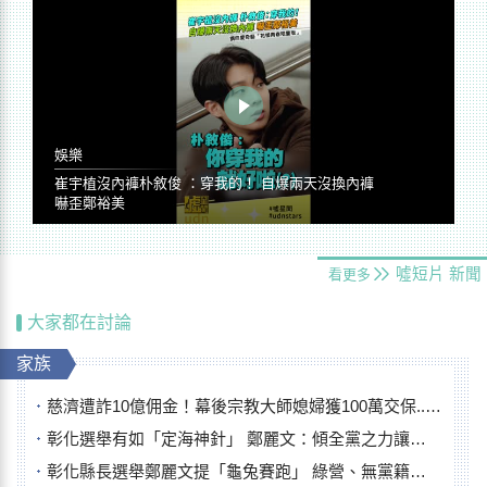
娛樂
崔宇植沒內褲朴敘俊 ：穿我的！ 自爆兩天沒換內褲
嚇歪鄭裕美
噓短片
新聞
看更多
大家都在討論
家族
慈濟遭詐10億佣金！幕後宗教大師媳婦獲100萬交保...快步奔離不發一語
彰化選舉有如「定海神針」 鄭麗文：傾全黨之力讓彰化贏
彰化縣長選舉鄭麗文提「龜兔賽跑」 綠營、無黨籍忙否認是烏龜