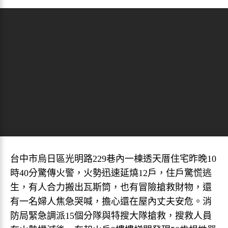
台中市烏日區光明路229巷內一棟透天厝住宅昨晚10
時40分驚傳火警，火勢迅速延燒12戶，住戶驚慌逃
生，有人合力搬出瓦斯筒，也有冒險搶救財物，還
有一名婦人焦急哭喊，擔心還在屋內丈夫安危。消
防局緊急調派15個分隊與特搜大隊搶救，搜救人員