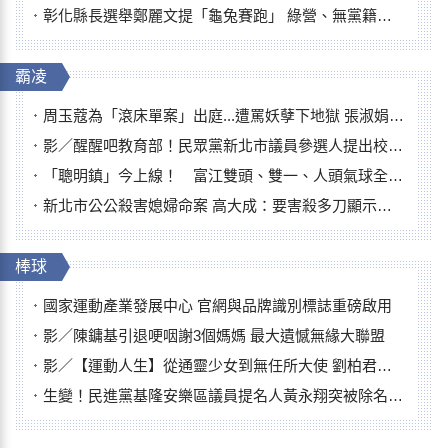
彰化縣長選舉鄭麗文提「龜兔賽跑」 綠營、無黨籍忙否認是烏龜
霸凌
周玉蔻為「滾床單案」出庭...遭罵妖孽下地獄 張淑娟批：舌頭殺人有罪
影／醒醒吧教育部！民眾黨新北市議員參選人提出校園反毒防線升級政見
「聰明鎮」今上線！ 富江雙頭、雙一、人頭氣球全登場
新北市公公殺害媳婦命案 高大成：要害殺多刀顯示怨恨深
棒球
國家運動產業發展中心 官網與品牌識別標誌重磅啟用
影／陳鏞基引退哽咽謝3個媽媽 最大遺憾無緣大聯盟
影／【運動人生】從通靈少女到無任所大使 劉柏君女裁判人生國際發光
生變！民進黨基隆安樂區議員提名人黃永翔突被除名 將另提他人