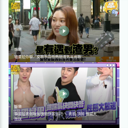
娛樂
噓要尬你聊／女歌手品怡熱戀渣男寫進歌
娛樂
韓國猛男微喘氣快問快答 抖ㄋㄟ 秀肌 頂胯 性感大
放送