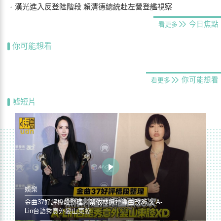
漢光進入反登陸階段 賴清德總統赴左營登艦視察
今日焦點
看更多
你可能想看
你可能想看
看更多
噓短片
娛樂
金曲37好評橋段整理／蔡依林遭控編曲改36次 A-
Lin台語秀意外變山東腔