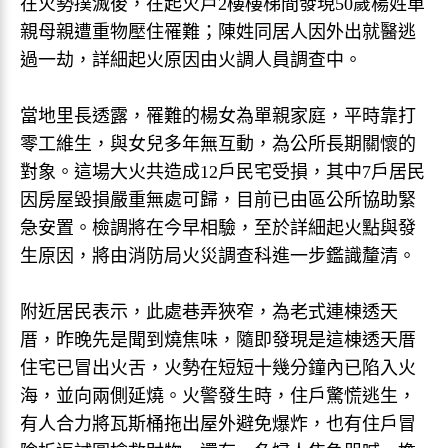
在火勢撲滅後，在起火戶2樓樓梯間發現50歲楊姓單
親母親遭重物壓住罹難；陳姓同居人因外出就醫逃
過一劫，詳細起火原因由火調人員調查中。
當地里長透露，罹難的楊女為單親家庭，平時靠打
零工維生，與女兒多年無互動，為公所長期關懷的
對象。這場大火共造成12戶民宅受損，其中7戶居民
因房屋毀損嚴重無處可歸，目前已由區公所協助緊
急安置。檢調將在今早相驗，至於詳細起火點與發
生原因，將由消防局火災調查科進一步鑑識釐清。
附近居民表示，此處巷弄狹窄，為老式連棟透天
厝，昨晚先是聞到燒焦味，隨即發現是這棟透天厝
住宅已冒出火舌，火勢在短短十幾分鐘內已陷入火
海，並向兩側延燒。火警發生時，住戶驚慌逃生，
有人合力將瓦斯桶拖出屋外避免爆炸，也有住戶冒