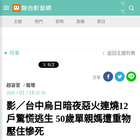
°C
°C
主題
熱門
即時
直播
節目
時事
返回主題列表
分享
趙容萱
/ 報導
/
01
/
16
2026
07:55
影／台中烏日暗夜惡火連燒12
戶驚慌逃生 50歲單親媽遭重物
壓住慘死