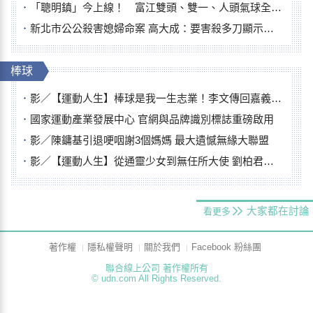
「聰明鎮」今上線！ 富江雙頭、雙一、人頭氣球全登場
新北市公公殺害媳婦命案 高大成：要害殺多刀顯示怨恨深
棒球
影／【運動人生】棒球是我一生志業！李文傳回嘉義扎根點亮KANO精神
國家運動產業發展中心 官網與品牌識別標誌重磅啟用
影／陳鏞基引退哽咽謝3個媽媽 最大遺憾無緣大聯盟
影／【運動人生】從通靈少女到無任所大使 劉柏君女裁判人生國際發光
大家都在討論
看更多
著作權
隱私權聲明
關於我們
Facebook 粉絲團
聯合線上公司 著作權所有
© udn.com All Rights Reserved.