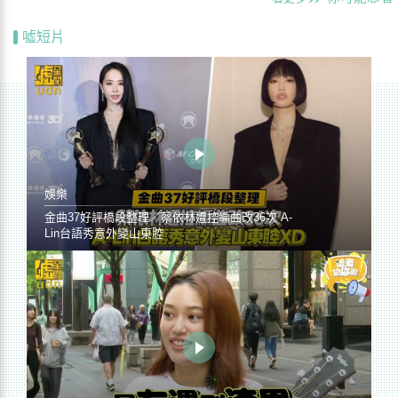
噓短片
娛樂
金曲37好評橋段整理／蔡依林遭控編曲改36次 A-
Lin台語秀意外變山東腔