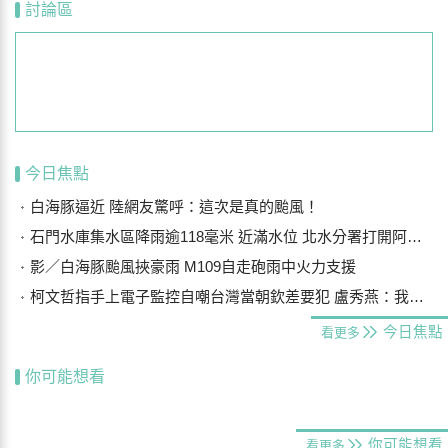
討論區
今日焦點
白海豚逼近 陸網友驚呼：這次是真的颱風！
石門水庫集水區降雨逾118毫米 近滿水位 北水分署打開阿姆坪防淤隧道
影／白海豚颱風挾豪雨 M109自走砲雨中火力支援
柯文哲指手上電子監控自嘲台灣當朝欽差要犯 盧秀燕：我們要更勇敢
今日焦點
看更多
你可能想看
你可能想看
看更多