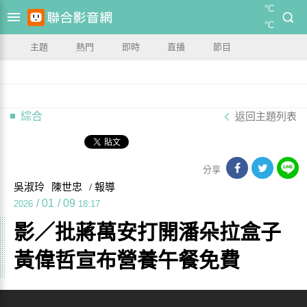
°C
°C
主題
熱門
即時
直播
節目
綜合
返回主題列表
分享
吳淑玲
陳世忠
/ 報導
/
01
/
09
2026
18:17
影／批蔣萬安打開潘朵拉盒子
黃偉哲宣布營養午餐免費