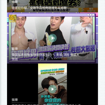
娛樂
噓要尬你聊／女歌手品怡熱戀渣男寫進歌
娛樂
韓國猛男微喘氣快問快答 抖ㄋㄟ 秀肌 頂胯 性感大
放送
娛樂