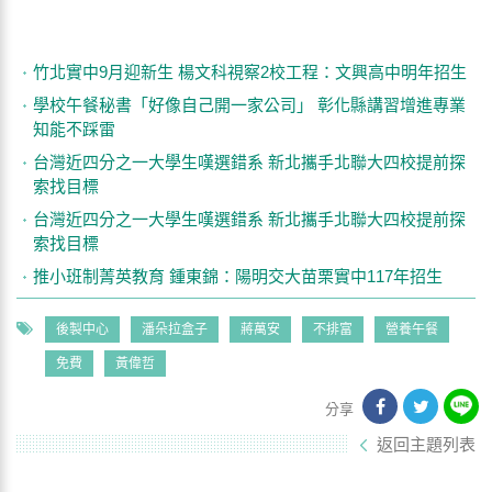
竹北實中9月迎新生 楊文科視察2校工程：文興高中明年招生
學校午餐秘書「好像自己開一家公司」 彰化縣講習增進專業
知能不踩雷
台灣近四分之一大學生嘆選錯系 新北攜手北聯大四校提前探
索找目標
台灣近四分之一大學生嘆選錯系 新北攜手北聯大四校提前探
索找目標
推小班制菁英教育 鍾東錦：陽明交大苗栗實中117年招生
後製中心
潘朵拉盒子
蔣萬安
不排富
營養午餐
免費
黃偉哲
分享
返回主題列表