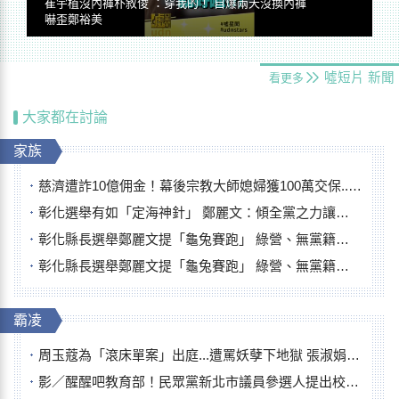
崔宇植沒內褲朴敘俊 ：穿我的！ 自爆兩天沒換內褲
嚇歪鄭裕美
噓短片
新聞
看更多
大家都在討論
家族
慈濟遭詐10億佣金！幕後宗教大師媳婦獲100萬交保...快步奔離不發一語
彰化選舉有如「定海神針」 鄭麗文：傾全黨之力讓彰化贏
彰化縣長選舉鄭麗文提「龜兔賽跑」 綠營、無黨籍忙否認是烏龜
彰化縣長選舉鄭麗文提「龜兔賽跑」 綠營、無黨籍忙否認是烏龜
霸凌
周玉蔻為「滾床單案」出庭...遭罵妖孽下地獄 張淑娟批：舌頭殺人有罪
影／醒醒吧教育部！民眾黨新北市議員參選人提出校園反毒防線升級政見