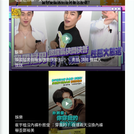
娛樂
韓國猛男微喘氣快問快答 抖ㄋㄟ 秀肌 頂胯 性感大
放送
娛樂
崔宇植沒內褲朴敘俊 ：穿我的！ 自爆兩天沒換內褲
嚇歪鄭裕美