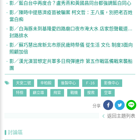
影／藍白台中再度合？盧秀燕和黃國昌同台都強調藍白同心
影／陳時中提慈濟疫苗被騙案 柯文哲：王八蛋，別把老百姓
當白痴
影／白海豚未到基隆愛四路廟口夜市淹大水 店家怨聲載道…
封路排水
影／蘇巧慧出席新北市原民歲時祭儀 從生活 文化 制度3面向
照顧加倍
影／漢光演習想定共軍多日飛彈連炸 第五作戰區備戰來襲船
團
天安二號
辛柏毅
後製中心
Ｆ-16
影像中心
特檢
顧立雄
飛官
戰機
搜救
空軍
分享
返回主題列表
討論區