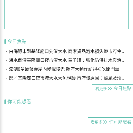
今日焦點
白海豚未到基隆廟口先淹大水 商家貨品泡水損失慘市府今研議災損補償
海水倒灌基隆廟口夜市淹大水 童子瑋：強化防洪排水與治水基礎建設
澎湖8童遭棄養屋內慘況曝光 縣府大動作訪視卻吃閉門羹
影／基隆廟口夜市淹大水大魚現蹤 市府曝原因：颱風及漲潮海水倒灌
今日焦點
看更多
你可能想看
你可能想看
看更多