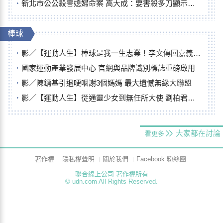
新北市公公殺害媳婦命案 高大成：要害殺多刀顯示怨恨深
棒球
影／【運動人生】棒球是我一生志業！李文傳回嘉義扎根點亮KANO精神
國家運動產業發展中心 官網與品牌識別標誌重磅啟用
影／陳鏞基引退哽咽謝3個媽媽 最大遺憾無緣大聯盟
影／【運動人生】從通靈少女到無任所大使 劉柏君女裁判人生國際發光
大家都在討論
看更多
著作權
隱私權聲明
關於我們
Facebook 粉絲團
聯合線上公司 著作權所有
© udn.com All Rights Reserved.