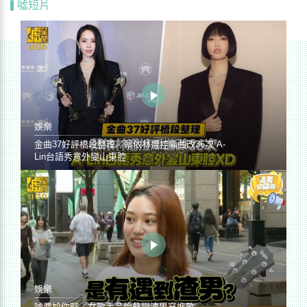
噓短片
娛樂
金曲37好評橋段整理／蔡依林遭控編曲改36次 A-
Lin台語秀意外變山東腔
娛樂
噓要尬你聊／女歌手品怡熱戀渣男寫進歌