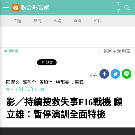
°C
°C
主題
熱門
即時
直播
節目
時事
返回主題列表
分享
陳聖文
龔盈全
曾原信
張郁雯
/ 報導
/
01
/
08
2026
10:33
影／持續搜救失事F16戰機 顧
立雄：暫停演訓全面特檢