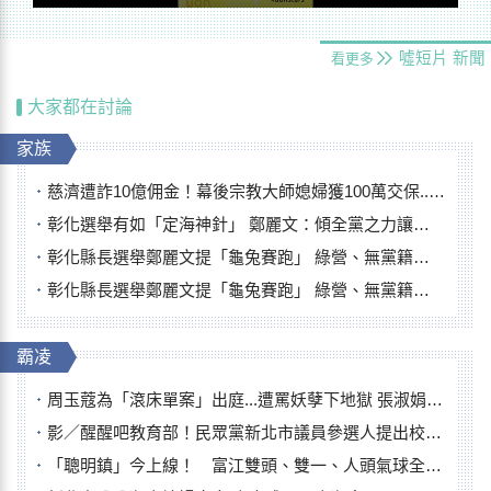
噓短片
新聞
看更多
大家都在討論
家族
慈濟遭詐10億佣金！幕後宗教大師媳婦獲100萬交保...快步奔離不發一語
彰化選舉有如「定海神針」 鄭麗文：傾全黨之力讓彰化贏
彰化縣長選舉鄭麗文提「龜兔賽跑」 綠營、無黨籍忙否認是烏龜
彰化縣長選舉鄭麗文提「龜兔賽跑」 綠營、無黨籍忙否認是烏龜
霸凌
周玉蔻為「滾床單案」出庭...遭罵妖孽下地獄 張淑娟批：舌頭殺人有罪
影／醒醒吧教育部！民眾黨新北市議員參選人提出校園反毒防線升級政見
「聰明鎮」今上線！ 富江雙頭、雙一、人頭氣球全登場