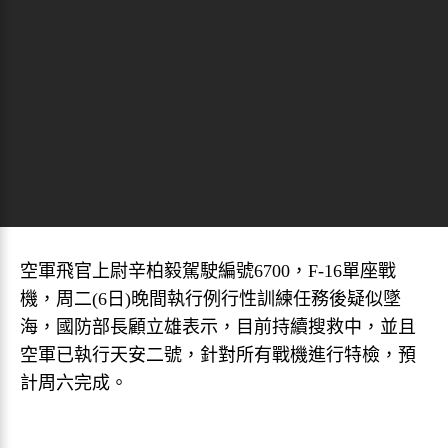
空軍飛官上尉辛柏毅駕駛編號6700，F-16單座戰
機，周二(6日)晚間執行例行性訓練任務後疑似墜
海，國防部長顧立雄表示，目前持續搜救中，並且
空軍已執行天安二號，針對所有戰機進行特檢，預
計周六完成。