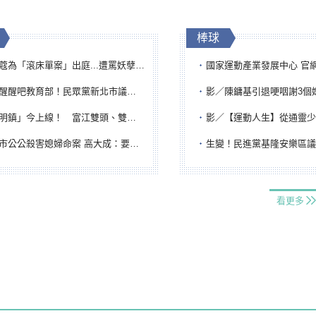
棒球
「滾床單案」出庭...遭罵妖孽下地獄 張淑娟批：舌頭殺人有罪
國家運動產業發展中心 官網與品牌識
吧教育部！民眾黨新北市議員參選人提出校園反毒防線升級政見
影／陳鏞基引退哽咽謝3個媽媽 最大
鎮」今上線！ 富江雙頭、雙一、人頭氣球全登場
影／【運動人生】從通靈少女到無任所大使 劉柏君女
公公殺害媳婦命案 高大成：要害殺多刀顯示怨恨深
生變！民進黨基隆安樂區議員提名人黃永翔突被
看更多