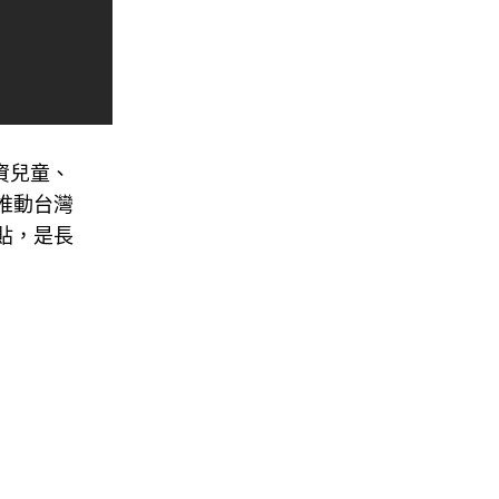
資兒童、
推動台灣
貼，是長