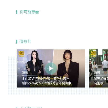
你可能想看
噓短片
娛樂
娛樂
金曲37好評橋段整理／蔡依林遭控
噓要尬你
編曲改36次 A-Lin台語秀意外變山東
寫進歌
腔