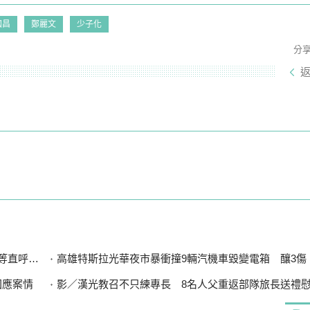
國昌
鄭麗文
少子化
分
直呼可惜
高雄特斯拉光華夜市暴衝撞9輛汽機車毀變電箱 釀3傷、600
回應案情
影／漢光教召不只練專長 8名人父重返部隊旅長送禮