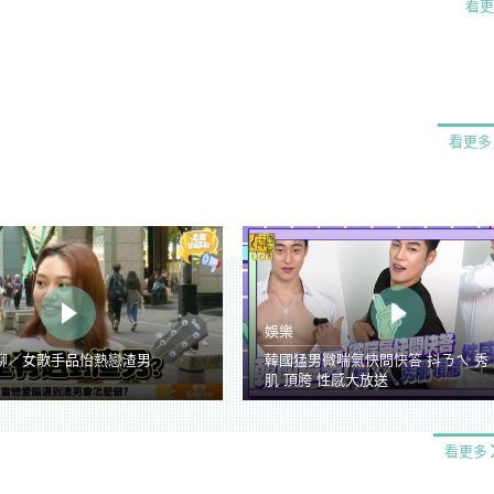
看更
看更多
娛樂
聊／女歌手品怡熱戀渣男
韓國猛男微喘氣快問快答 抖ㄋㄟ 秀
肌 頂胯 性感大放送
看更多