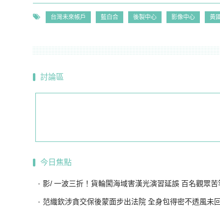
台灣未來帳戶
藍白合
後製中心
影像中心
黃
討論區
今日焦點
影/ 一波三折！貨輪闖海域害漢光演習延誤 百名觀眾苦等
范織欽涉貪交保後蒙面步出法院 全身包得密不透風未