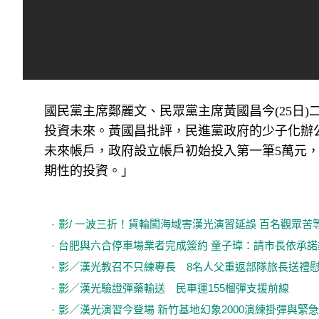
國民黨主席鄭麗文、民眾黨主席黃國昌今(25日)
投資未來。黃國昌批評，民進黨政府的少子化辦
未來帳戶，政府設立帳戶初始投入第一筆5萬元，
期性的投資。」
影/ 一波三折！貨輪闖海域害漢光演習延誤 百名觀眾苦
台肥與六合停車場業者完成簽約 童子瑋：請市長依承諾
影／漢光教召不只練專長 8名人父重返部隊旅長送禮
影／漢光驗證彈藥輸送 民車運155榴彈支援前線
影／漢光演習今登場 新竹基地幻象2000演練掛彈與緊