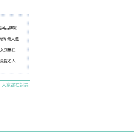
別標誌重磅啟用
遺憾無緣大聯盟
裁判人生國際發光
除名 將另提他人
大家都在討論