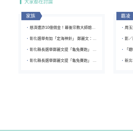
大家都在討論
家族
霸凌
慈濟遭詐10億佣金！幕後宗教大師媳婦獲100萬交保...快步奔離不發一語
周玉蔻為
彰化選舉有如「定海神針」 鄭麗文：傾全黨之力讓彰化贏
影／醒醒
彰化縣長選舉鄭麗文提「龜兔賽跑」 綠營、無黨籍忙否認是烏龜
「聰明
彰化縣長選舉鄭麗文提「龜兔賽跑」 綠營、無黨籍忙否認是烏龜
新北市