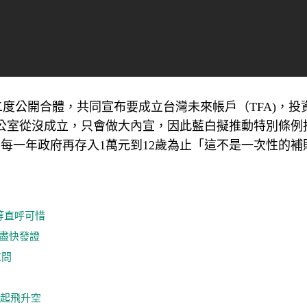
二度公開合體，共同宣布要成立台灣未來帳戶（TFA)，投
公室從沒成立，只會做大內宣，因此藍白擬推動特別條例
每一年政府再存入1萬元到12歲為止「這不是一次性的補
等直呼可惜
盡快發證
慰問
急起飛升空