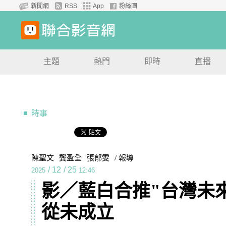
新聞網
RSS
App
粉絲團
主題
熱門
即時
直播
時事
陳聖文
龔盈全
張郁雯
/ 報導
/
12
/
25
2025
12:46
影／藍白合推"台灣未
從未成立