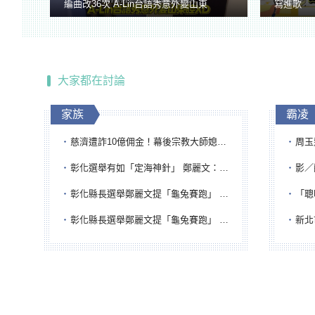
編曲改36次 A-Lin台語秀意外變山東
寫進歌
腔
大家都在討論
家族
霸凌
慈濟遭詐10億佣金！幕後宗教大師媳婦獲100萬交保...快步奔離不發一語
周玉蔻為
彰化選舉有如「定海神針」 鄭麗文：傾全黨之力讓彰化贏
影／醒醒
彰化縣長選舉鄭麗文提「龜兔賽跑」 綠營、無黨籍忙否認是烏龜
「聰明
彰化縣長選舉鄭麗文提「龜兔賽跑」 綠營、無黨籍忙否認是烏龜
新北市