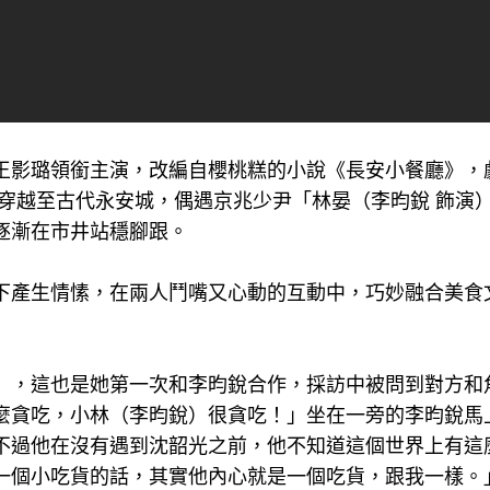
和王影璐領銜主演，改編自櫻桃糕的小說《長安小餐廳》，
穿越至古代永安城，偶遇京兆少尹「林晏（李昀銳 飾演
逐漸在市井站穩腳跟。
下產生情愫，在兩人鬥嘴又心動的互動中，巧妙融合美食
」，這也是她第一次和李昀銳合作，採訪中被問到對方和
麼貪吃，小林（李昀銳）很貪吃！」坐在一旁的李昀銳馬
不過他在沒有遇到沈韶光之前，他不知道這個世界上有這
一個小吃貨的話，其實他內心就是一個吃貨，跟我一樣。