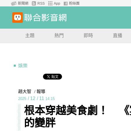
新聞網
RSS
App
粉絲團
主題
熱門
即時
直播
娛樂
趙大智
/ 報導
/
12
/
11
2025
14:15
根本穿越美食劇！ 《
的變胖