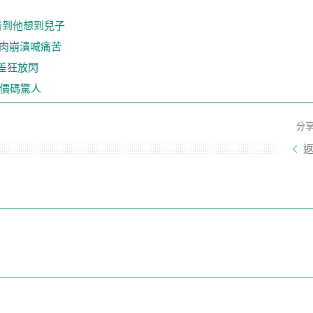
看到他想到兒子
控肉崩潰喊痛苦
高差狂放閃
配價碼驚人
分