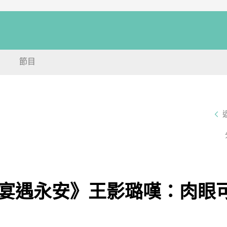
節目
宴遇永安》王影璐嘆：肉眼