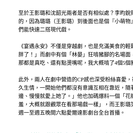
至於王影璐和沈韶光兩者是否有相似處？李昀銳
的，因為璐璐（王影璐）到後面也是個『小萌物
們能快速二搭現代戲。
《宴遇永安》不僅是穿越劇，也是充滿美食的輕
胖了！」而劇中有個「林晏」狂啃豬腳的名場面
那都是真吃、還有點燙嘴呢，我大概啃了4個5個
此外，兩人在劇中營造的CP感也深受粉絲喜愛
久生情，一開始他們都沒有意識互相在靠近，隨
邊、慢慢就愛上她了。」他也加碼爆料一個「花
羞，大概就跟觀眾在看那場戲一樣」，而王影璐笑
週一至週五晚間六點愛爾達影劇台全台首播。