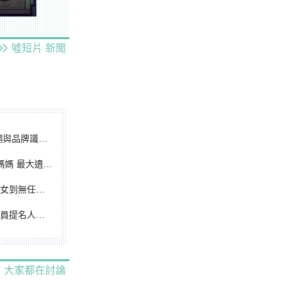
噓短片
新聞
別標誌重磅啟用
遺憾無緣大聯盟
裁判人生國際發光
除名 將另提他人
大家都在討論