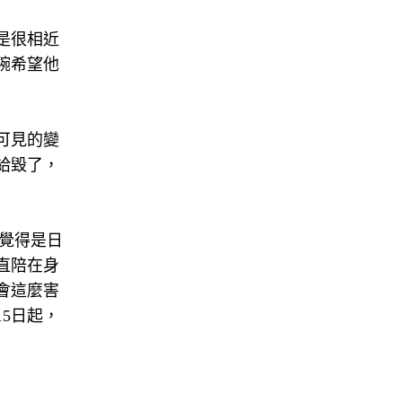
是很相近
碗希望他
可見的變
給毀了，
覺得是日
直陪在身
會這麼害
5日起，