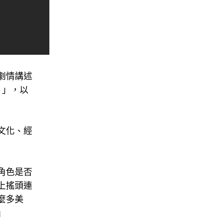
劇情講述
）」，以
文化、經
角色是否
上搖頭連
麼多美
」