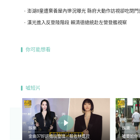
澎湖8童遭棄養屋內慘況曝光 縣府大動作訪視卻吃閉門
漢光進入反登陸階段 賴清德總統赴左營登艦視察
你可能想看
噓短片
娛樂
娛樂
金曲37好評橋段整理／蔡依林遭控
噓要尬你