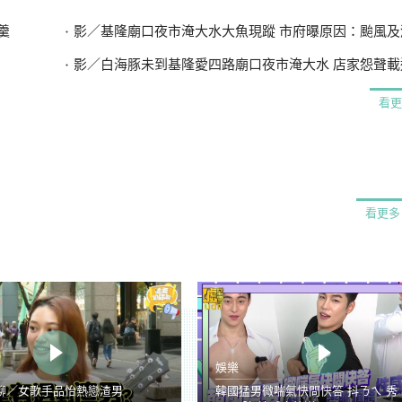
羹
影／基隆廟口夜市淹大水大魚現蹤 市府曝原因：颱風及漲潮
影／白海豚未到基隆愛四路廟口夜市淹大水 店家怨聲載道…
看更
看更多
娛樂
聊／女歌手品怡熱戀渣男
韓國猛男微喘氣快問快答 抖ㄋㄟ 秀