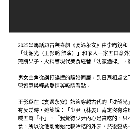
2025黑馬話題古裝喜劇《宴遇永安》由李昀銳
「沈韶光（王影璐 飾演）」和家人一家五口意外
煎餅果子、火鍋等現代美食經營「沈家酒肆」，
男女主角從誤打誤撞的騙婚同居，到日漸相處之
營智慧與輕鬆愛情等吸睛看點。
王影璐在《宴遇永安》飾演穿越古代的「沈韶光
有反差時，她笑說：「少尹（林晏）肯定沒有這
喊五聲「不」，「我覺得少尹內心是貪吃的，只
食，所以從他剛開始比較冷酷的外表，然後變成