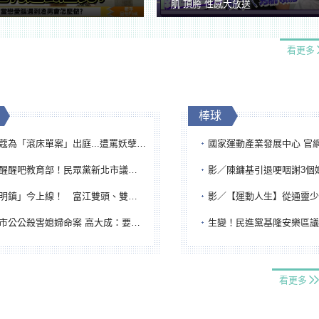
肌 頂胯 性感大放送
看更多
棒球
「滾床單案」出庭...遭罵妖孽下地獄 張淑娟批：舌頭殺人有罪
國家運動產業發展中心 官網與品牌識
吧教育部！民眾黨新北市議員參選人提出校園反毒防線升級政見
影／陳鏞基引退哽咽謝3個媽媽 最大
鎮」今上線！ 富江雙頭、雙一、人頭氣球全登場
影／【運動人生】從通靈少女到無任所大使 劉柏君女
公公殺害媳婦命案 高大成：要害殺多刀顯示怨恨深
生變！民進黨基隆安樂區議員提名人黃永翔突被
看更多