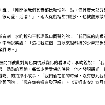
則說：「剛開始我們其實都比較慢熱一點，但其實大部分
』很可愛、活潑！」，兩人從戲裡甜到戲外，也被觀眾敲
鬆喜劇，李昀銳和王影璐異口同聲的說：「我們真的肉眼
，李昀銳笑說：「這把我這個一直以來很矜持的少尹形象
豬腳吧。」
，被問到彼此對角色間情感變化的看法時，李昀銳說：「我
著一點點的互動，每當少尹受傷的時候，他才發現韶光一
瓣吻」的拍攝小故事，「我們倆在拍的時候，沒有想到我
著回說：「我在你旁邊有發現喔」。《宴遇永安》12月1