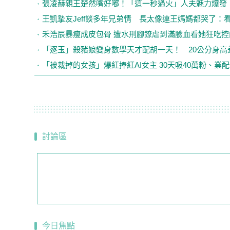
張凌赫親王楚然嘴好嘟！「這一秒過火」人夫魅力爆發
王凱摯友Jeff談多年兄弟情 長太像連王媽媽都哭了：
禾浩辰暴瘦成皮包骨 遭水刑腳鐐虐到滿臉血看她狂吃
「逐玉」殺豬娘變身數學天才配胡一天！ 20公分身
「被裁掉的女孩」爆紅捧紅AI女主 30天吸40萬粉、業
討論區
今日焦點