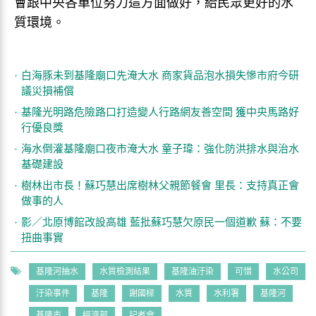
會跟中央各單位努力這方面做好，給民眾更好的水
質環境。
白海豚未到基隆廟口先淹大水 商家貨品泡水損失慘市府今研
議災損補償
基隆光明路危險路口打造變人行路網友善空間 獲中央馬路好
行優良獎
海水倒灌基隆廟口夜市淹大水 童子瑋：強化防洪排水與治水
基礎建設
樹林出市長！蘇巧慧出席樹林父親節餐會 里長：支持真正會
做事的人
影／北原博館改設高雄 藍批蘇巧慧欠原民一個道歉 蘇：不要
扭曲事實
基隆河抽水
水質檢測結果
基隆油汙染
可惜
水公司
汙染事件
基隆
謝國樑
水質
水利署
基隆河
基隆市
經濟部
記者會