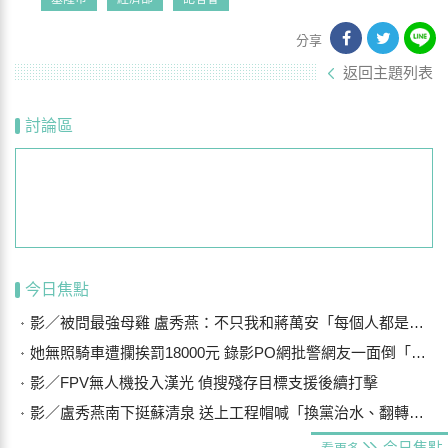
分享
返回主題列表
討論區
今日焦點
影／被問最強母雞 盧秀燕：不只我和蔣萬安「每個人都是母雞」
她無照騎車遭攔挨罰18000元 錄影PO網批警網友一面倒「這局支持警察」
影／FPV無人機投入漢光 偵搜殘存目標支援後續打擊
影／盧秀燕南下挺蘇清泉 送上工程帽喊「換黨治水、翻轉屏東」