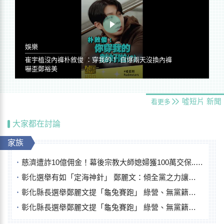
娛樂
崔宇植沒內褲朴敘俊 ：穿我的！ 自爆兩天沒換內褲
嚇歪鄭裕美
噓短片
新聞
看更多
大家都在討論
家族
慈濟遭詐10億佣金！幕後宗教大師媳婦獲100萬交保...快步奔離不發一語
彰化選舉有如「定海神針」 鄭麗文：傾全黨之力讓彰化贏
彰化縣長選舉鄭麗文提「龜兔賽跑」 綠營、無黨籍忙否認是烏龜
彰化縣長選舉鄭麗文提「龜兔賽跑」 綠營、無黨籍忙否認是烏龜