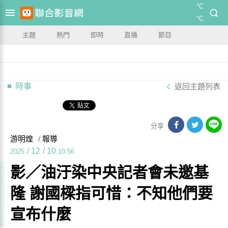
°C
°C
主題
熱門
即時
直播
節目
時事
返回主題列表
分享
游明煌
/ 報導
/
12
/
10
2025
10:56
影／油汙染中央記者會未邀基
隆 謝國樑指可惜：不知他們要
宣布什麼