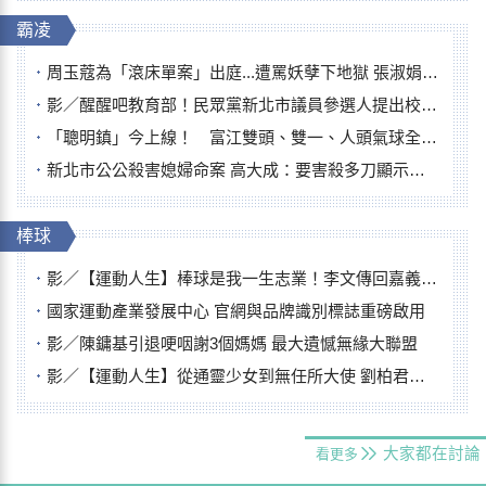
霸凌
周玉蔻為「滾床單案」出庭...遭罵妖孽下地獄 張淑娟批：舌頭殺人有罪
影／醒醒吧教育部！民眾黨新北市議員參選人提出校園反毒防線升級政見
「聰明鎮」今上線！ 富江雙頭、雙一、人頭氣球全登場
新北市公公殺害媳婦命案 高大成：要害殺多刀顯示怨恨深
棒球
影／【運動人生】棒球是我一生志業！李文傳回嘉義扎根點亮KANO精神
國家運動產業發展中心 官網與品牌識別標誌重磅啟用
影／陳鏞基引退哽咽謝3個媽媽 最大遺憾無緣大聯盟
影／【運動人生】從通靈少女到無任所大使 劉柏君女裁判人生國際發光
大家都在討論
看更多