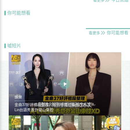
今日焦點
看更多
你可能想看
你可能想看
看更多
噓短片
娛樂
金曲37好評橋段整理／蔡依林遭控編曲改36次 A-
Lin台語秀意外變山東腔