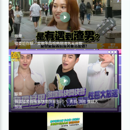
娛樂
噓要尬你聊／女歌手品怡熱戀渣男寫進歌
娛樂
韓國猛男微喘氣快問快答 抖ㄋㄟ 秀肌 頂胯 性感大
放送