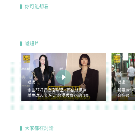
你可能想看
噓短片
娛樂
娛樂
金曲37好評橋段整理／蔡依林遭控
噓要尬你
編曲改36次 A-Lin台語秀意外變山東
寫進歌
腔
大家都在討論