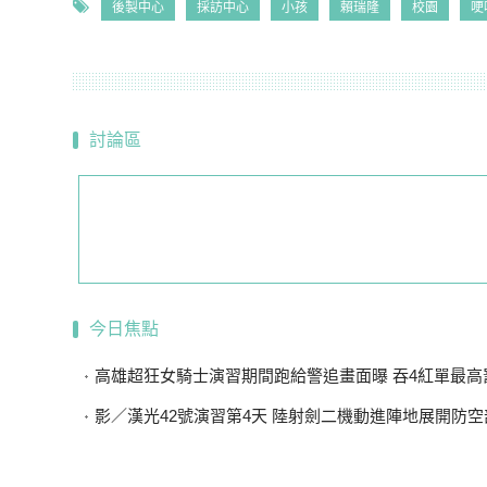
後製中心
採訪中心
小孩
賴瑞隆
校園
哽
討論區
今日焦點
高雄超狂女騎士演習期間跑給警追畫面曝 吞4紅單最高罰10
影／漢光42號演習第4天 陸射劍二機動進陣地展開防空