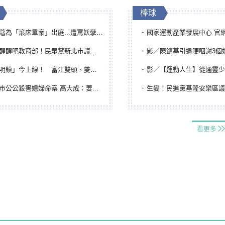
棒球
「滾床單案」出庭...遭罵妖孽下地獄 張淑娟批：舌頭殺人有罪
國家運動產業發展中心 官網與品牌識
吧教育部！民眾黨新北市議員參選人提出校園反毒防線升級政見
影／陳鏞基引退哽咽謝3個媽媽 最大
鎮」今上線！ 富江雙頭、雙一、人頭氣球全登場
影／【運動人生】從通靈少女到無任所大使 劉柏君女
公公殺害媳婦命案 高大成：要害殺多刀顯示怨恨深
生變！民進黨基隆安樂區議員提名人黃永翔突被
看更多