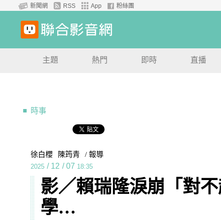
新聞網
RSS
App
粉絲團
主題
熱門
即時
直播
時事
徐白櫻
陳筠青
/ 報導
/
12
/
07
2025
18:35
影／賴瑞隆淚崩「對不
學…