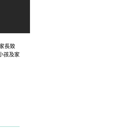
家長致
小孩及家