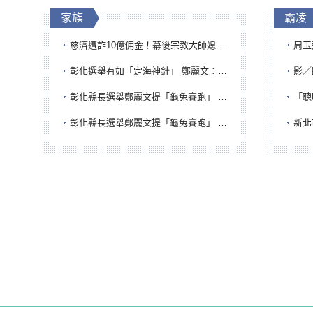
家族
霸凌
慈濟遭詐10億佣金！幕後宗教大師媳婦獲100萬交保...快步奔離不發一語
周玉蔻為
彰化選舉有如「定海神針」 鄭麗文：傾全黨之力讓彰化贏
影／醒醒
彰化縣長選舉鄭麗文提「龜兔賽跑」 綠營、無黨籍忙否認是烏龜
「聰明
彰化縣長選舉鄭麗文提「龜兔賽跑」 綠營、無黨籍忙否認是烏龜
新北市