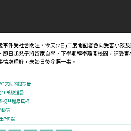
事件受社會關注，今天(7日)二度開記者會向受害小孩及
，即日起兒子將留家自學，下學期轉學離開校園，請受害
事情處理好，未談日後參選一事。
PO文助闆娘提告
10萬被送醫
監視器還原真相
助破窗
出7旬翁