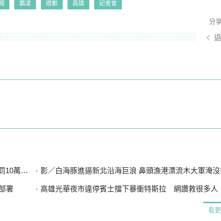
咽
霸凌
道歉
高雄
記者會
分
萬被送醫
影／白海豚進逼新北沿海巨浪 鼻頭漁港漂流木大軍淹沒
部署
高雄光華夜市違停賓士擋下暴衝特斯拉 網讚救很多人．．車主
看更