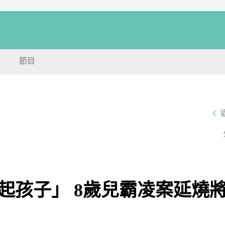
節目
起孩子」 8歲兒霸凌案延燒