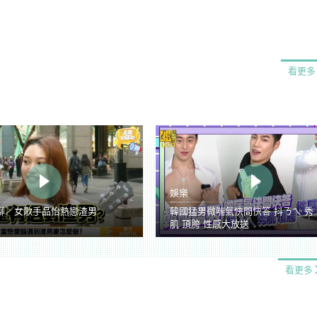
看更多
娛樂
聊／女歌手品怡熱戀渣男
韓國猛男微喘氣快問快答 抖ㄋㄟ 秀
肌 頂胯 性感大放送
看更多