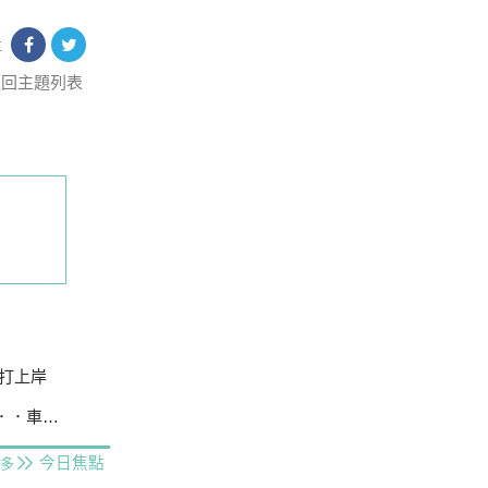
享
返回主題列表
打上岸
曝光是他
今日焦點
多