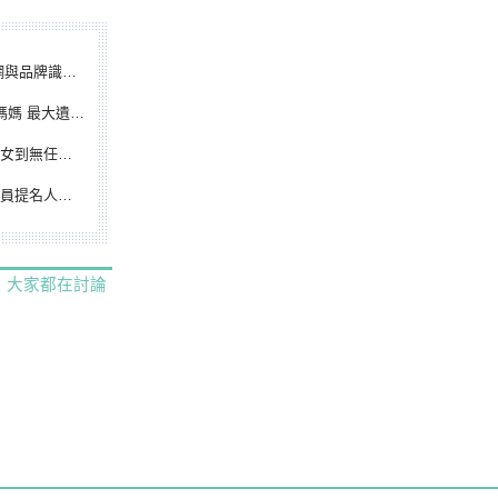
別標誌重磅啟用
遺憾無緣大聯盟
裁判人生國際發光
除名 將另提他人
大家都在討論