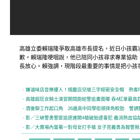
高雄立委賴瑞隆爭取高雄市長提名，近日小孩霸凌
歉。賴瑞隆哽咽說，他已陪同小孩尋求專業協助
長放心。賴強調，現階段最重要的事情是把小孩
嫌滷味店音樂擾人！燒臘店兒嗆三字經砸安全帽 熟客
高雄超狂女騎士演習期間跑給警追畫面曝 吞4紅單最高罰
酒後聊工作起口角 26歲高中同學街頭摔角較勁 警調
影／三峽警勇警匪追逐連開4槍破胎逮毒犯 義消熱血協
影／大賣場內當著一對母女打手槍 女子見義勇為報警揪